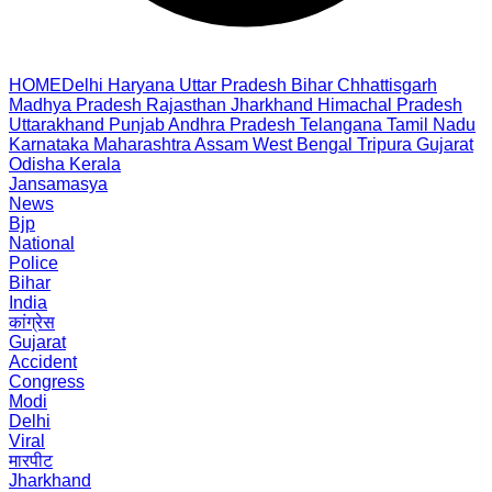
HOME
Delhi
Haryana
Uttar Pradesh
Bihar
Chhattisgarh
Madhya Pradesh
Rajasthan
Jharkhand
Himachal Pradesh
Uttarakhand
Punjab
Andhra Pradesh
Telangana
Tamil Nadu
Karnataka
Maharashtra
Assam
West Bengal
Tripura
Gujarat
Odisha
Kerala
Jansamasya
News
Bjp
National
Police
Bihar
India
कांग्रेस
Gujarat
Accident
Congress
Modi
Delhi
Viral
मारपीट
Jharkhand