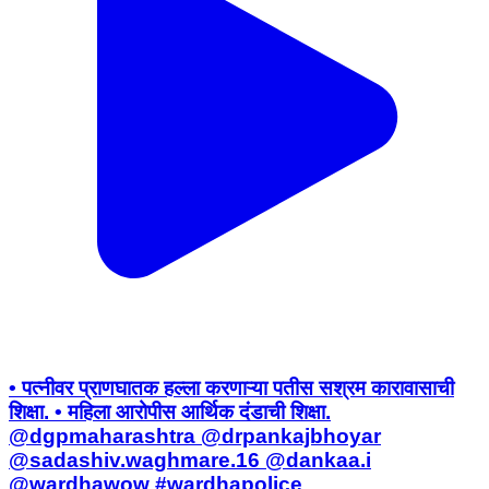
• पत्नीवर प्राणघातक हल्ला करणाऱ्या पतीस सश्रम कारावासाची
शिक्षा. • महिला आरोपीस आर्थिक दंडाची शिक्षा.
@dgpmaharashtra @drpankajbhoyar
@sadashiv.waghmare.16 @dankaa.i
@wardhawow #wardhapolice