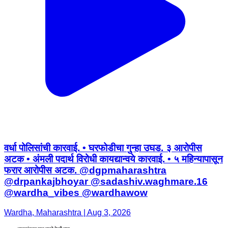
वर्धा पोलिसांची कारवाई. • घरफोडीचा गुन्हा उघड. ३ आरोपीस
अटक • अंमली पदार्थ विरोधी कायद्यान्वये कारवाई. • ५ महिन्यापासून
फरार आरोपीस अटक. @dgpmaharashtra
@drpankajbhoyar @sadashiv.waghmare.16
@wardha_vibes @wardhawow
Wardha, Maharashtra | Aug 3, 2026