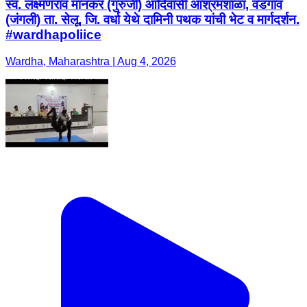
स्व. लक्ष्मणराव मानकर (गुरुजी) आदिवासी आश्रमशाळा, वडगाव
(जंगली) ता. सेलू, जि. वर्धा येथे दामिनी पथक यांची भेट व मार्गदर्शन.
#wardhapoliice
Wardha, Maharashtra | Aug 4, 2026