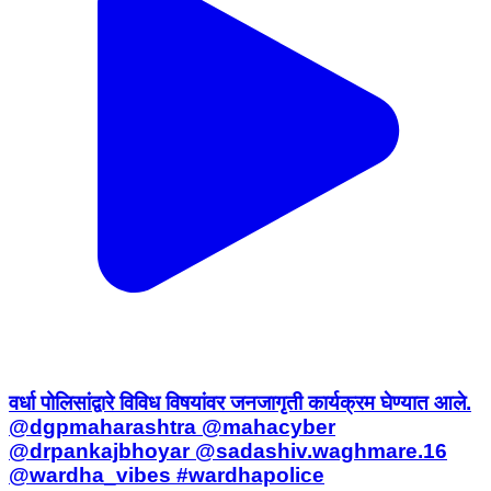
वर्धा पोलिसांद्वारे विविध विषयांवर जनजागृती कार्यक्रम घेण्यात आले.
@dgpmaharashtra @mahacyber
@drpankajbhoyar @sadashiv.waghmare.16
@wardha_vibes #wardhapolice