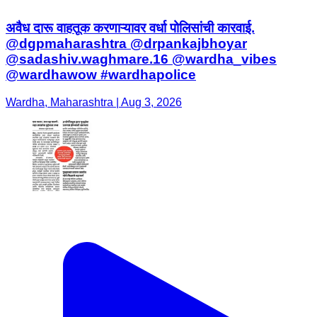
अवैध दारू वाहतूक करणाऱ्यावर वर्धा पोलिसांची कारवाई.
@dgpmaharashtra @drpankajbhoyar
@sadashiv.waghmare.16 @wardha_vibes
@wardhawow #wardhapolice
Wardha, Maharashtra | Aug 3, 2026