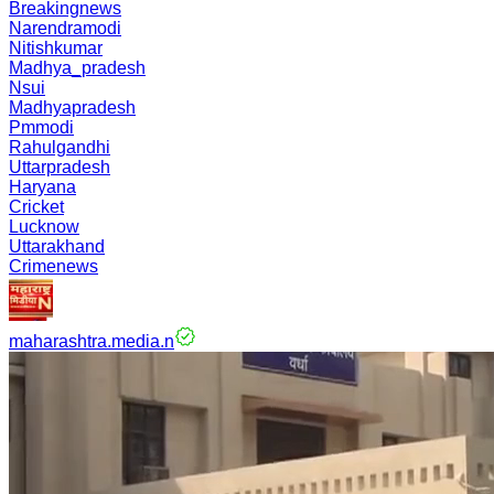
Breakingnews
Narendramodi
Nitishkumar
Madhya_pradesh
Nsui
Madhyapradesh
Pmmodi
Rahulgandhi
Uttarpradesh
Haryana
Cricket
Lucknow
Uttarakhand
Crimenews
maharashtra.media.n