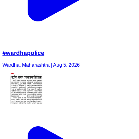
#wardhapolice
Wardha, Maharashtra | Aug 5, 2026