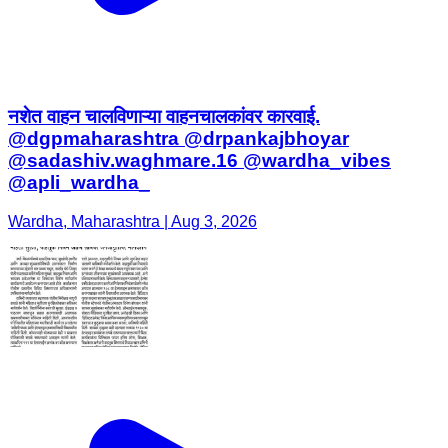
नशेत वाहन चालविणाऱ्या वाहनचालकांवर कारवाई.
@dgpmaharashtra @drpankajbhoyar
@sadashiv.waghmare.16 @wardha_vibes
@apli_wardha_
Wardha, Maharashtra | Aug 3, 2026