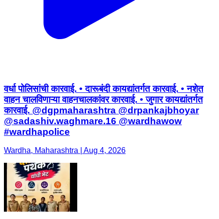
वर्धा पोलिसांची कारवाई. • दारूबंदी कायद्यांतर्गत कारवाई. • नशेत
वाहन चालविणाऱ्या वाहनचालकांवर कारवाई. • जुगार कायद्यांतर्गत
कारवाई. @dgpmaharashtra @drpankajbhoyar
@sadashiv.waghmare.16 @wardhawow
#wardhapolice
Wardha, Maharashtra | Aug 4, 2026