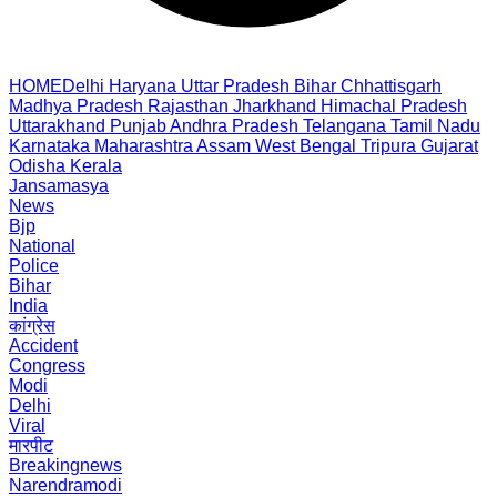
HOME
Delhi
Haryana
Uttar Pradesh
Bihar
Chhattisgarh
Madhya Pradesh
Rajasthan
Jharkhand
Himachal Pradesh
Uttarakhand
Punjab
Andhra Pradesh
Telangana
Tamil Nadu
Karnataka
Maharashtra
Assam
West Bengal
Tripura
Gujarat
Odisha
Kerala
Jansamasya
News
Bjp
National
Police
Bihar
India
कांग्रेस
Accident
Congress
Modi
Delhi
Viral
मारपीट
Breakingnews
Narendramodi