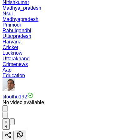
Nitishkumar
Madhya_pradesh
Nsui
Madhyapradesh
Pmmodi
Rahulgandhi
Uttarpradesh
Haryana
Cricket
Lucknow
Uttarakhand
Crimenews
Aap
Education
tilouthu192
No video available
4