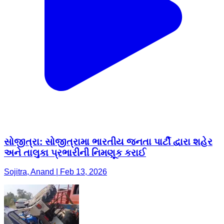
સોજીત્રા: સોજીત્રામા ભારતીય જનતા પાર્ટી દ્વારા શહેર
અને તાલુકા પ્રભારીની નિમણૂક કરાઈ
Sojitra, Anand | Feb 13, 2026