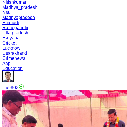
Nitishkumar
Madhya_pradesh
Nsui
Madhyapradesh
Pmmodi
Rahulgandhi
Uttarpradesh
Haryana
Cricket
Lucknow
Uttarakhand
Crimenews
Aap
Education
jitu9802