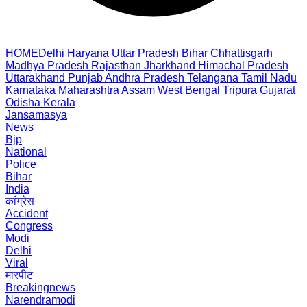
HOME
Delhi
Haryana
Uttar Pradesh
Bihar
Chhattisgarh
Madhya Pradesh
Rajasthan
Jharkhand
Himachal Pradesh
Uttarakhand
Punjab
Andhra Pradesh
Telangana
Tamil Nadu
Karnataka
Maharashtra
Assam
West Bengal
Tripura
Gujarat
Odisha
Kerala
Jansamasya
News
Bjp
National
Police
Bihar
India
कांग्रेस
Accident
Congress
Modi
Delhi
Viral
मारपीट
Breakingnews
Narendramodi