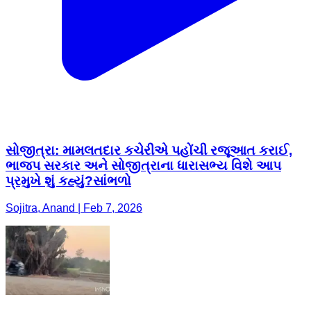
સોજીત્રા: મામલતદાર કચેરીએ પહોંચી રજૂઆત કરાઈ,
ભાજપ સરકાર અને સોજીત્રાના ધારાસભ્ય વિશે આપ
પ્રમુખે શું કહ્યું?સાંભળો
Sojitra, Anand | Feb 7, 2026