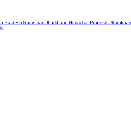
a Pradesh
Rajasthan
Jharkhand
Himachal Pradesh
Uttarakha
la