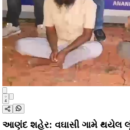
4
આણંદ શહેર: વઘાસી ગામે થયેલ લૂ