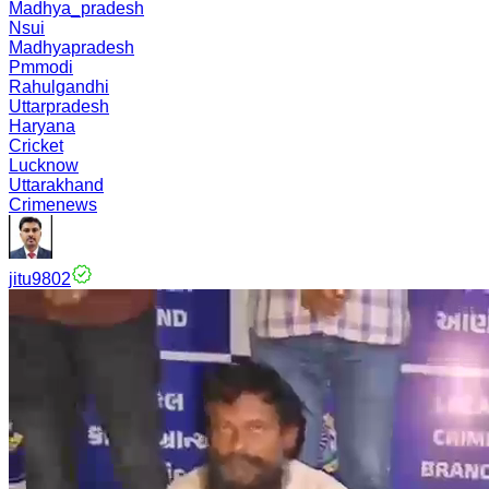
Madhya_pradesh
Nsui
Madhyapradesh
Pmmodi
Rahulgandhi
Uttarpradesh
Haryana
Cricket
Lucknow
Uttarakhand
Crimenews
jitu9802