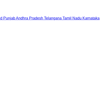
nd
Punjab
Andhra Pradesh
Telangana
Tamil Nadu
Karnataka