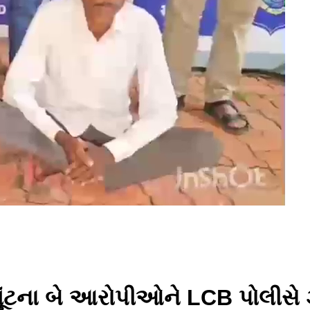
ંટના બે આરોપીઓને LCB પોલીસે ઝ