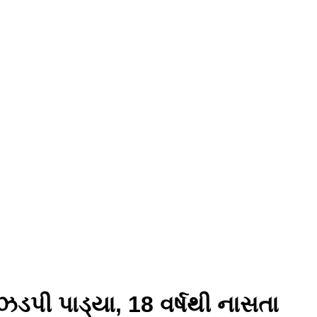
ડપી પાડ્યા, 18 વર્ષથી નાસતા