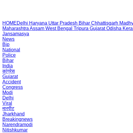
HOME
Delhi
Haryana
Uttar Pradesh
Bihar
Chhattisgarh
Madhy
Maharashtra
Assam
West Bengal
Tripura
Gujarat
Odisha
Kera
Jansamasya
News
Bjp
National
Police
Bihar
India
कांग्रेस
Gujarat
Accident
Congress
Modi
Delhi
Viral
मारपीट
Jharkhand
Breakingnews
Narendramodi
Nitishkumar