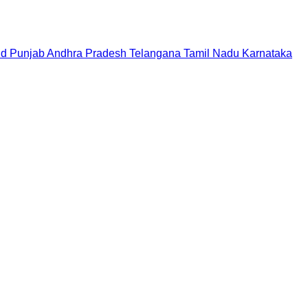
nd
Punjab
Andhra Pradesh
Telangana
Tamil Nadu
Karnataka