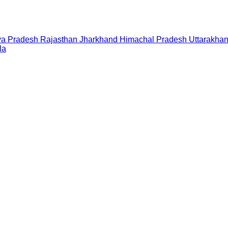
a Pradesh
Rajasthan
Jharkhand
Himachal Pradesh
Uttarakha
la