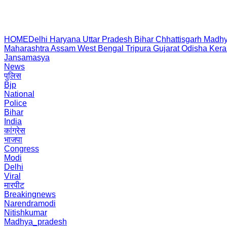
HOME
Delhi
Haryana
Uttar Pradesh
Bihar
Chhattisgarh
Madhy
Maharashtra
Assam
West Bengal
Tripura
Gujarat
Odisha
Kera
Jansamasya
News
पुलिस
Bjp
National
Police
Bihar
India
कांग्रेस
भाजपा
Congress
Modi
Delhi
Viral
मारपीट
Breakingnews
Narendramodi
Nitishkumar
Madhya_pradesh