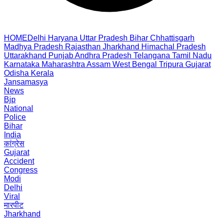
HOME
Delhi
Haryana
Uttar Pradesh
Bihar
Chhattisgarh
Madhya Pradesh
Rajasthan
Jharkhand
Himachal Pradesh
Uttarakhand
Punjab
Andhra Pradesh
Telangana
Tamil Nadu
Karnataka
Maharashtra
Assam
West Bengal
Tripura
Gujarat
Odisha
Kerala
Jansamasya
News
Bjp
National
Police
Bihar
India
कांग्रेस
Gujarat
Accident
Congress
Modi
Delhi
Viral
मारपीट
Jharkhand