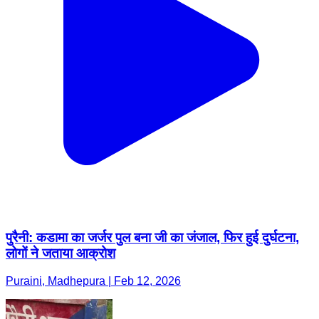
पुरैनी: कडामा का जर्जर पुल बना जी का जंजाल, फिर हुई दुर्घटना,
लोगों ने जताया आक्रोश
Puraini, Madhepura | Feb 12, 2026