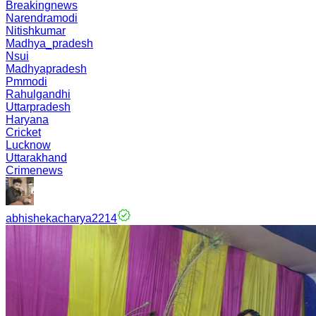
Breakingnews
Narendramodi
Nitishkumar
Madhya_pradesh
Nsui
Madhyapradesh
Pmmodi
Rahulgandhi
Uttarpradesh
Haryana
Cricket
Lucknow
Uttarakhand
Crimenews
abhishekacharya2214