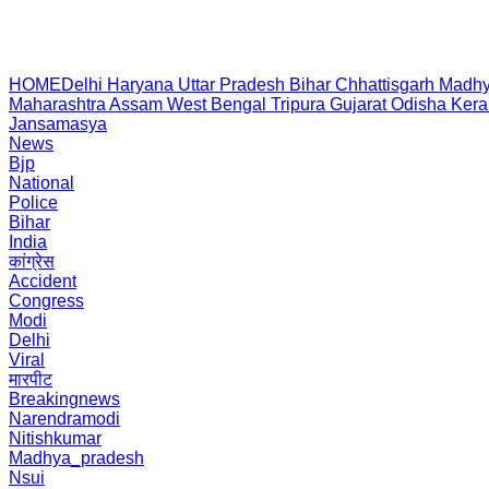
HOME
Delhi
Haryana
Uttar Pradesh
Bihar
Chhattisgarh
Madhy
Maharashtra
Assam
West Bengal
Tripura
Gujarat
Odisha
Kera
Jansamasya
News
Bjp
National
Police
Bihar
India
कांग्रेस
Accident
Congress
Modi
Delhi
Viral
मारपीट
Breakingnews
Narendramodi
Nitishkumar
Madhya_pradesh
Nsui