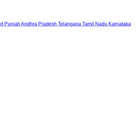
nd
Punjab
Andhra Pradesh
Telangana
Tamil Nadu
Karnataka