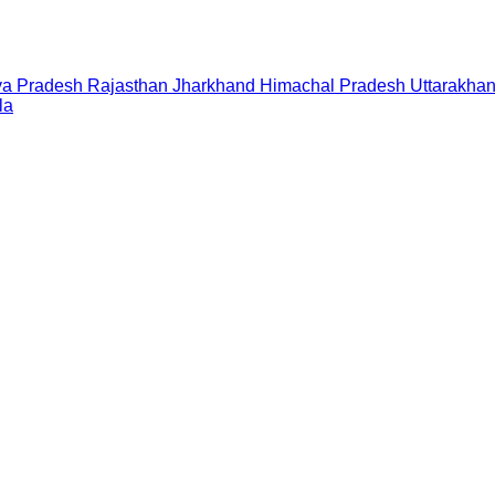
a Pradesh
Rajasthan
Jharkhand
Himachal Pradesh
Uttarakha
la