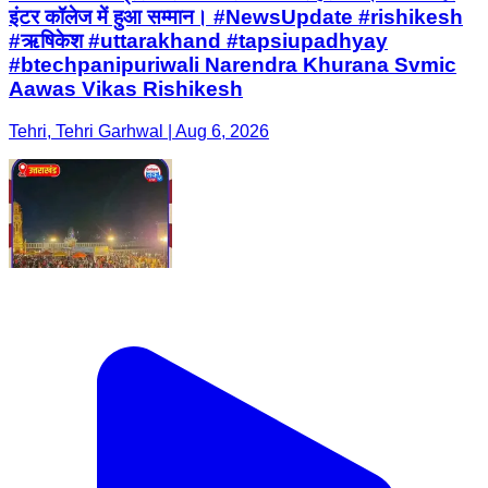
इंटर कॉलेज में हुआ सम्मान। #NewsUpdate #rishikesh
#ऋषिकेश #uttarakhand #tapsiupadhyay
#btechpanipuriwali Narendra Khurana Svmic
Aawas Vikas Rishikesh
Tehri, Tehri Garhwal | Aug 6, 2026