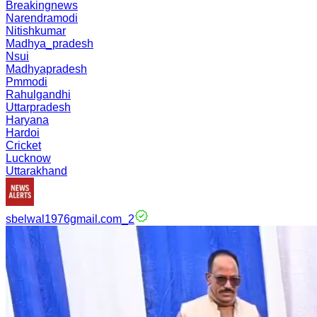
Breakingnews
Narendramodi
Nitishkumar
Madhya_pradesh
Nsui
Madhyapradesh
Pmmodi
Rahulgandhi
Uttarpradesh
Haryana
Hardoi
Cricket
Lucknow
Uttarakhand
sbelwal1976gmail.com_2