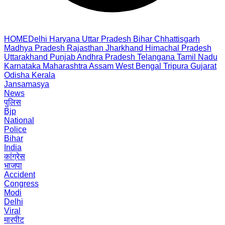
HOME
Delhi
Haryana
Uttar Pradesh
Bihar
Chhattisgarh
Madhya Pradesh
Rajasthan
Jharkhand
Himachal Pradesh
Uttarakhand
Punjab
Andhra Pradesh
Telangana
Tamil Nadu
Karnataka
Maharashtra
Assam
West Bengal
Tripura
Gujarat
Odisha
Kerala
Jansamasya
News
पुलिस
Bjp
National
Police
Bihar
India
कांग्रेस
भाजपा
Accident
Congress
Modi
Delhi
Viral
मारपीट