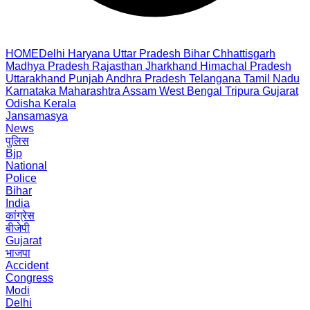
HOME
Delhi
Haryana
Uttar Pradesh
Bihar
Chhattisgarh
Madhya Pradesh
Rajasthan
Jharkhand
Himachal Pradesh
Uttarakhand
Punjab
Andhra Pradesh
Telangana
Tamil Nadu
Karnataka
Maharashtra
Assam
West Bengal
Tripura
Gujarat
Odisha
Kerala
Jansamasya
News
पुलिस
Bjp
National
Police
Bihar
India
कांग्रेस
बीजेपी
Gujarat
भाजपा
Accident
Congress
Modi
Delhi