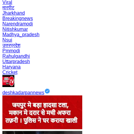
Viral
मारपीट
Jharkhand
Breakingnews
Narendramodi
Nitishkumar
Madhya_pradesh
Nsui
उत्तरप्रदेश
Pmmodi
Rahulgandhi
Uttarpradesh
Haryana
Cricket
deshkadarpannews