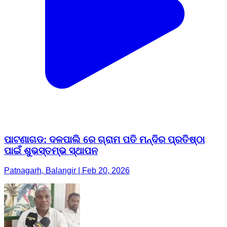
ପାଟଣାଗଡ: ଦଳପାଲି ରେ ଗ୍ରାମ ପତି ମନ୍ଦିର ପ୍ରତିଷ୍ଠା
ପାଇଁ ଶୁଭସ୍ତମ୍ଭ ସ୍ଥାପନ
Patnagarh, Balangir | Feb 20, 2026