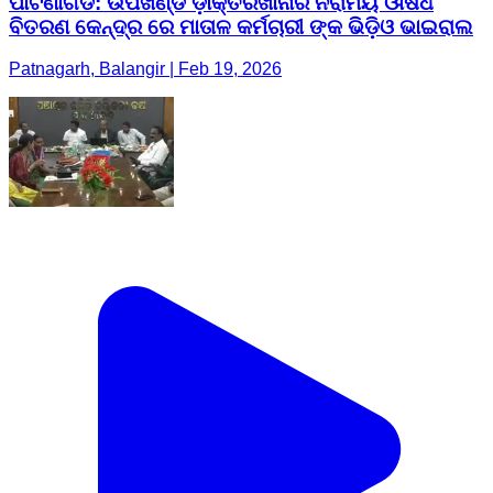
ପାଟଣାଗଡ: ଉପଖଣ୍ଡ ଡ଼ାକ୍ତରଖାନାର ନିରାମୟ ଔଷଧ
ବିତରଣ କେନ୍ଦ୍ର ରେ ମାତାଳ କର୍ମଚାରୀ ଙ୍କ ଭିଡ଼ିଓ ଭାଇରାଲ
Patnagarh, Balangir | Feb 19, 2026