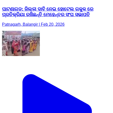
ପାଟଣାଗଡ: ଜିଲ୍ଲା ଦାବି ନେଇ ହୋଟେଲ ଗକୁଳ ରେ
ପ୍ରତିକ୍ରିୟା ରଖିଛନ୍ତି ମେହେନ୍ତର ସଂଘ ସଭାପତି
Patnagarh, Balangir | Feb 20, 2026