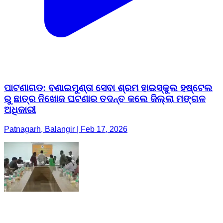
ପାଟଣାଗଡ: ବଣାଇମୁଣ୍ତା ସେବା ଶ୍ରମ ହାଇସ୍କୁଲ ହଷ୍ଟେଲ
ରୁ ଛାତ୍ର ନିଖୋଜ ଘଟଣାର ତଦନ୍ତ କଲେ ଜିଲ୍ଲା ମଙ୍ଗଳ
ଅଧିକାରୀ
Patnagarh, Balangir | Feb 17, 2026