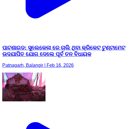
ପାଟଣାଗଡ: ସୁଲେକେଲା ରେ ଚାଲି ଥିବା କ୍ରିକେଟ ଟୁଣ୍ଟାମେଟ
ଉଦଯାପିତ ଯୋଗ ଦେଲେ ପୂର୍ବ ତନ ବିଧାୟକ
Patnagarh, Balangir | Feb 16, 2026