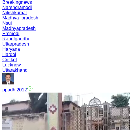
Breakingnews
Narendramodi
Nitishkumar
Madhya_pradesh
Nsui
Madhyapradesh
Pmmodi
Rahulgandhi
Uttarpradesh
Haryana
Hardoi
Cricket
Lucknow
Uttarakhand
ppadhi2012