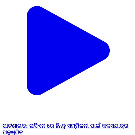
ପାଟଣାଗଡ: ଘସିଏନ ରେ ହିନ୍ଦୁ ସମ୍ମିଳନୀ ପାଇଁ କଳସଯାତ୍ରା
ଅନୁଷ୍ଠିତ