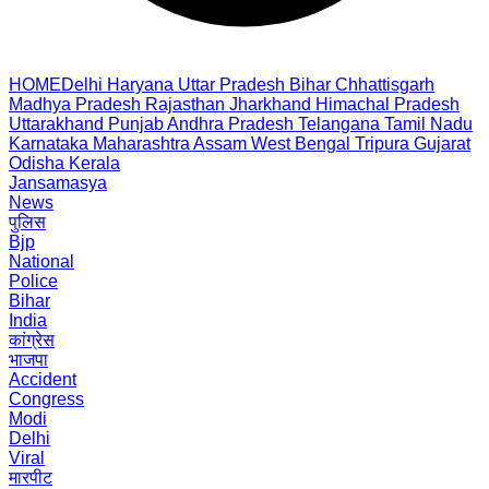
HOME
Delhi
Haryana
Uttar Pradesh
Bihar
Chhattisgarh
Madhya Pradesh
Rajasthan
Jharkhand
Himachal Pradesh
Uttarakhand
Punjab
Andhra Pradesh
Telangana
Tamil Nadu
Karnataka
Maharashtra
Assam
West Bengal
Tripura
Gujarat
Odisha
Kerala
Jansamasya
News
पुलिस
Bjp
National
Police
Bihar
India
कांग्रेस
भाजपा
Accident
Congress
Modi
Delhi
Viral
मारपीट