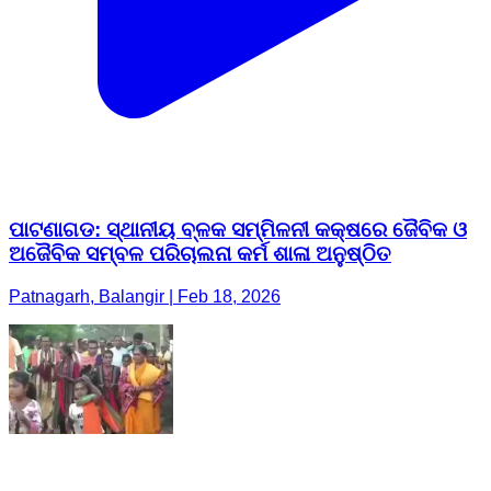
ପାଟଣାଗଡ: ସ୍ଥାନୀୟ ବ୍ଳକ ସମ୍ମିଳନୀ କକ୍ଷରେ ଜୈବିକ ଓ
ଅଜୈବିକ ସମ୍ବଳ ପରିଚାଲନା କର୍ମ ଶାଳା ଅନୁଷ୍ଠିତ
Patnagarh, Balangir | Feb 18, 2026