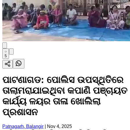
5
ପାଟଣାଗଡ: ପୋଲିସ ଉପସ୍ଥିତିରେ
ତାଲାମରାଯାଇଥିବା କପାଣି ପଞ୍ଚାୟତ
କାର୍ଯ୍ୟ ଳୟର ତାଳା ଖୋଲିଲା
ପ୍ରଶାସନ
Patnagarh, Balangir
|
Nov 4, 2025