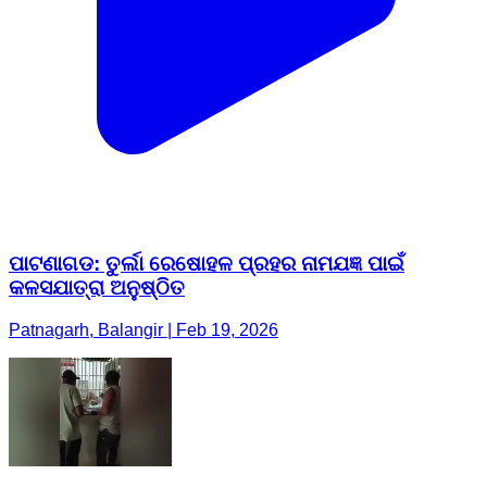
ପାଟଣାଗଡ: ତୁର୍ଲା ରେଷୋହଳ ପ୍ରହର ନାମଯଜ୍ଞ ପାଇଁ
କଳସଯାତ୍ରା ଅନୁଷ୍ଠିତ
Patnagarh, Balangir | Feb 19, 2026