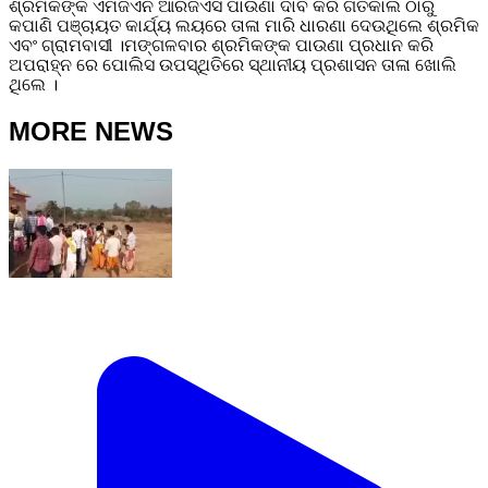
ଶ୍ରମିକଙ୍କ ଏମଜିଏନ ଆରଜିଏସ ପାଉଣା ଦାବି କରି ଗତକାଲି ଠାରୁ
କପାଣି ପଞ୍ଚାୟତ କାର୍ଯ୍ୟ ଲୟରେ ତାଳା ମାରି ଧାରଣା ଦେଉଥିଲେ ଶ୍ରମିକ
ଏବଂ ଗ୍ରାମବାସୀ ।ମଙ୍ଗଳବାର ଶ୍ରମିକଙ୍କ ପାଉଣା ପ୍ରଧାନ କରି
ଅପରାହ୍ନ ରେ ପୋଲିସ ଉପସ୍ଥିତିରେ ସ୍ଥାନୀୟ ପ୍ରଶାସନ ତାଳା ଖୋଲି
ଥିଲେ ।
MORE NEWS