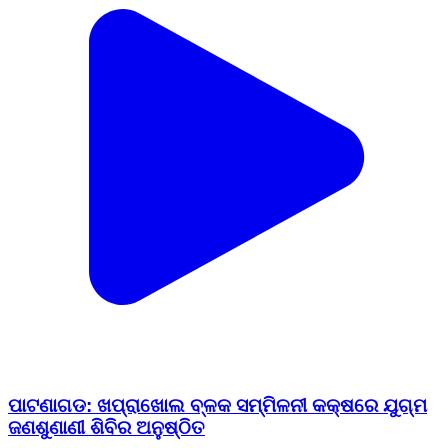
ପାଟଣାଗଡ: ଖପ୍ରାଖୋଲ ବ୍ଳକ ସମ୍ମିଳନୀ କକ୍ଷରେ ଯୁଗ୍ମ
ଜଣଶୁଣାଣୀ ଶିବିର ଅନୁଷ୍ଠିତ