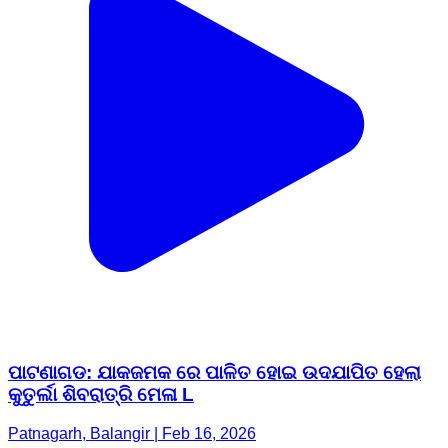
ପାଟଣାଗଡ: ଯାକଜମକ ରେ ପାଳିତ ହୋଇ ଉଦଯାପିତ ହେଲା
କୁତୁର୍ଲା ଶିବରାତ୍ରି ମେଳା L
Patnagarh, Balangir | Feb 16, 2026