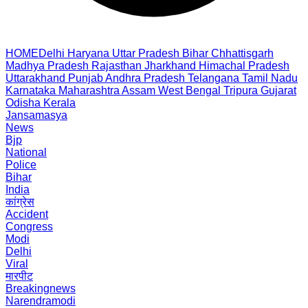
HOME
Delhi
Haryana
Uttar Pradesh
Bihar
Chhattisgarh
Madhya Pradesh
Rajasthan
Jharkhand
Himachal Pradesh
Uttarakhand
Punjab
Andhra Pradesh
Telangana
Tamil Nadu
Karnataka
Maharashtra
Assam
West Bengal
Tripura
Gujarat
Odisha
Kerala
Jansamasya
News
Bjp
National
Police
Bihar
India
कांग्रेस
Accident
Congress
Modi
Delhi
Viral
मारपीट
Breakingnews
Narendramodi