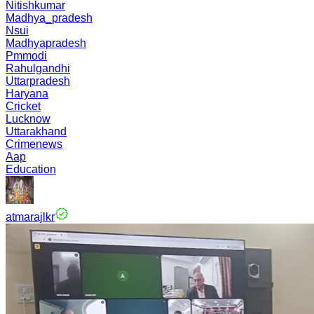
Nitishkumar
Madhya_pradesh
Nsui
Madhyapradesh
Pmmodi
Rahulgandhi
Uttarpradesh
Haryana
Cricket
Lucknow
Uttarakhand
Crimenews
Aap
Education
atmarajlkr