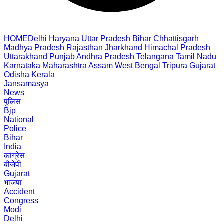
HOME
Delhi
Haryana
Uttar Pradesh
Bihar
Chhattisgarh
Madhya Pradesh
Rajasthan
Jharkhand
Himachal Pradesh
Uttarakhand
Punjab
Andhra Pradesh
Telangana
Tamil Nadu
Karnataka
Maharashtra
Assam
West Bengal
Tripura
Gujarat
Odisha
Kerala
Jansamasya
News
पुलिस
Bjp
National
Police
Bihar
India
कांग्रेस
बीजेपी
Gujarat
भाजपा
Accident
Congress
Modi
Delhi