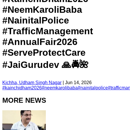
#NeemKaroliBaba
#NainitalPolice
#TrafficManagement
#AnnualFair2026
#ServeProtectCare
#JaiGurudev 🙏🚔🌺
Kichha, Udham Singh Nagar
|
Jun 14, 2026
#
kainchidham2026
#
neemkarolibaba
#
nainitalpolice
#
trafficm
MORE NEWS