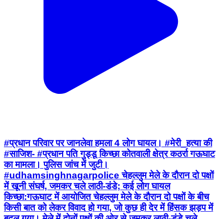
#प्रधान परिवार पर जानलेवा हमला 4 लोग घायल। #मेरी_हत्या की
#साजिश- #प्रधान पति गुड्डू किच्छा कोतवाली क्षेत्र कठर्रा गऊघाट
का मामला। पुलिस जांच में जुटी।
#udhamsinghnagarpolice चेहल्लुम मेले के दौरान दो पक्षों
में खूनी संघर्ष, जमकर चले लाठी-डंडे; कई लोग घायल ​
किच्छा:गऊघाट में आयोजित चेहल्लुम मेले के दौरान दो पक्षों के बीच
किसी बात को लेकर विवाद हो गया, जो कुछ ही देर में हिंसक झड़प में
बदल गया। मेले में दोनों पक्षों की ओर से जमकर लाठी-डंडे चले,