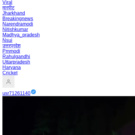
Viral
मारपीट
Jharkhand
Breakingnews
Narendramodi
Nitishkumar
Madhya_pradesh
Nsui
उत्तरप्रदेश
Pmmodi
Rahulgandhi
Uttarpradesh
Haryana
Cricket
usr71261140