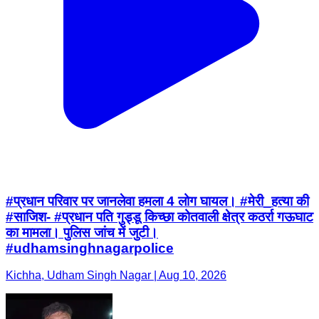
#प्रधान परिवार पर जानलेवा हमला 4 लोग घायल। #मेरी_हत्या की
#साजिश- #प्रधान पति गुड्डू किच्छा कोतवाली क्षेत्र कठर्रा गऊघाट
का मामला। पुलिस जांच में जुटी।
#udhamsinghnagarpolice
Kichha, Udham Singh Nagar | Aug 10, 2026