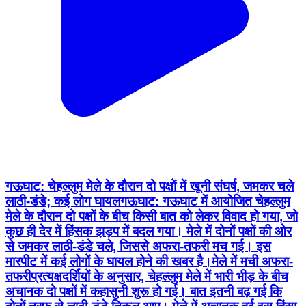
गऊघाट: चेहल्लुम मेले के दौरान दो पक्षों में खूनी संघर्ष, जमकर चले
लाठी-डंडे; कई लोग घायल ​गऊघाट: गऊघाट में आयोजित चेहल्लुम
मेले के दौरान दो पक्षों के बीच किसी बात को लेकर विवाद हो गया, जो
कुछ ही देर में हिंसक झड़प में बदल गया। मेले में दोनों पक्षों की ओर
से जमकर लाठी-डंडे चले, जिससे अफरा-तफरी मच गई। इस
मारपीट में कई लोगों के घायल होने की खबर है। ​मेले में मची अफरा-
तफरी ​प्रत्यक्षदर्शियों के अनुसार, चेहल्लुम मेले में भारी भीड़ के बीच
अचानक दो पक्षों में कहासुनी शुरू हो गई। बात इतनी बढ़ गई कि