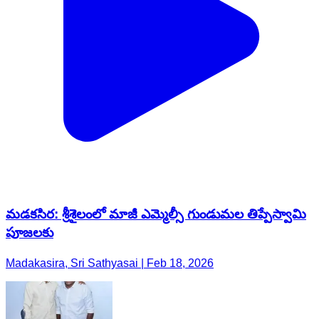
మడకసిర: శ్రీశైలంలో మాజీ ఎమ్మెల్సీ గుండుమల తిప్పేస్వామి
పూజలకు
Madakasira, Sri Sathyasai | Feb 18, 2026