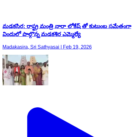
మడకసిర: రాష్ట్ర మంత్రి నారా లోకేష్ తో కుటుంబ సమేతంగా
విందులో పాల్గొన్న మడకశిర ఎమ్మెల్యే
Madakasira, Sri Sathyasai | Feb 19, 2026