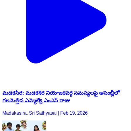
మడకసిర: మడకశిర నియోజకవర్గ సమస్యలపై అసెంబ్లీలో
గలమెత్తిన ఎమ్మెల్యే ఎంఎస్ రాజు
Madakasira, Sri Sathyasai | Feb 19, 2026