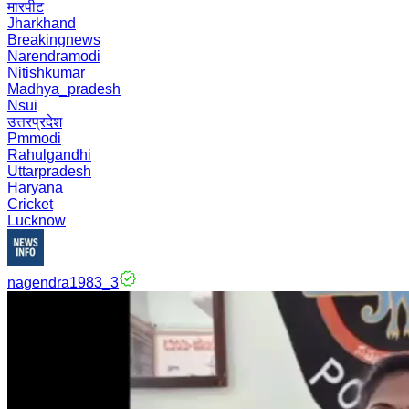
मारपीट
Jharkhand
Breakingnews
Narendramodi
Nitishkumar
Madhya_pradesh
Nsui
उत्तरप्रदेश
Pmmodi
Rahulgandhi
Uttarpradesh
Haryana
Cricket
Lucknow
nagendra1983_3