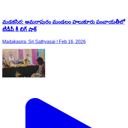
మడకసిర: అమరాపురం మండలం హలుకూరు పంచాయతీలో
టీడీపీ కీ బిగ్ షాక్
Madakasira, Sri Sathyasai | Feb 16, 2026