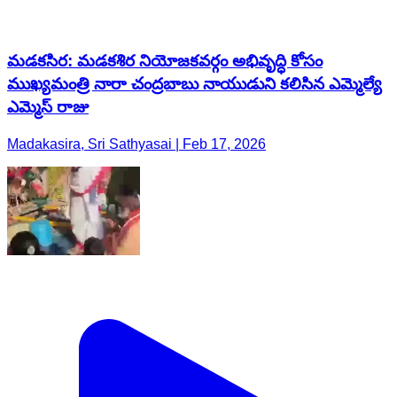
మడకసిర: మడకశిర నియోజకవర్గం అభివృద్ధి కోసం
ముఖ్యమంత్రి నారా చంద్రబాబు నాయుడుని కలిసిన ఎమ్మెల్యే
ఎమ్మెస్ రాజు
Madakasira, Sri Sathyasai | Feb 17, 2026