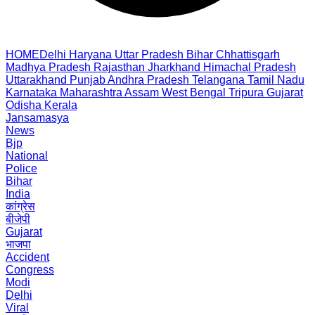
HOME
Delhi
Haryana
Uttar Pradesh
Bihar
Chhattisgarh
Madhya Pradesh
Rajasthan
Jharkhand
Himachal Pradesh
Uttarakhand
Punjab
Andhra Pradesh
Telangana
Tamil Nadu
Karnataka
Maharashtra
Assam
West Bengal
Tripura
Gujarat
Odisha
Kerala
Jansamasya
News
Bjp
National
Police
Bihar
India
कांग्रेस
बीजेपी
Gujarat
भाजपा
Accident
Congress
Modi
Delhi
Viral