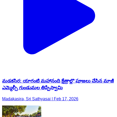
మడకసిర: యాగంటి మహానంది క్షేత్రాల్లొ పూజలు చేసిన మాజీ
ఎమ్మెల్సీ గుండుమల తిప్పేస్వామి
Madakasira, Sri Sathyasai | Feb 17, 2026