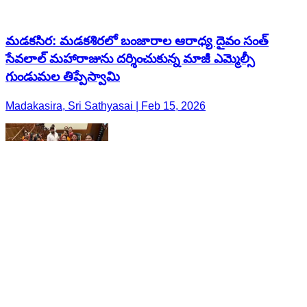
మడకసిర: మడకశిరలో బంజారాల ఆరాధ్య దైవం సంత్
సేవలాల్ మహారాజును దర్శించుకున్న మాజీ ఎమ్మెల్సీ
గుండుమల తిప్పేస్వామి
Madakasira, Sri Sathyasai | Feb 15, 2026