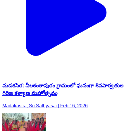
మడకసిర: నీలకంఠాపురం గ్రామంలో ఘనంగా శివపార్వతుల
గిరిజ కళ్యాణ మహోత్సవం
Madakasira, Sri Sathyasai | Feb 16, 2026