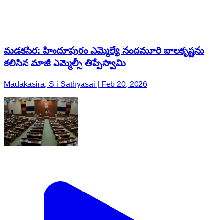
మడకసిర: హిందూపురం ఎమ్మెల్యే నందమూరి బాలకృష్ణను
కలిసిన మాజీ ఎమ్మెల్సీ తిప్పేస్వామి
Madakasira, Sri Sathyasai | Feb 20, 2026