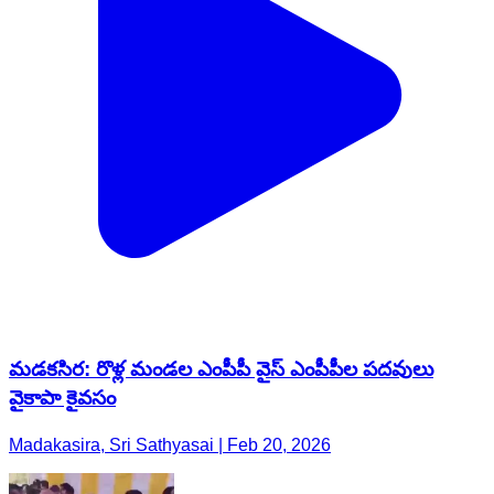
మడకసిర: రొళ్ల మండల ఎంపీపీ వైస్ ఎంపీపీల పదవులు
వైకాపా కైవసం
Madakasira, Sri Sathyasai | Feb 20, 2026