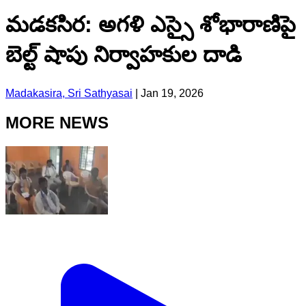
మడకసిర: అగళి ఎస్సై శోభారాణిపై
బెల్ట్ షాపు నిర్వాహకుల దాడి
Madakasira, Sri Sathyasai
|
Jan 19, 2026
MORE NEWS