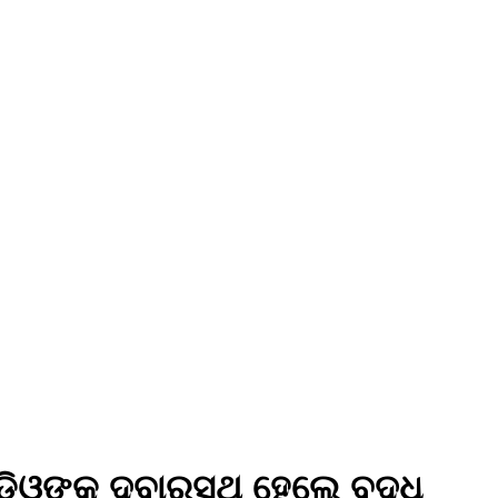
଼ିଓଙ୍କ ଦ୍ବାରସ୍ଥ ହେଲେ ବୃଦ୍ଧ