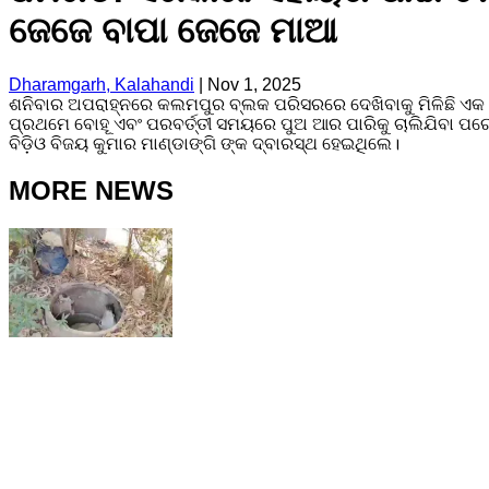
ଜେଜେ ବାପା ଜେଜେ ମାଆ
Dharamgarh, Kalahandi
|
Nov 1, 2025
ଶନିବାର ଅପରାହ୍ନରେ କଲମପୁର ବ୍ଲକ ପରିସରରେ ଦେଖିବାକୁ ମିଳିଛି ଏକ ହୃ
ପ୍ରଥମେ ବୋହୂ ଏବଂ ପରବର୍ତ୍ତୀ ସମୟରେ ପୁଅ ଆର ପାରିକୁ ଚାଲିଯିବା ପରେ
ବିଡ଼ିଓ ବିଜୟ କୁମାର ମାଣ୍ଡାଙ୍ଗି ଙ୍କ ଦ୍ବାରସ୍ଥ ହେଇଥିଲେ।
MORE NEWS