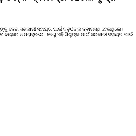
୍କୁ ନେଇ ସରକାରୀ ସହାୟତା ପାଇଁ ବିଡ଼ିଓଙ୍କ ଦ୍ବାରସ୍ଥ ହେଇଥିଲେ।
ବେ ବୟସର ଅପରାହ୍ନରେ। ତେଣୁ ଏହି ଶିଶୁଙ୍କ ପାଇଁ ସରକାରୀ ସହାୟତା ପାଇଁ