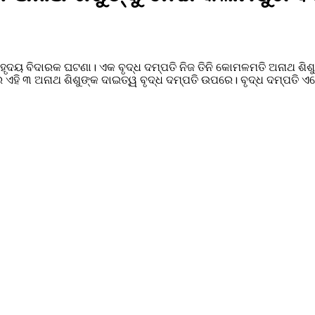
ଦୟ ବିଦାରକ ଘଟଣା। ଏକ ବୃଦ୍ଧ ଦମ୍ପତି ନିଜ ତିନି କୋମଳମତି ଅନାଥ ଶିଶୁଙ
 ଏହି ୩ ଅନାଥ ଶିଶୁଙ୍କ ଦାଇତ୍ୱ ବୃଦ୍ଧ ଦମ୍ପତି ଉପରେ। ବୃଦ୍ଧ ଦମ୍ପତି ଏ