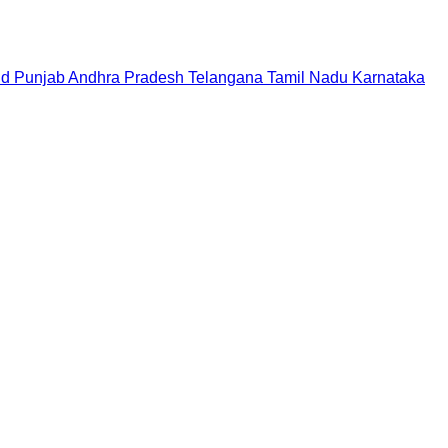
nd
Punjab
Andhra Pradesh
Telangana
Tamil Nadu
Karnataka