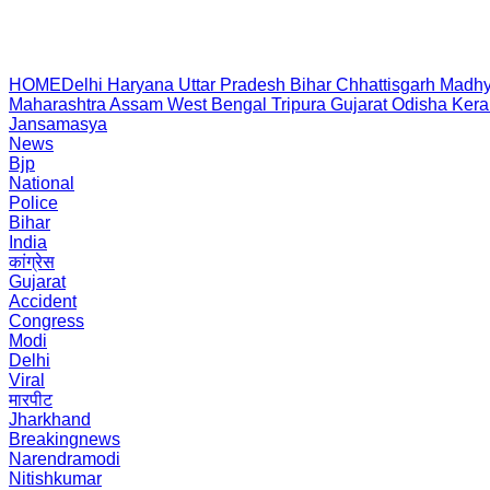
HOME
Delhi
Haryana
Uttar Pradesh
Bihar
Chhattisgarh
Madhy
Maharashtra
Assam
West Bengal
Tripura
Gujarat
Odisha
Kera
Jansamasya
News
Bjp
National
Police
Bihar
India
कांग्रेस
Gujarat
Accident
Congress
Modi
Delhi
Viral
मारपीट
Jharkhand
Breakingnews
Narendramodi
Nitishkumar