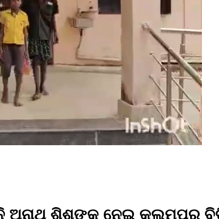
ନି ଅନାଥ ଶିଶୁଙ୍କୁ ନେଇ କଲମପୁର ବିଡ