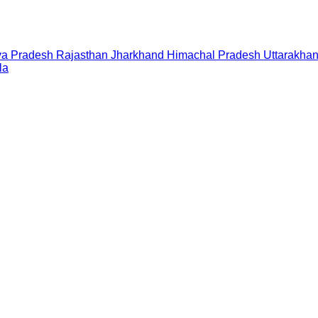
a Pradesh
Rajasthan
Jharkhand
Himachal Pradesh
Uttarakha
la