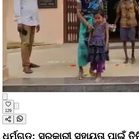
129
ଧର୍ମଗଡ: ସରକାରୀ ସହାୟତା ପାଇଁ ତି