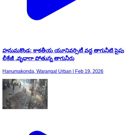
హనుమకొండ: కాకతీయ యూనివర్సిటీ వద్ద తాగునీటి పైపు
లీకేజీ ,వృధాగా పోతున్న తాగునీరు
Hanumakonda, Warangal Urban | Feb 19, 2026