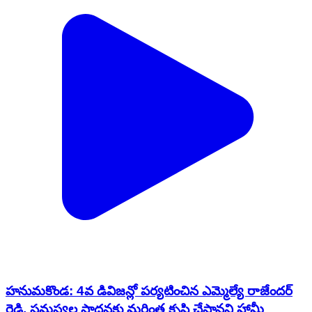
హనుమకొండ: 4వ డివిజన్లో పర్యటించిన ఎమ్మెల్యే రాజేందర్
రెడ్డి, సమస్యల సాధనకు మరింత కృషి చేస్తానని హామీ