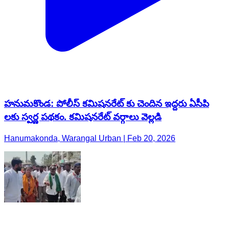
హనుమకొండ: పోలీస్ కమిషనరేట్ కు చెందిన ఇద్దరు ఏసీపి
లకు స్వర్ణ పథకం. కమిషనరేట్ వర్గాలు వెల్లడి
Hanumakonda, Warangal Urban | Feb 20, 2026