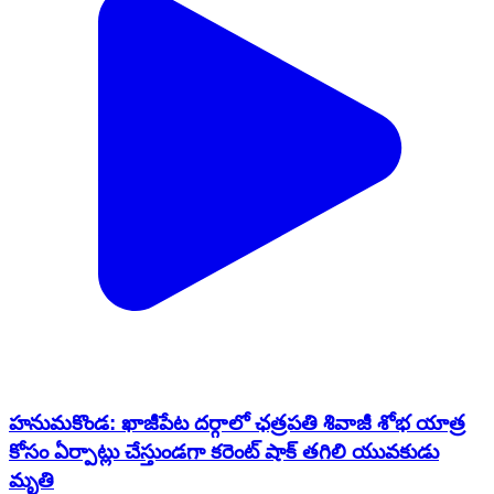
హనుమకొండ: ఖాజీపేట దర్గాలో ఛత్రపతి శివాజీ శోభ యాత్ర
కోసం ఏర్పాట్లు చేస్తుండగా కరెంట్ షాక్ తగిలి యువకుడు
మృతి