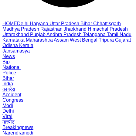
HOME
Delhi
Haryana
Uttar Pradesh
Bihar
Chhattisgarh
Madhya Pradesh
Rajasthan
Jharkhand
Himachal Pradesh
Uttarakhand
Punjab
Andhra Pradesh
Telangana
Tamil Nadu
Karnataka
Maharashtra
Assam
West Bengal
Tripura
Gujarat
Odisha
Kerala
Jansamasya
News
Bjp
National
Police
Bihar
India
कांग्रेस
Accident
Congress
Modi
Delhi
Viral
मारपीट
Breakingnews
Narendramodi