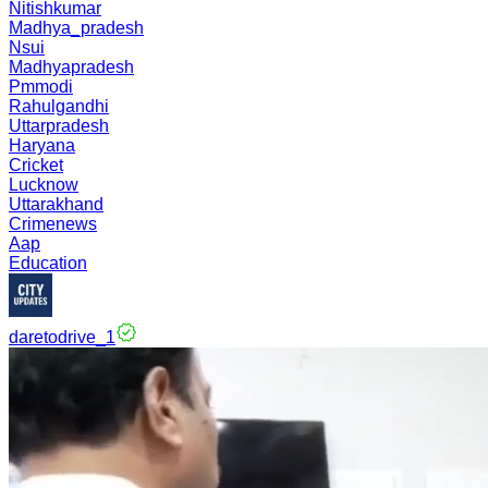
Nitishkumar
Madhya_pradesh
Nsui
Madhyapradesh
Pmmodi
Rahulgandhi
Uttarpradesh
Haryana
Cricket
Lucknow
Uttarakhand
Crimenews
Aap
Education
daretodrive_1