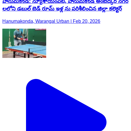
హనుమకొండ: న్యూశాయంపేట, హనుమకొండ అంబేద్కర్ నగర్
లలోని డబుల్ బెడ్ రూమ్ ఇళ్ల ను పరిశీలించిన జిల్లా కలెక్టర్
Hanumakonda, Warangal Urban | Feb 20, 2026