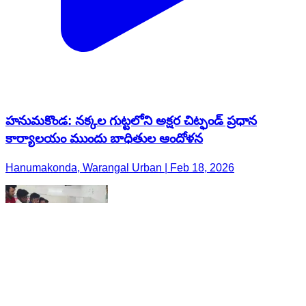
హనుమకొండ: నక్కల గుట్టలోని అక్షర చిట్ఫండ్ ప్రధాన
కార్యాలయం ముందు బాధితుల ఆందోళన
Hanumakonda, Warangal Urban | Feb 18, 2026