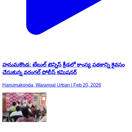
హనుమకొండ: టేబుల్ టెన్నిస్ క్రీడలో కాంస్య పథకాన్ని కైవసం
చేసుకున్న వరంగల్ పోలీస్ కమిషనర్
Hanumakonda, Warangal Urban | Feb 20, 2026