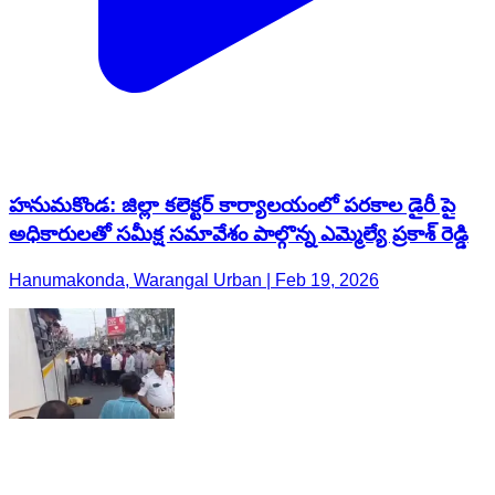
హనుమకొండ: జిల్లా కలెక్టర్ కార్యాలయంలో పరకాల డైరీ పై
అధికారులతో సమీక్ష సమావేశం పాల్గొన్న ఎమ్మెల్యే ప్రకాశ్ రెడ్డి
Hanumakonda, Warangal Urban | Feb 19, 2026