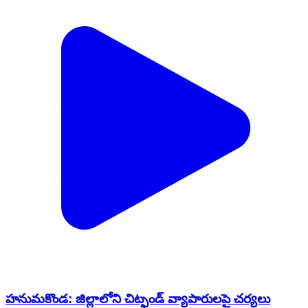
హనుమకొండ: జిల్లాలోని చిట్ఫండ్ వ్యాపారులపై చర్యలు