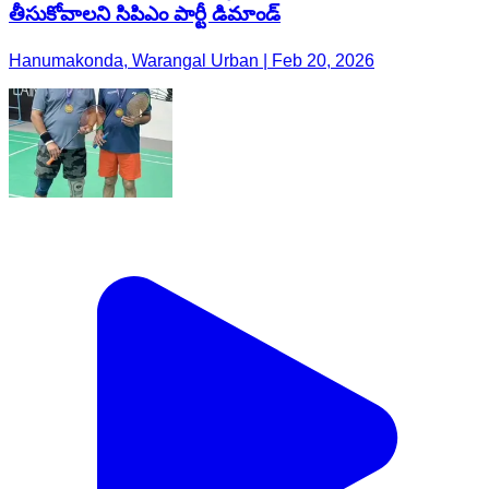
తీసుకోవాలని సిపిఎం పార్టీ డిమాండ్
Hanumakonda, Warangal Urban | Feb 20, 2026