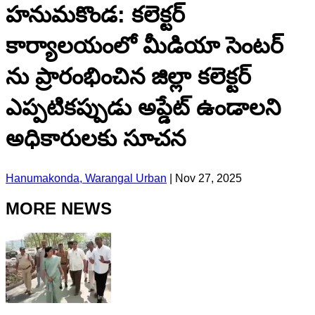
హనుమకొండ: కలెక్టర్
కార్యాలయంలో మీడియా సెంటర్
ను ప్రారంభించిన జిల్లా కలెక్టర్
ఎప్పటికప్పుడు అప్డేట్ ఉండాలని
అధికారులకు సూచన
Hanumakonda, Warangal Urban
|
Nov 27, 2025
MORE NEWS