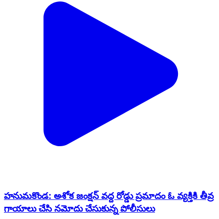
హనుమకొండ: అశోక జంక్షన్ వద్ద రోడ్డు ప్రమాదం ఓ వ్యక్తికి తీవ్ర
గాయాలు చేసి నమోదు చేసుకున్న పోలీసులు