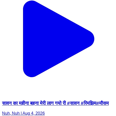
सावन का महीना बहना मेरी लाग गयो री #सावन #रिमझिम#मौसम
Nuh, Nuh | Aug 4, 2026