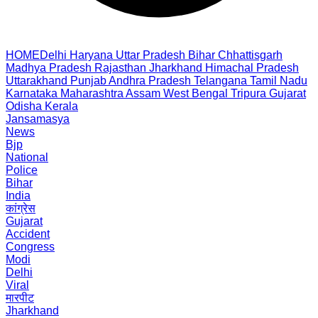
HOME
Delhi
Haryana
Uttar Pradesh
Bihar
Chhattisgarh
Madhya Pradesh
Rajasthan
Jharkhand
Himachal Pradesh
Uttarakhand
Punjab
Andhra Pradesh
Telangana
Tamil Nadu
Karnataka
Maharashtra
Assam
West Bengal
Tripura
Gujarat
Odisha
Kerala
Jansamasya
News
Bjp
National
Police
Bihar
India
कांग्रेस
Gujarat
Accident
Congress
Modi
Delhi
Viral
मारपीट
Jharkhand