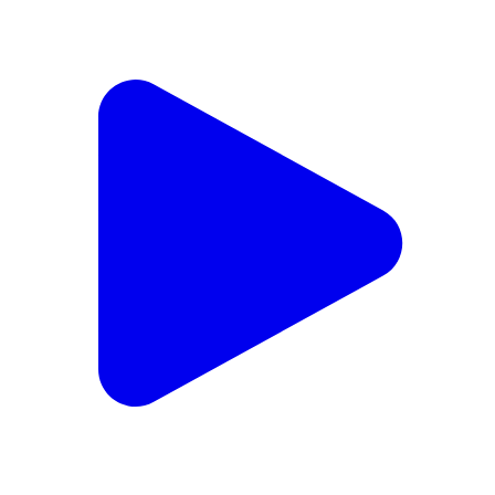
वृंदावन के बांके बिहारी #अनिरुद्धचार्य_जी_महाराज #बृंदावन
#प्रेमानंदजीमहाराज
Nuh, Nuh | Jul 30, 2026