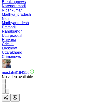
Breakingnews
Narendramodi
Nitishkumar
Madhya_pradesh
Nsui
Madhyapradesh
Pmmodi
Rahulgandhi
Uttarpradesh
Haryana
Cricket
Lucknow
Uttarakhand
Crimenews
mustafij8184356
No video available