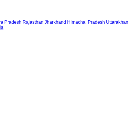
a Pradesh
Rajasthan
Jharkhand
Himachal Pradesh
Uttarakha
la