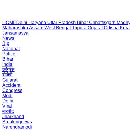
HOME
Delhi
Haryana
Uttar Pradesh
Bihar
Chhattisgarh
Madhy
Maharashtra
Assam
West Bengal
Tripura
Gujarat
Odisha
Kera
Jansamasya
News
Bjp
National
Police
Bihar
India
कांग्रेस
बीजेपी
Gujarat
Accident
Congress
Modi
Delhi
Viral
मारपीट
Jharkhand
Breakingnews
Narendramodi