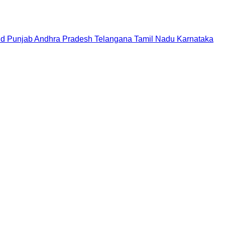
nd
Punjab
Andhra Pradesh
Telangana
Tamil Nadu
Karnataka