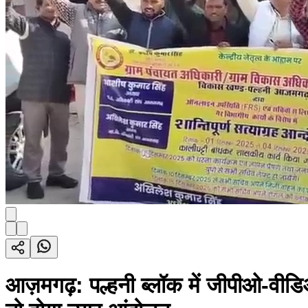
आज़मगढ़: पल्हनी ब्लॉक में जीपीओ-वीडि