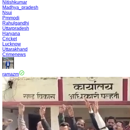
Nitishkumar
Madhya_pradesh
Nsui
Pmmodi
Rahulgandhi
Uttarpradesh
Haryana
Cricket
Lucknow
Uttarakhand
Crimenews
ramazm