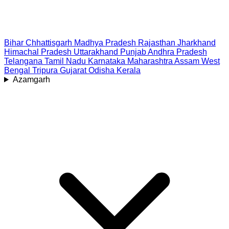
Bihar
Chhattisgarh
Madhya Pradesh
Rajasthan
Jharkhand
Himachal Pradesh
Uttarakhand
Punjab
Andhra Pradesh
Telangana
Tamil Nadu
Karnataka
Maharashtra
Assam
West
Bengal
Tripura
Gujarat
Odisha
Kerala
Azamgarh