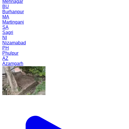
Mehnagar
BU
Burhanpur
MA
Martinganj
SA
Sagri
NI
Nizamabad
PH
Phulpur
AZ
Azamgarh