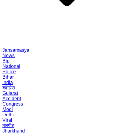
Jansamasya
News
Bjp
National
Police
Bihar
India
कांग्रेस
Gujarat
Accident
Congress
Modi
Delhi
Viral
मारपीट
Jharkhand