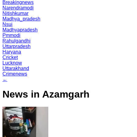
Breakingnews
Narendramodi
Nitishkumar
Madhya_pradesh
Nsui
Madhyapradesh
Pmmodi
Rahulgandhi
Uttarpradesh
Haryana
Cricket
Lucknow
Uttarakhand
Crimenews
←
News in Azamgarh