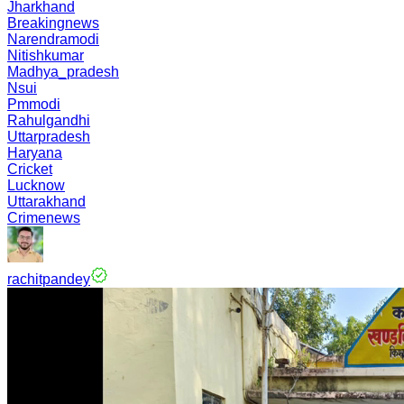
Jharkhand
Breakingnews
Narendramodi
Nitishkumar
Madhya_pradesh
Nsui
Pmmodi
Rahulgandhi
Uttarpradesh
Haryana
Cricket
Lucknow
Uttarakhand
Crimenews
rachitpandey