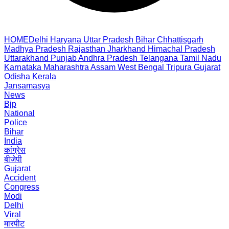
HOME
Delhi
Haryana
Uttar Pradesh
Bihar
Chhattisgarh
Madhya Pradesh
Rajasthan
Jharkhand
Himachal Pradesh
Uttarakhand
Punjab
Andhra Pradesh
Telangana
Tamil Nadu
Karnataka
Maharashtra
Assam
West Bengal
Tripura
Gujarat
Odisha
Kerala
Jansamasya
News
Bjp
National
Police
Bihar
India
कांग्रेस
बीजेपी
Gujarat
Accident
Congress
Modi
Delhi
Viral
मारपीट