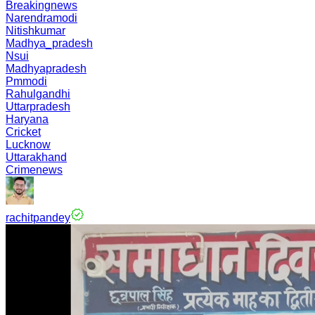
Breakingnews
Narendramodi
Nitishkumar
Madhya_pradesh
Nsui
Madhyapradesh
Pmmodi
Rahulgandhi
Uttarpradesh
Haryana
Cricket
Lucknow
Uttarakhand
Crimenews
rachitpandey