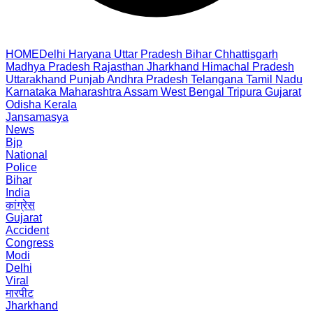
HOME
Delhi
Haryana
Uttar Pradesh
Bihar
Chhattisgarh
Madhya Pradesh
Rajasthan
Jharkhand
Himachal Pradesh
Uttarakhand
Punjab
Andhra Pradesh
Telangana
Tamil Nadu
Karnataka
Maharashtra
Assam
West Bengal
Tripura
Gujarat
Odisha
Kerala
Jansamasya
News
Bjp
National
Police
Bihar
India
कांग्रेस
Gujarat
Accident
Congress
Modi
Delhi
Viral
मारपीट
Jharkhand