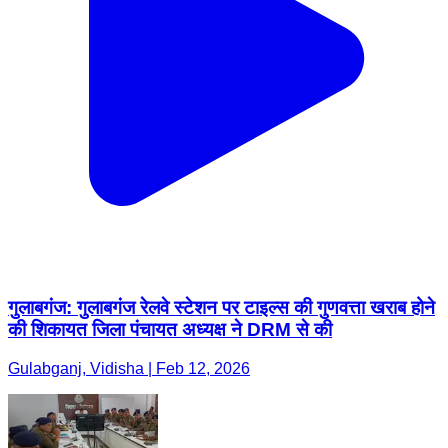
गुलाबगंज: गुलाबगंज रेलवे स्टेशन पर टाइल्स की गुणवत्ता खराब होने
की शिकायत जिला पंचायत अध्यक्ष ने DRM से की
Gulabganj, Vidisha | Feb 12, 2026