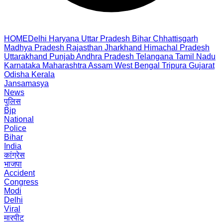
HOME
Delhi
Haryana
Uttar Pradesh
Bihar
Chhattisgarh
Madhya Pradesh
Rajasthan
Jharkhand
Himachal Pradesh
Uttarakhand
Punjab
Andhra Pradesh
Telangana
Tamil Nadu
Karnataka
Maharashtra
Assam
West Bengal
Tripura
Gujarat
Odisha
Kerala
Jansamasya
News
पुलिस
Bjp
National
Police
Bihar
India
कांग्रेस
भाजपा
Accident
Congress
Modi
Delhi
Viral
मारपीट