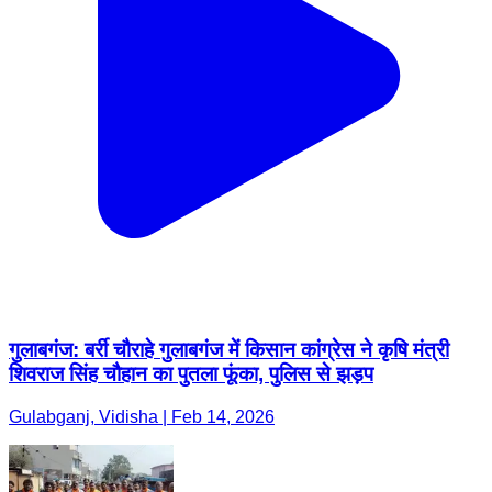
गुलाबगंज: बर्री चौराहे गुलाबगंज में किसान कांग्रेस ने कृषि मंत्री
शिवराज सिंह चौहान का पुतला फूंका, पुलिस से झड़प
Gulabganj, Vidisha | Feb 14, 2026