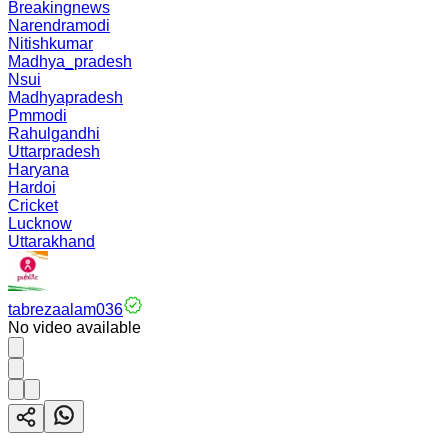
Breakingnews
Narendramodi
Nitishkumar
Madhya_pradesh
Nsui
Madhyapradesh
Pmmodi
Rahulgandhi
Uttarpradesh
Haryana
Hardoi
Cricket
Lucknow
Uttarakhand
tabrezaalam036
No video available