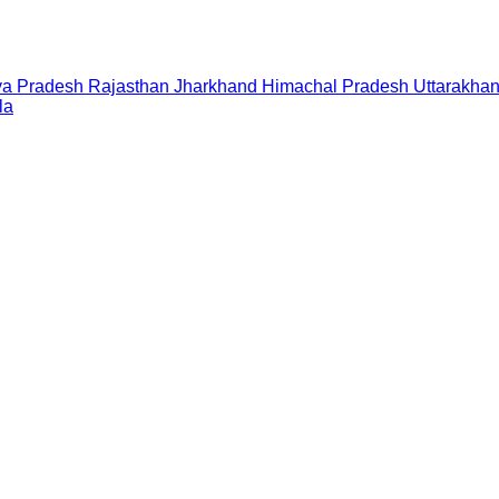
a Pradesh
Rajasthan
Jharkhand
Himachal Pradesh
Uttarakha
la