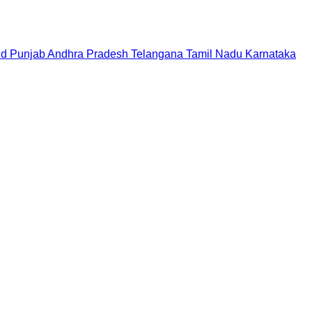
nd
Punjab
Andhra Pradesh
Telangana
Tamil Nadu
Karnataka