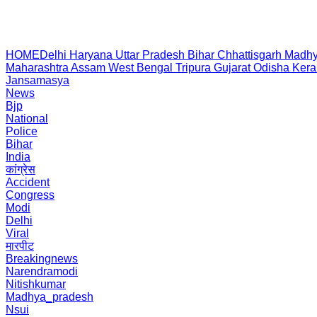
HOME
Delhi
Haryana
Uttar Pradesh
Bihar
Chhattisgarh
Madhy
Maharashtra
Assam
West Bengal
Tripura
Gujarat
Odisha
Kera
Jansamasya
News
Bjp
National
Police
Bihar
India
कांग्रेस
Accident
Congress
Modi
Delhi
Viral
मारपीट
Breakingnews
Narendramodi
Nitishkumar
Madhya_pradesh
Nsui