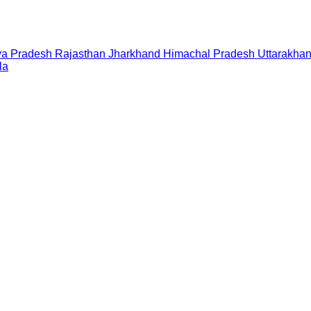
a Pradesh
Rajasthan
Jharkhand
Himachal Pradesh
Uttarakha
la