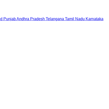
nd
Punjab
Andhra Pradesh
Telangana
Tamil Nadu
Karnataka