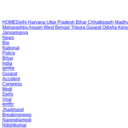
HOME
Delhi
Haryana
Uttar Pradesh
Bihar
Chhattisgarh
Madhy
Maharashtra
Assam
West Bengal
Tripura
Gujarat
Odisha
Kera
Jansamasya
News
Bjp
National
Police
Bihar
India
कांग्रेस
Gujarat
Accident
Congress
Modi
Delhi
Viral
मारपीट
Jharkhand
Breakingnews
Narendramodi
Nitishkumar