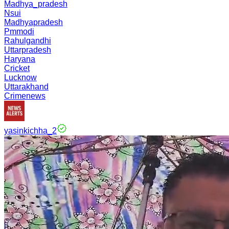
Madhya_pradesh
Nsui
Madhyapradesh
Pmmodi
Rahulgandhi
Uttarpradesh
Haryana
Cricket
Lucknow
Uttarakhand
Crimenews
yasinkichha_2