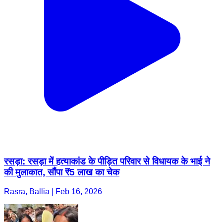
रसड़ा: रसड़ा में हत्याकांड के पीड़ित परिवार से विधायक के भाई ने
की मुलाकात, सौंपा ₹5 लाख का चेक
Rasra, Ballia | Feb 16, 2026