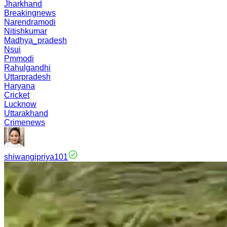
Jharkhand
Breakingnews
Narendramodi
Nitishkumar
Madhya_pradesh
Nsui
Pmmodi
Rahulgandhi
Uttarpradesh
Haryana
Cricket
Lucknow
Uttarakhand
Crimenews
shiwangipriya101