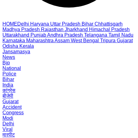
HOME
Delhi
Haryana
Uttar Pradesh
Bihar
Chhattisgarh
Madhya Pradesh
Rajasthan
Jharkhand
Himachal Pradesh
Uttarakhand
Punjab
Andhra Pradesh
Telangana
Tamil Nadu
Karnataka
Maharashtra
Assam
West Bengal
Tripura
Gujarat
Odisha
Kerala
Jansamasya
News
Bjp
National
Police
Bihar
India
कांग्रेस
बीजेपी
Gujarat
Accident
Congress
Modi
Delhi
Viral
मारपीट