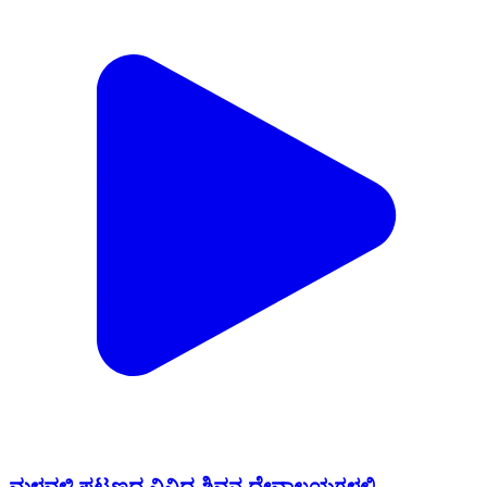
ಮಳವಳ್ಳಿ ಪಟ್ಟಣದ ವಿವಿಧ ಶಿವನ ದೇವಾಲಯಗಳಲ್ಲಿ