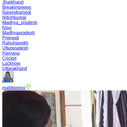
Jharkhand
Breakingnews
Narendramodi
Nitishkumar
Madhya_pradesh
Nsui
Madhyapradesh
Pmmodi
Rahulgandhi
Uttarpradesh
Haryana
Cricket
Lucknow
Uttarakhand
mallikpress