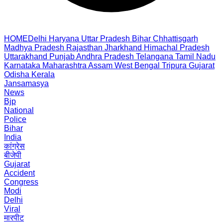
HOME
Delhi
Haryana
Uttar Pradesh
Bihar
Chhattisgarh
Madhya Pradesh
Rajasthan
Jharkhand
Himachal Pradesh
Uttarakhand
Punjab
Andhra Pradesh
Telangana
Tamil Nadu
Karnataka
Maharashtra
Assam
West Bengal
Tripura
Gujarat
Odisha
Kerala
Jansamasya
News
Bjp
National
Police
Bihar
India
कांग्रेस
बीजेपी
Gujarat
Accident
Congress
Modi
Delhi
Viral
मारपीट