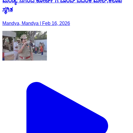
ಮಂಡ್ಯ: ನಗರದ ಕೋರ್ಟ್‌ ಗೆ ಬಾಂಬ್ ಬೆದರಿಕೆ ಮೇಲ್,ಕಲಾಪ
ಸ್ಥಗಿತ
Mandya, Mandya | Feb 16, 2026