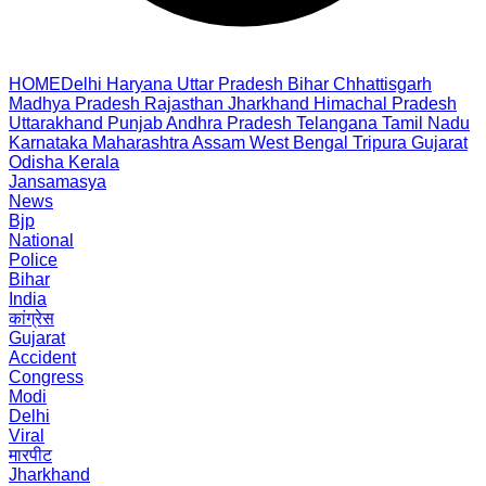
HOME
Delhi
Haryana
Uttar Pradesh
Bihar
Chhattisgarh
Madhya Pradesh
Rajasthan
Jharkhand
Himachal Pradesh
Uttarakhand
Punjab
Andhra Pradesh
Telangana
Tamil Nadu
Karnataka
Maharashtra
Assam
West Bengal
Tripura
Gujarat
Odisha
Kerala
Jansamasya
News
Bjp
National
Police
Bihar
India
कांग्रेस
Gujarat
Accident
Congress
Modi
Delhi
Viral
मारपीट
Jharkhand