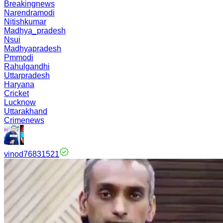
Breakingnews
Narendramodi
Nitishkumar
Madhya_pradesh
Nsui
Madhyapradesh
Pmmodi
Rahulgandhi
Uttarpradesh
Haryana
Cricket
Lucknow
Uttarakhand
Crimenews
vinod76831521