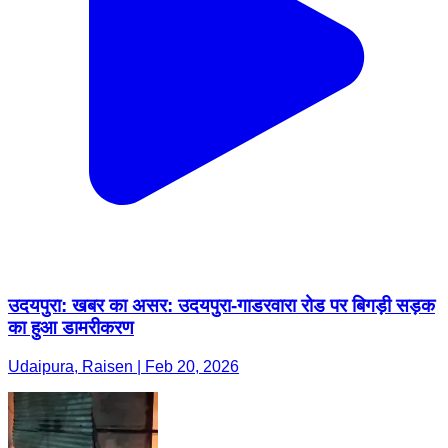
उदयपुरा: खबर का असर: उदयपुरा-गाडरवारा रोड पर बिगड़ी सड़क
का हुआ डामरीकरण
Udaipura, Raisen | Feb 20, 2026