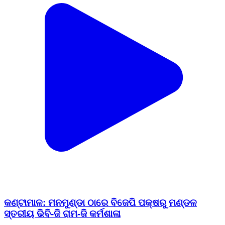
କଣ୍ଟାମାଳ: ମନମୁଣ୍ଡା ଠାରେ ବିଜେପି ପକ୍ଷରୁ ମଣ୍ଡଳ
ସ୍ତରୀୟ ଭିବି-ଜି ରାମ-ଜି କର୍ମଶାଳା