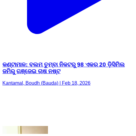
କଣ୍ଟାମାଳ: ବଲମ ତୁମ୍ବା ନିକଟରୁ 98 ଏକର 20 ଡ଼ିସିମିଲ
ଜମିରୁ ଗଞ୍ଜେଇ ଚାଷ ନଷ୍ଟ
Kantamal, Boudh (Bauda) | Feb 18, 2026