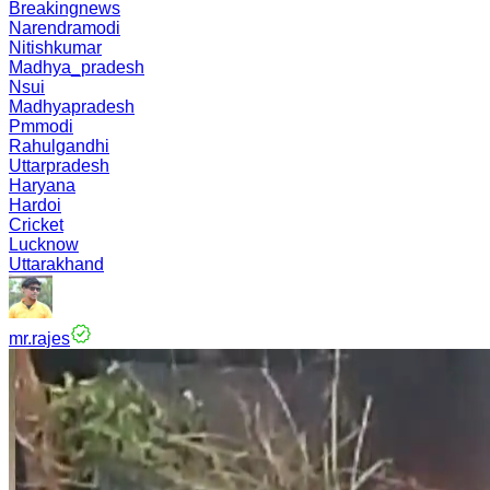
Breakingnews
Narendramodi
Nitishkumar
Madhya_pradesh
Nsui
Madhyapradesh
Pmmodi
Rahulgandhi
Uttarpradesh
Haryana
Hardoi
Cricket
Lucknow
Uttarakhand
mr.rajes