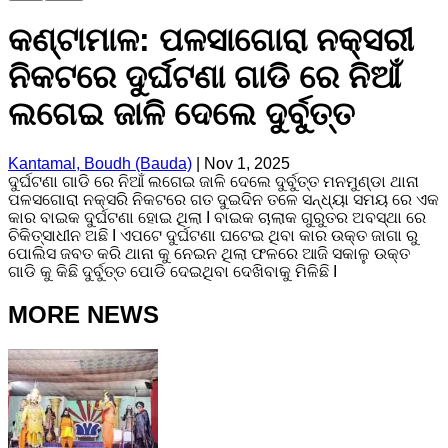
କଣ୍ଟାମାଳ: ପଳସାଗୋରା ନକ୍ସରୀ
ନିକଟରେ ଦୁର୍ଘଟଣା ଗାଡି ରେ ନିଆଁ
ଲଗେଇ ଜାଳି ଦେଲେ ଦୁର୍ବୁତ୍ତ
Kantamal, Boudh (Bauda)
|
Nov 1, 2025
ଦୁର୍ଘଟଣା ଗାଡି ରେ ନିଆଁ ଲଗେଇ ଜାଳି ଦେଲେ ଦୁର୍ବୁତ୍ତ ମନମୁଣ୍ଡା ଥାନା
ପଳସଗୋରା ନକ୍ସରି ନିକଟରେ ଗତ ଦୁଇଦିନ ତଳେ ସନ୍ଧ୍ୟା ସମୟ ରେ ଏକ
କାର ବାଇକ ଦୁର୍ଘଟଣା ହୋଇ ଥିଲା I ବାଇକ ଚାଲାକ ଗୁରୁତର ଅବସ୍ଥା ରେ
ଚିକିତ୍ସାଧୀନ ଅଛି I ଏପଟେ ଦୁର୍ଘଟଣା ଘଟେଇ ଥିବା କାର ଉକ୍ତ ଜାଗା ରୁ
ପୋଲିସ ଜବତ କରି ଥାନା କୁ ନେଇନ ଥିଲା ଫଳରେ ଆଜି ସକାଳୁ ଉକ୍ତ
ଗାଡି କୁ କିଛି ଦୁର୍ବୁତ୍ତ ପୋଡି ଦେଇଥିବା ଦେଖିବାକୁ ମିଳିଛି I
MORE NEWS