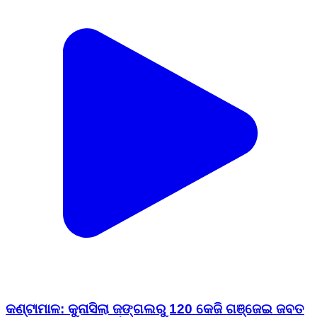
କଣ୍ଟାମାଳ: କୁନାସିଲା ଜଙ୍ଗଲରୁ 120 କେଜି ଗଞ୍ଜେଇ ଜବତ