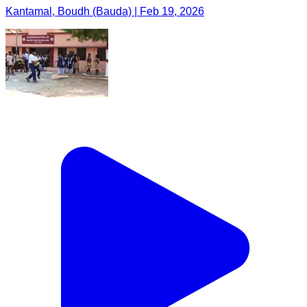
Kantamal, Boudh (Bauda) | Feb 19, 2026