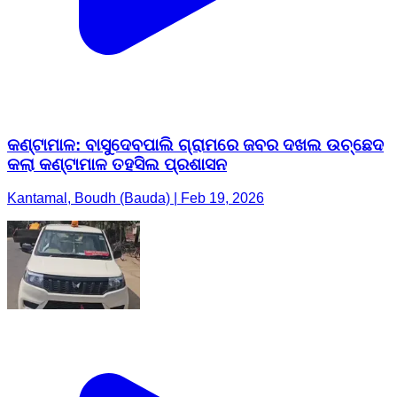
କଣ୍ଟାମାଳ: ବାସୁଦେବପାଲି ଗ୍ରାମରେ ଜବର ଦଖଲ ଉଚ୍ଛେଦ
କଲା କଣ୍ଟାମାଳ ତହସିଲ ପ୍ରଶାସନ
Kantamal, Boudh (Bauda) | Feb 19, 2026