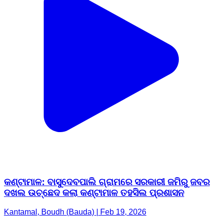
କଣ୍ଟାମାଳ: ବାସୁଦେବପାଲି ଗ୍ରାମରେ ସରକାରୀ ଜମିରୁ ଜବର
ଦଖଲ ଉଚ୍ଛେଦ କଲା କଣ୍ଟାମାଳ ତହସିଲ ପ୍ରଶାସନ
Kantamal, Boudh (Bauda) | Feb 19, 2026