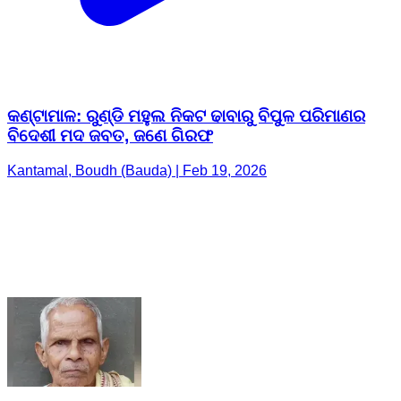
କଣ୍ଟାମାଳ: ରୁଣ୍ଡି ମହୁଲ ନିକଟ ଢାବାରୁ ବିପୁଳ ପରିମାଣର
ବିଦେଶୀ ମଦ ଜବତ, ଜଣେ ଗିରଫ
Kantamal, Boudh (Bauda) | Feb 19, 2026