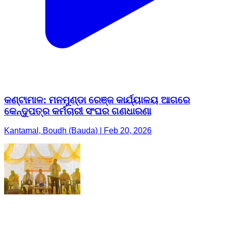
କଣ୍ଟାମାଳ: ମନମୁଣ୍ଡା ରେଞ୍ଜ କାର୍ଯ୍ୟାଳୟ ଆଗରେ
କେନ୍ଦୁପତ୍ର କର୍ମଚାରୀ ସଂଘର ଗଣଧାରଣା
Kantamal, Boudh (Bauda) | Feb 20, 2026