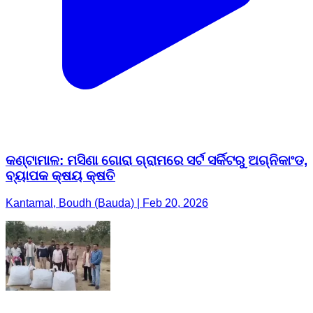
କଣ୍ଟାମାଳ: ମସିଣା ଗୋରା ଗ୍ରାମରେ ସର୍ଟ ସର୍କିଟରୁ ଅଗ୍ନିକାଂଡ,
ବ୍ୟାପକ କ୍ଷୟ କ୍ଷତି
Kantamal, Boudh (Bauda) | Feb 20, 2026