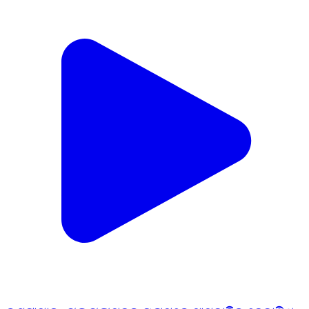
କଣ୍ଟାମାଳ: ଘୁଲୁଘୁଲାପଦର ଗ୍ରାମରେ ସାମ୍ବାଦିକ ଦେବାଶିଷ
ମଲ୍ଲିକଙ୍କ ପିତୃ ବିୟୋଗ
Kantamal, Boudh (Bauda) | Feb 18, 2026