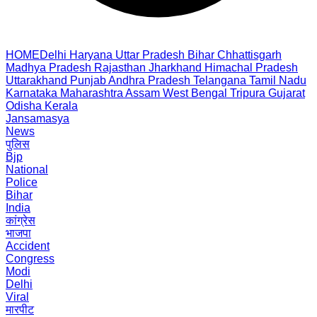
HOME
Delhi
Haryana
Uttar Pradesh
Bihar
Chhattisgarh
Madhya Pradesh
Rajasthan
Jharkhand
Himachal Pradesh
Uttarakhand
Punjab
Andhra Pradesh
Telangana
Tamil Nadu
Karnataka
Maharashtra
Assam
West Bengal
Tripura
Gujarat
Odisha
Kerala
Jansamasya
News
पुलिस
Bjp
National
Police
Bihar
India
कांग्रेस
भाजपा
Accident
Congress
Modi
Delhi
Viral
मारपीट