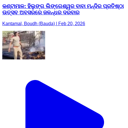
କଣ୍ଟାମାଳ: ହିଲୁଙ୍ଗ ଲିଙ୍ଗେଶ୍ୱର ବାବା ମନ୍ଦିର ପ୍ରତିଷ୍ଠା
ଉତ୍ସବ ଅବସରରେ ଜଳନ୍ଧର ଦରବାର
Kantamal, Boudh (Bauda) | Feb 20, 2026