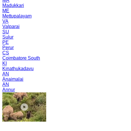
MA
Madukkari
ME
Mettupalayam
VA
Valparai
SU
Sulur
PE
Perur
CS
Coimbatore South
KI
Kinathukadavu
AN
Anaimalai
AN
Annur