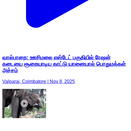
வால்பாறை: ஊசிமலை எஸ்டேட் பகுதியில் ரேஷன்
கடையை சூறையாடிய காட்டு யானையால் பொதுமக்கள்
அச்சம்
Valparai, Coimbatore | Nov 8, 2025