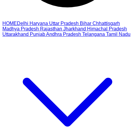
HOME
Delhi
Haryana
Uttar Pradesh
Bihar
Chhattisgarh
Madhya Pradesh
Rajasthan
Jharkhand
Himachal Pradesh
Uttarakhand
Punjab
Andhra Pradesh
Telangana
Tamil Nadu