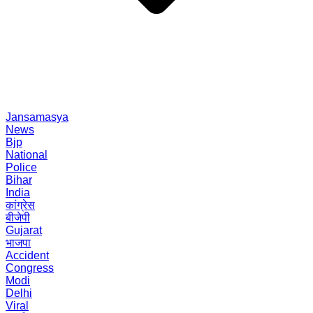
Jansamasya
News
Bjp
National
Police
Bihar
India
कांग्रेस
बीजेपी
Gujarat
भाजपा
Accident
Congress
Modi
Delhi
Viral