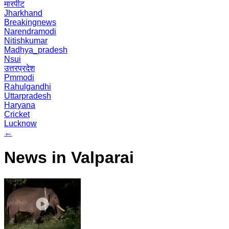
मारपीट
Jharkhand
Breakingnews
Narendramodi
Nitishkumar
Madhya_pradesh
Nsui
उत्तरप्रदेश
Pmmodi
Rahulgandhi
Uttarpradesh
Haryana
Cricket
Lucknow
←
News in Valparai