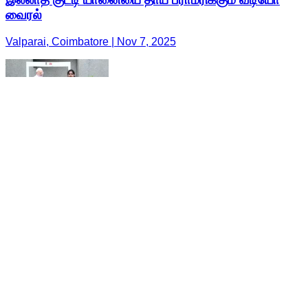
வைரல்
Valparai, Coimbatore | Nov 7, 2025