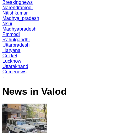
Breakingnews
Narendramodi
Nitishkumar
Madhya_pradesh
Nsui
Madhyapradesh
Pmmodi
Rahulgandhi
Uttarpradesh
Haryana
Cricket
Lucknow
Uttarakhand
Crimenews
←
News in Valod