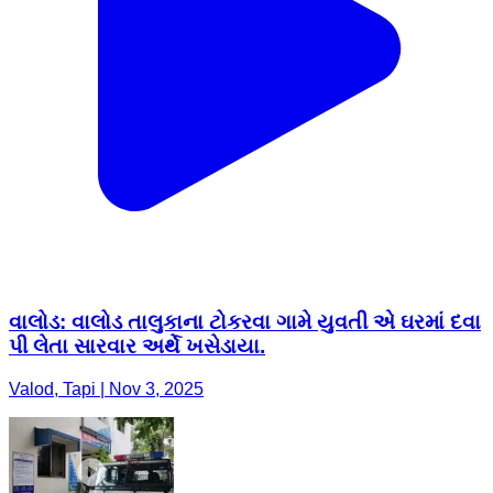
વાલોડ: વાલોડ તાલુકાના ટોકરવા ગામે યુવતી એ ઘરમાં દવા
પી લેતા સારવાર અર્થે ખસેડાયા.
Valod, Tapi | Nov 3, 2025