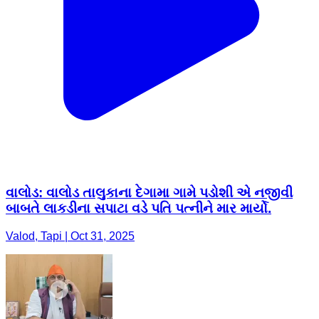
વાલોડ: વાલોડ તાલુકાના દેગામા ગામે પડોશી એ નજીવી
બાબતે લાકડીના સપાટા વડે પતિ પત્નીને માર માર્યો.
Valod, Tapi | Oct 31, 2025