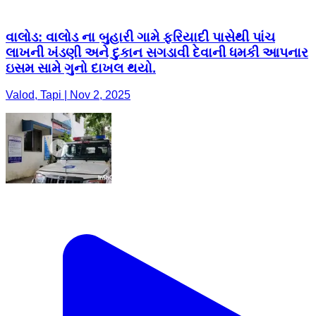
વાલોડ: વાલોડ ના બુહારી ગામે ફરિયાદી પાસેથી પાંચ
લાખની ખંડણી અને દુકાન સગડાવી દેવાની ધમકી આપનાર
ઇસમ સામે ગુનો દાખલ થયો.
Valod, Tapi | Nov 2, 2025