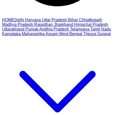
HOME
Delhi
Haryana
Uttar Pradesh
Bihar
Chhattisgarh
Madhya Pradesh
Rajasthan
Jharkhand
Himachal Pradesh
Uttarakhand
Punjab
Andhra Pradesh
Telangana
Tamil Nadu
Karnataka
Maharashtra
Assam
West Bengal
Tripura
Gujarat