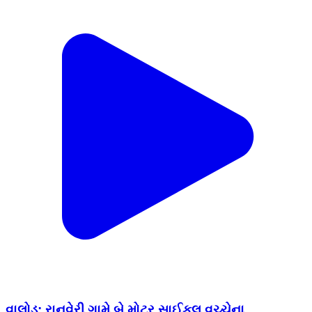
વાલોડ: રાનવેરી ગામે બે મોટર સાઈકલ વચ્ચેના