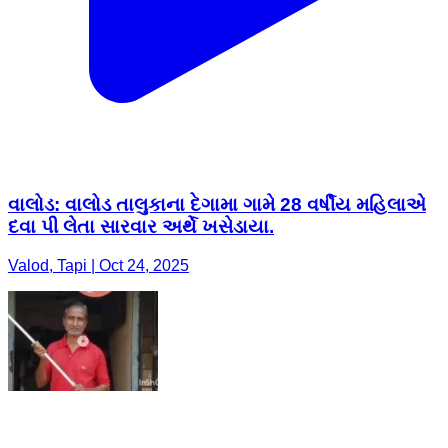
વાલોડ: વાલોડ તાલુકાના દેગામા ગામે 28 વર્ષીય મહિલાએ
દવા પી લેતા સારવાર અર્થે ખસેડાયા.
Valod, Tapi | Oct 24, 2025