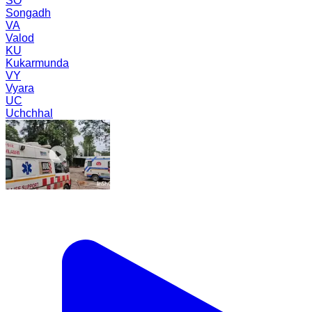
SO
Songadh
VA
Valod
KU
Kukarmunda
VY
Vyara
UC
Uchchhal