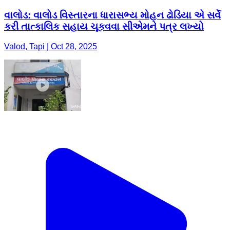
વાલોડ: વાલોડ વિસ્તારના ધારાસભ્ય મોહન ઢોડિયા એ સર્વે
કરી તાત્કાલિક સહાય ચૂકવવા સીએમને પત્ર લખ્યો
Valod, Tapi | Oct 28, 2025