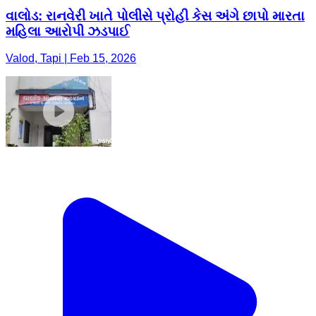
વાલોડ: રાનવેરી ખાતે પોલીસે પ્રોહી કેસ અંગે છાપો મારતા
મહિલા આરોપી ઝડપાઈ
Valod, Tapi | Feb 15, 2026