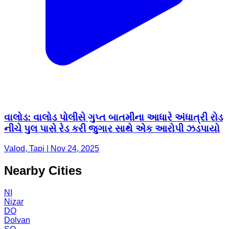
વાલોડ: વાલોડ પોલીસે ગુપ્ત બાતમીના આધારે અંધાત્રી રોડ
નીચે પુલ પાસે રેડ કરી જુગાર સાથે એક આરોપી ઝડપાયો
Valod, Tapi | Nov 24, 2025
Nearby Cities
NI
Nizar
DO
Dolvan