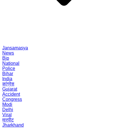
Jansamasya
News
Bjp
National
Police
Bihar
India
कांग्रेस
Gujarat
Accident
Congress
Modi
Delhi
Viral
मारपीट
Jharkhand