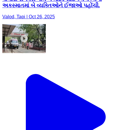
અકસ્માતમાં બે વ્યક્તિઓને ઈજાઓ પહોંચી.
Valod, Tapi | Oct 26, 2025