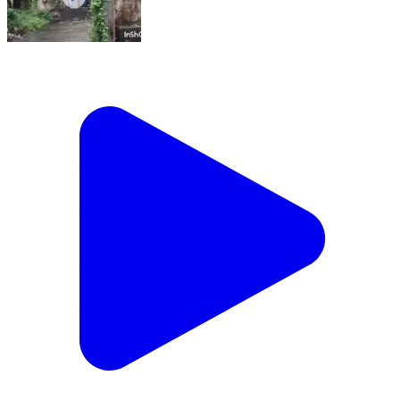
વાલોડ: બુહારી થી કલકવા રોડ પર બાઇક સ્લીપ ખાઈ જતા
ચાલકનું મોત નિપજ્યું.