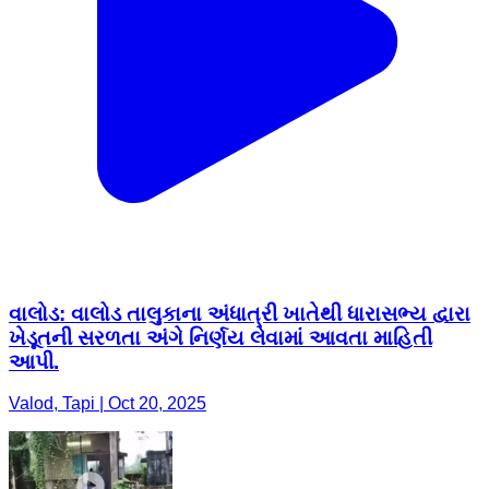
વાલોડ: વાલોડ તાલુકાના અંધાત્રી ખાતેથી ધારાસભ્ય દ્વારા
ખેડૂતની સરળતા અંગે નિર્ણય લેવામાં આવતા માહિતી
આપી.
Valod, Tapi | Oct 20, 2025