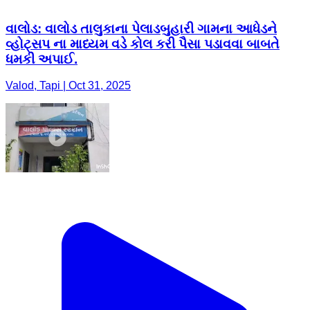
વાલોડ: વાલોડ તાલુકાના પેલાડબુહારી ગામના આધેડને
વ્હોટ્સપ ના માધ્યમ વડે કોલ કરી પૈસા પડાવવા બાબતે
ધમકી અપાઈ.
Valod, Tapi | Oct 31, 2025