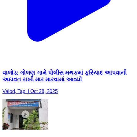
વાલોડ: ગોલણ ગામે પોલીસ મથકમાં ફરિયાદ આપવાની
અદાવત રાખી માર મારવામાં આવ્યો
Valod, Tapi | Oct 28, 2025