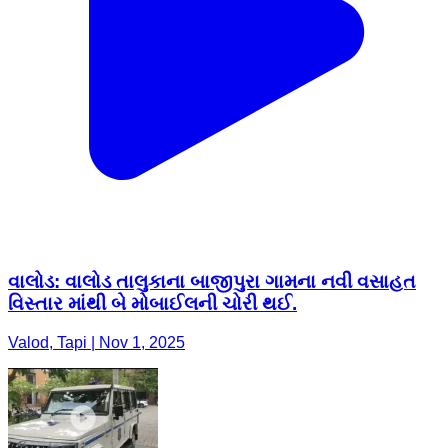
વાલોડ: વાલોડ તાલુકાના બાજીપુરા ગામના નવી વસાહત
વિસ્તાર માંથી બે મોબાઈલની ચોરી થઈ.
Valod, Tapi | Nov 1, 2025