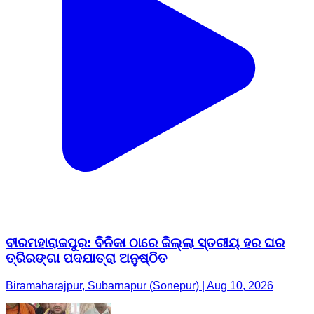
ବୀରମହାରାଜପୁର: ବିନିକା ଠାରେ ଜିଲ୍ଲା ସ୍ତରୀୟ ହର ଘର
ତ୍ରିରଙ୍ଗା ପଦଯାତ୍ରା ଅନୁଷ୍ଠିତ
Biramaharajpur, Subarnapur (Sonepur) | Aug 10, 2026