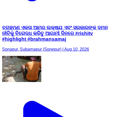
ବ୍ରାହ୍ମଣ ଏକତା ଆମର ଲକ୍ଷ୍ୟ ଏବଂ ସରକାରଙ୍କ ଦମନ
ନୀତିକୁ ବିରୋଦ୍ଧ କରିବୁ ଆଗାମୀ ଦିନରେ #rishitv
#highlight #brahmansamaj
Sonapur, Subarnapur (Sonepur) | Aug 10, 2026