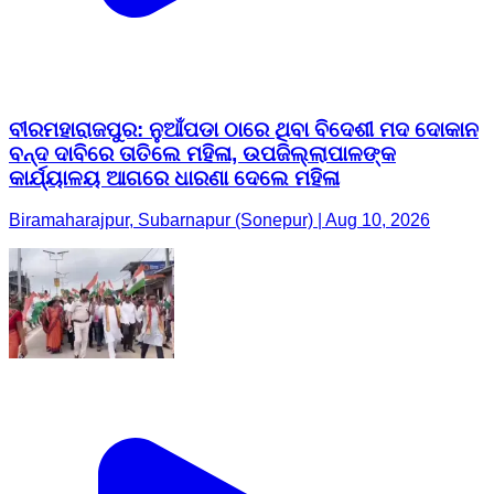
ବୀରମହାରାଜପୁର: ନୁଆଁପଡା ଠାରେ ଥିବା ବିଦେଶୀ ମଦ ଦୋକାନ
ବନ୍ଦ ଦାବିରେ ତାତିଲେ ମହିଳା, ଉପଜିଲ୍ଲାପାଳଙ୍କ
କାର୍ଯ୍ୟାଳୟ ଆଗରେ ଧାରଣା ଦେଲେ ମହିଳା
Biramaharajpur, Subarnapur (Sonepur) | Aug 10, 2026