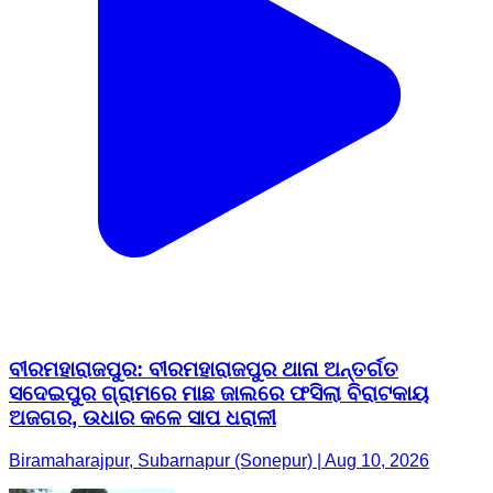
ବୀରମହାରାଜପୁର: ବୀରମହାରାଜପୁର ଥାନା ଅନ୍ତର୍ଗତ
ସଦେଇପୁର ଗ୍ରାମରେ ମାଛ ଜାଲରେ ଫସିଲା ବିରାଟକାୟ
ଅଜଗର, ଉଧାର କଳେ ସାପ ଧରାଳୀ
Biramaharajpur, Subarnapur (Sonepur) | Aug 10, 2026