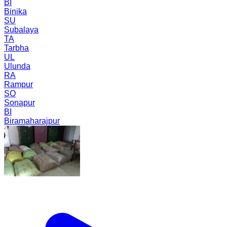
BI
Binika
SU
Subalaya
TA
Tarbha
UL
Ulunda
RA
Rampur
SO
Sonapur
BI
Biramaharajpur