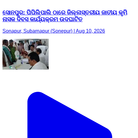
ସୋନପୁର: ପିପିଲିପାଲି ଠାରେ ଜିଲ୍ଲାସ୍ତରୀୟ ଜାତୀୟ କୃମି
ନାସକ ଦିବସ କାର୍ଯ୍ୟକ୍ରମ ଉଦଘାଟିତ
Sonapur, Subarnapur (Sonepur) | Aug 10, 2026