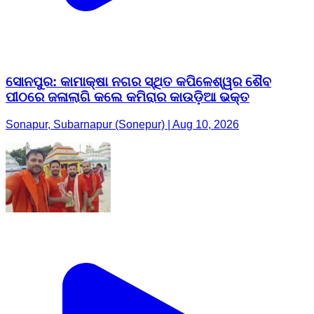
ସୋନପୁର: କାମାକ୍ଷା ନଗର ସ୍ଥିତ କପିଳେଶ୍ୱର ଶୈବ
ପୀଠରେ ଜଳାଲାଗି କଲେ କମିରାର କାଉଡ଼ିଆ ଭକ୍ତ
Sonapur, Subarnapur (Sonepur) | Aug 10, 2026