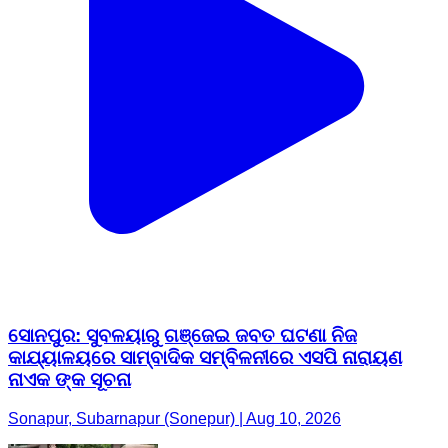
ସୋନପୁର: ସୁବଳୟାରୁ ଗଞ୍ଜେଇ ଜବତ ଘଟଣା ନିଜ
କାଯ୍ୟାଳୟରେ ସାମ୍ବାଦିକ ସମ୍ବିଳନୀରେ ଏସପି ନାରାୟଣ
ନାଏକ ଙ୍କ ସୂଚନା
Sonapur, Subarnapur (Sonepur) | Aug 10, 2026