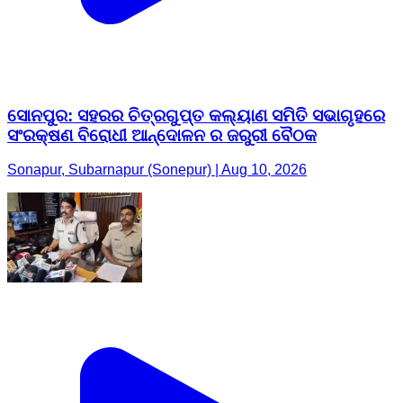
ସୋନପୁର: ସହରର ଚିତ୍ରଗୁପ୍ତ କଲ୍ୟାଣ ସମିତି ସଭାଗୃହରେ
ସଂରକ୍ଷଣ ବିରୋଧୀ ଆନ୍ଦୋଳନ ର ଜରୁରୀ ବୈଠକ
Sonapur, Subarnapur (Sonepur) | Aug 10, 2026