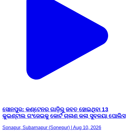
ସୋନପୁର: କଣ୍ଟେନର ଗାଡ଼ିରୁ ଜବତ ହୋଇଥିବା 13
କୁଇଣ୍ଟାଲ ଗଂଜେଇକୁ କୋର୍ଟ ଚାଲାଣ କଲା ସୁବଳୟା ପୋଲିସ
Sonapur, Subarnapur (Sonepur) | Aug 10, 2026