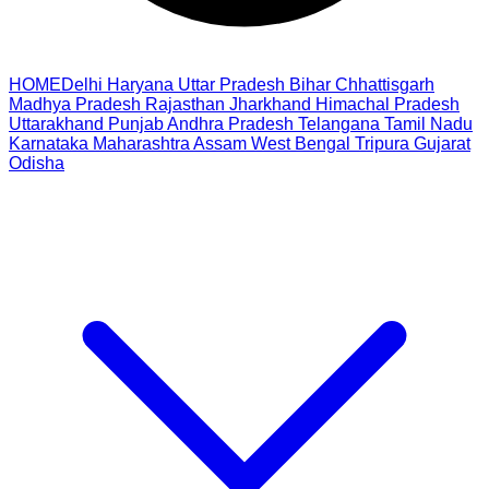
HOME
Delhi
Haryana
Uttar Pradesh
Bihar
Chhattisgarh
Madhya Pradesh
Rajasthan
Jharkhand
Himachal Pradesh
Uttarakhand
Punjab
Andhra Pradesh
Telangana
Tamil Nadu
Karnataka
Maharashtra
Assam
West Bengal
Tripura
Gujarat
Odisha