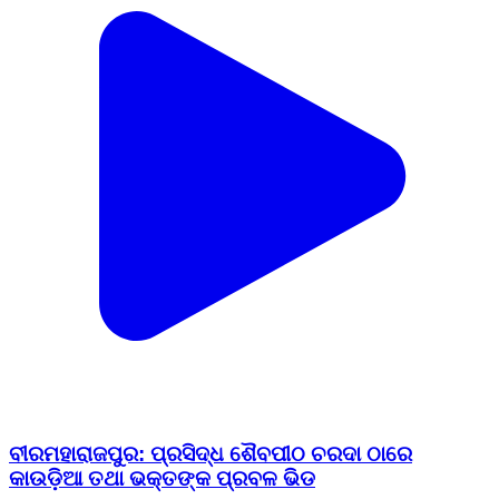
ବୀରମହାରାଜପୁର: ପ୍ରସିଦ୍ଧ ଶୈବପୀଠ ଚରଦା ଠାରେ
କାଉଡ଼ିଆ ତଥା ଭକ୍ତଙ୍କ ପ୍ରବଳ ଭିଡ
Biramaharajpur, Subarnapur (Sonepur) | Aug 10, 2026