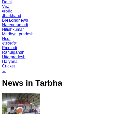
Delhi
Viral
मारपीट
Jharkhand
Breakingnews
Narendramodi
Nitishkumar
Madhya_pradesh
Nsui
उत्तरप्रदेश
Pmmodi
Rahulgandhi
Uttarpradesh
Haryana
Cricket
←
News in Tarbha