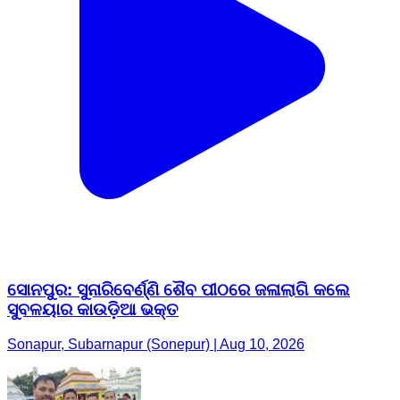
ସୋନପୁର: ସୁନାରିବେର୍ଣ୍ଣି ଶୈବ ପୀଠରେ ଜଳାଲାଗି କଲେ
ସୁବଳୟାର କାଉଡ଼ିଆ ଭକ୍ତ
Sonapur, Subarnapur (Sonepur) | Aug 10, 2026