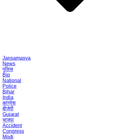
Jansamasya
News
पुलिस
Bjp
National
Police
Bihar
India
कांग्रेस
बीजेपी
Gujarat
भाजपा
Accident
Congress
Modi