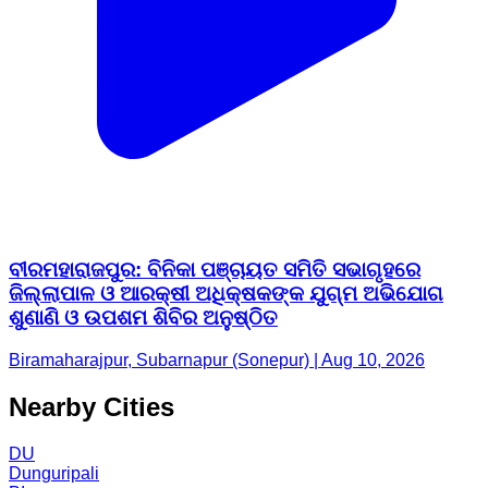
ବୀରମହାରାଜପୁର: ବିନିକା ପଞ୍ଚାୟତ ସମିତି ସଭାଗୃହରେ
ଜିଲ୍ଲାପାଳ ଓ ଆରକ୍ଷୀ ଅଧିକ୍ଷକଙ୍କ ଯୁଗ୍ମ ଅଭିଯୋଗ
ଶୁଣାଣି ଓ ଉପଶମ ଶିବିର ଅନୁଷ୍ଠିତ
Biramaharajpur, Subarnapur (Sonepur) | Aug 10, 2026
Nearby Cities
DU
Dunguripali