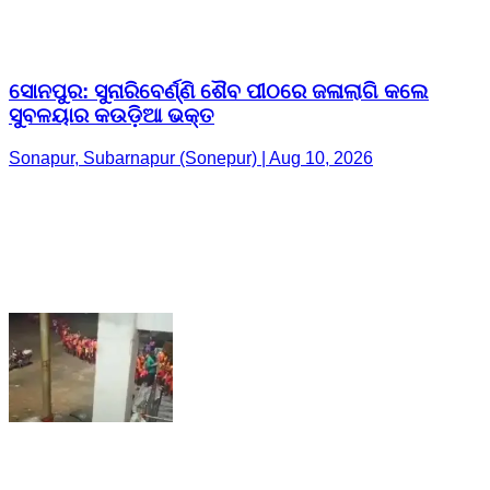
ସୋନପୁର: ସୁନାରିବେର୍ଣ୍ଣି ଶୈବ ପୀଠରେ ଜଳାଲାଗି କଲେ
ସୁବଳୟାର କଉଡ଼ିଆ ଭକ୍ତ
Sonapur, Subarnapur (Sonepur) | Aug 10, 2026