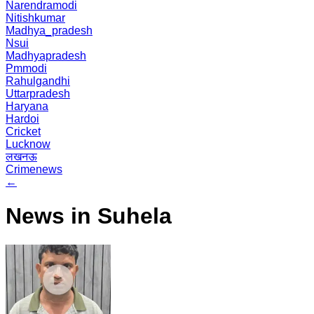
Narendramodi
Nitishkumar
Madhya_pradesh
Nsui
Madhyapradesh
Pmmodi
Rahulgandhi
Uttarpradesh
Haryana
Hardoi
Cricket
Lucknow
लखनऊ
Crimenews
←
News in Suhela