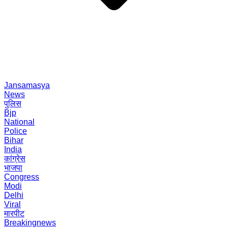
Jansamasya
News
पुलिस
Bjp
National
Police
Bihar
India
कांग्रेस
भाजपा
Congress
Modi
Delhi
Viral
मारपीट
Breakingnews