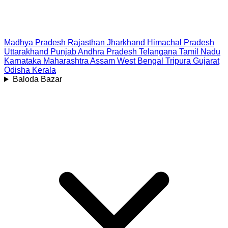
Madhya Pradesh
Rajasthan
Jharkhand
Himachal Pradesh
Uttarakhand
Punjab
Andhra Pradesh
Telangana
Tamil Nadu
Karnataka
Maharashtra
Assam
West Bengal
Tripura
Gujarat
Odisha
Kerala
Baloda Bazar