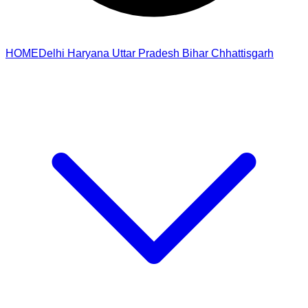
HOME
Delhi
Haryana
Uttar Pradesh
Bihar
Chhattisgarh