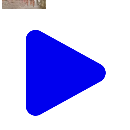
#ग्राम बासीन में जन कल्याण संगठन के द्वारा तीजा पोला खेल
महोत्सव का आयोजन किया गया @prashant081985
Suhela, Baloda Bazar | Sep 15, 2023