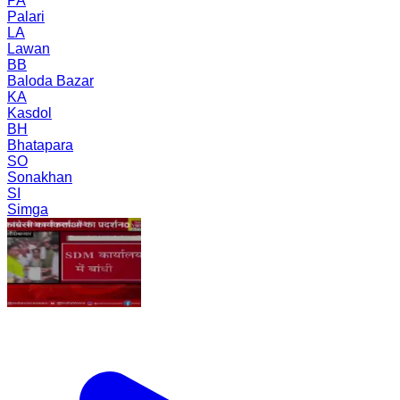
PA
Palari
LA
Lawan
BB
Baloda Bazar
KA
Kasdol
BH
Bhatapara
SO
Sonakhan
SI
Simga