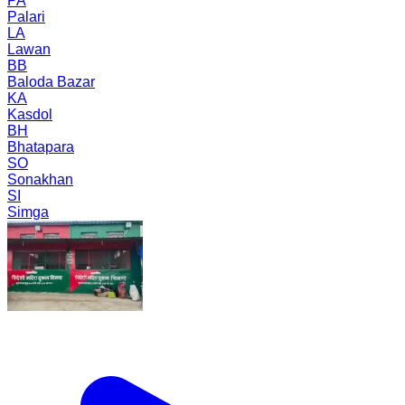
PA
Palari
LA
Lawan
BB
Baloda Bazar
KA
Kasdol
BH
Bhatapara
SO
Sonakhan
SI
Simga