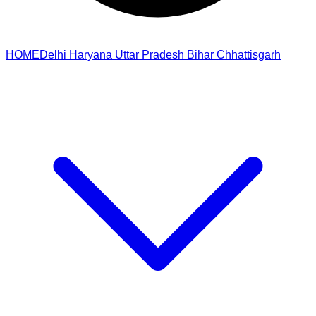
HOME
Delhi
Haryana
Uttar Pradesh
Bihar
Chhattisgarh