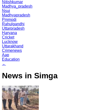
Nitishkumar
Madhya_pradesh
Nsui
Madhyapradesh
Pmmodi
Rahulgandhi
Uttarpradesh
Haryana
Cricket
Lucknow
Uttarakhand
Crimenews
Aap
Education
←
News in Simga