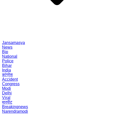
Jansamasya
News
Bjp
National
Police
Bihar
India
कांग्रेस
Accident
Congress
Modi
Delhi
Viral
मारपीट
Breakingnews
Narendramodi