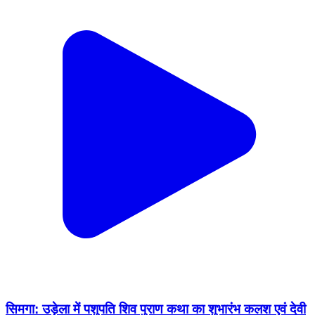
सिमगा: उड़ेला में पशुपति शिव पुराण कथा का शुभारंभ कलश एवं देवी