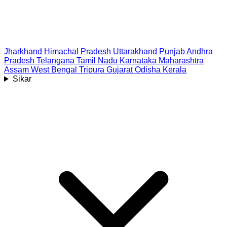
Jharkhand
Himachal Pradesh
Uttarakhand
Punjab
Andhra
Pradesh
Telangana
Tamil Nadu
Karnataka
Maharashtra
Assam
West Bengal
Tripura
Gujarat
Odisha
Kerala
Sikar