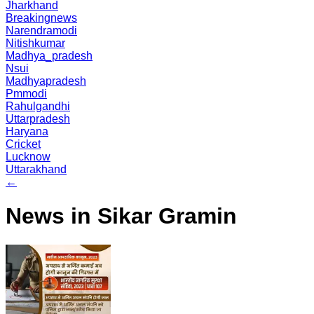
Jharkhand
Breakingnews
Narendramodi
Nitishkumar
Madhya_pradesh
Nsui
Madhyapradesh
Pmmodi
Rahulgandhi
Uttarpradesh
Haryana
Cricket
Lucknow
Uttarakhand
←
News in Sikar Gramin