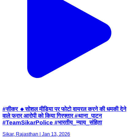
#सीकर 🔸सोशल मीडिया पर फोटो वायरल करने की धमकी देने
वाले फरार आरोपी को किया गिरफ्तार #थाना_पाटन
#TeamSikarPolice #भारतीय_न्याय_संहिता
Sikar, Rajasthan | Jan 13, 2026