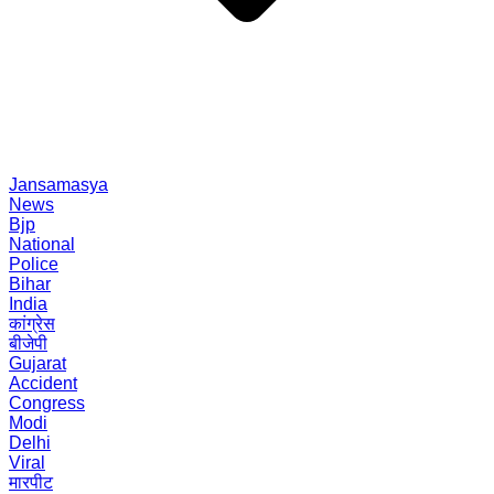
Jansamasya
News
Bjp
National
Police
Bihar
India
कांग्रेस
बीजेपी
Gujarat
Accident
Congress
Modi
Delhi
Viral
मारपीट