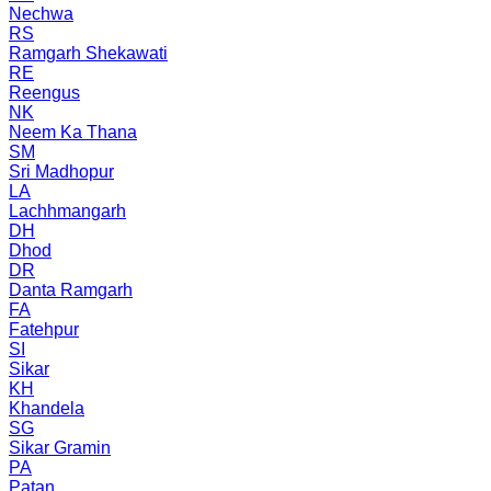
Nechwa
RS
Ramgarh Shekawati
RE
Reengus
NK
Neem Ka Thana
SM
Sri Madhopur
LA
Lachhmangarh
DH
Dhod
DR
Danta Ramgarh
FA
Fatehpur
SI
Sikar
KH
Khandela
SG
Sikar Gramin
PA
Patan