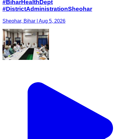
#BiharHealthDept
#DistrictAdministrationSheohar
Sheohar, Bihar | Aug 5, 2026