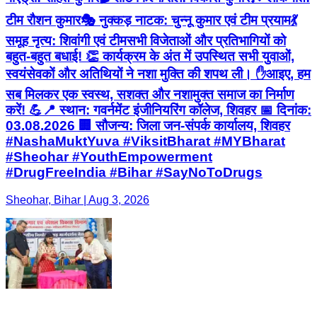
टीम रौशन कुमार ​🎭 नुक्कड़ नाटक: चुन्नू कुमार एवं टीम प्रयाम ​💃
समूह नृत्य: शिवांगी एवं टीम ​सभी विजेताओं और प्रतिभागियों को
बहुत-बहुत बधाई! 👏 कार्यक्रम के अंत में उपस्थित सभी युवाओं,
स्वयंसेवकों और अतिथियों ने नशा मुक्ति की शपथ ली। ✋ ​आइए, हम
सब मिलकर एक स्वस्थ, सशक्त और नशामुक्त समाज का निर्माण
करें! 💪 ​📍 स्थान: गवर्नमेंट इंजीनियरिंग कॉलेज, शिवहर 📅 दिनांक:
03.08.2026 🏢 सौजन्य: जिला जन-संपर्क कार्यालय, शिवहर ​
#NashaMuktYuva #ViksitBharat #MYBharat
#Sheohar #YouthEmpowerment
#DrugFreeIndia #Bihar #SayNoToDrugs
Sheohar, Bihar | Aug 3, 2026