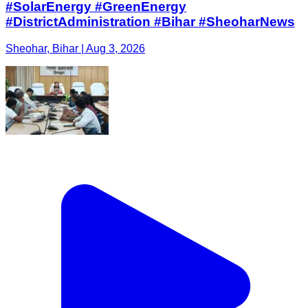
#SolarEnergy #GreenEnergy
#DistrictAdministration #Bihar #SheoharNews
Sheohar, Bihar | Aug 3, 2026