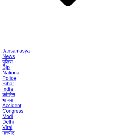
Jansamasya
News
पुलिस
Bjp
National
Police
Bihar
India
कांग्रेस
भाजपा
Accident
Congress
Modi
Delhi
Viral
मारपीट