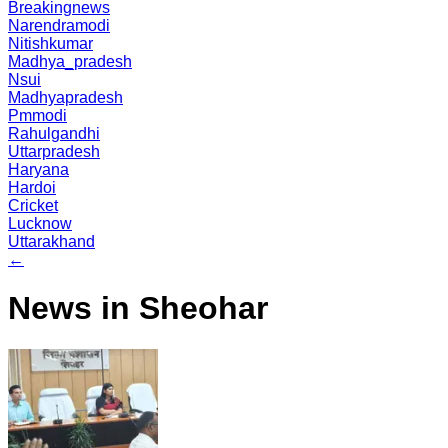
Breakingnews
Narendramodi
Nitishkumar
Madhya_pradesh
Nsui
Madhyapradesh
Pmmodi
Rahulgandhi
Uttarpradesh
Haryana
Hardoi
Cricket
Lucknow
Uttarakhand
←
News in Sheohar