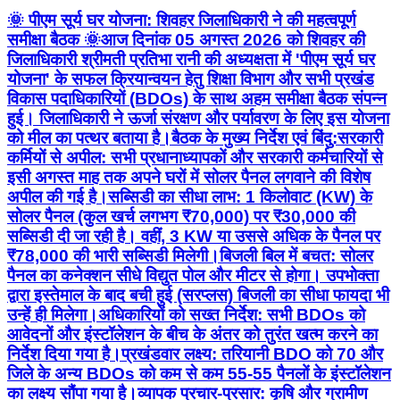
🌞 पीएम सूर्य घर योजना: शिवहर जिलाधिकारी ने की महत्वपूर्ण
समीक्षा बैठक 🌞 ​आज दिनांक 05 अगस्त 2026 को शिवहर की
जिलाधिकारी श्रीमती प्रतिभा रानी की अध्यक्षता में 'पीएम सूर्य घर
योजना' के सफल क्रियान्वयन हेतु शिक्षा विभाग और सभी प्रखंड
विकास पदाधिकारियों (BDOs) के साथ अहम समीक्षा बैठक संपन्न
हुई। जिलाधिकारी ने ऊर्जा संरक्षण और पर्यावरण के लिए इस योजना
को मील का पत्थर बताया है। ​बैठक के मुख्य निर्देश एवं बिंदु: ​सरकारी
कर्मियों से अपील: सभी प्रधानाध्यापकों और सरकारी कर्मचारियों से
इसी अगस्त माह तक अपने घरों में सोलर पैनल लगवाने की विशेष
अपील की गई है। ​सब्सिडी का सीधा लाभ: 1 किलोवाट (KW) के
सोलर पैनल (कुल खर्च लगभग ₹70,000) पर ₹30,000 की
सब्सिडी दी जा रही है। वहीं, 3 KW या उससे अधिक के पैनल पर
₹78,000 की भारी सब्सिडी मिलेगी। ​बिजली बिल में बचत: सोलर
पैनल का कनेक्शन सीधे विद्युत पोल और मीटर से होगा। उपभोक्ता
द्वारा इस्तेमाल के बाद बची हुई (सरप्लस) बिजली का सीधा फायदा भी
उन्हें ही मिलेगा। ​अधिकारियों को सख्त निर्देश: सभी BDOs को
आवेदनों और इंस्टॉलेशन के बीच के अंतर को तुरंत खत्म करने का
निर्देश दिया गया है। ​प्रखंडवार लक्ष्य: तरियानी BDO को 70 और
जिले के अन्य BDOs को कम से कम 55-55 पैनलों के इंस्टॉलेशन
का लक्ष्य सौंपा गया है। ​व्यापक प्रचार-प्रसार: कृषि और ग्रामीण