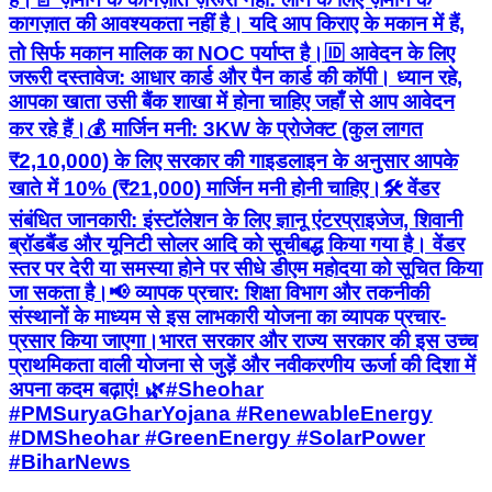
कागज़ात की आवश्यकता नहीं है। यदि आप किराए के मकान में हैं,
तो सिर्फ मकान मालिक का NOC पर्याप्त है। ​🆔 आवेदन के लिए
जरूरी दस्तावेज: आधार कार्ड और पैन कार्ड की कॉपी। ध्यान रहे,
आपका खाता उसी बैंक शाखा में होना चाहिए जहाँ से आप आवेदन
कर रहे हैं। ​💰 मार्जिन मनी: 3KW के प्रोजेक्ट (कुल लागत
₹2,10,000) के लिए सरकार की गाइडलाइन के अनुसार आपके
खाते में 10% (₹21,000) मार्जिन मनी होनी चाहिए। ​🛠 वेंडर
संबंधित जानकारी: इंस्टॉलेशन के लिए ज्ञानू एंटरप्राइजेज, शिवानी
ब्रॉडबैंड और यूनिटी सोलर आदि को सूचीबद्ध किया गया है। वेंडर
स्तर पर देरी या समस्या होने पर सीधे डीएम महोदया को सूचित किया
जा सकता है। ​📢 व्यापक प्रचार: शिक्षा विभाग और तकनीकी
संस्थानों के माध्यम से इस लाभकारी योजना का व्यापक प्रचार-
प्रसार किया जाएगा। ​भारत सरकार और राज्य सरकार की इस उच्च
प्राथमिकता वाली योजना से जुड़ें और नवीकरणीय ऊर्जा की दिशा में
अपना कदम बढ़ाएं! 🌿 ​#Sheohar
#PMSuryaGharYojana #RenewableEnergy
#DMSheohar #GreenEnergy #SolarPower
#BiharNews