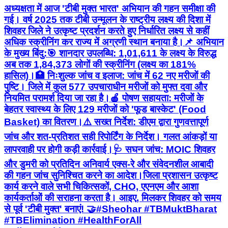
अध्यक्षता में आज 'टीबी मुक्त भारत' अभियान की गहन समीक्षा की
गई। वर्ष 2025 तक टीबी उन्मूलन के राष्ट्रीय लक्ष्य की दिशा में
शिवहर जिले ने उत्कृष्ट प्रदर्शन करते हुए निर्धारित लक्ष्य से कहीं
अधिक स्क्रीनिंग कर राज्य में अग्रणी स्थान बनाया है। ​📌 अभियान
के मुख्य बिंदु: ​🎯 शानदार उपलब्धि: 1,01,611 के लक्ष्य के विरुद्ध
अब तक 1,84,373 लोगों की स्क्रीनिंग (लक्ष्य का 181%
हासिल)। ​🏥 निःशुल्क जांच व इलाज: जांच में 62 नए मरीजों की
पुष्टि। जिले में कुल 577 उपचाराधीन मरीजों को मुफ्त दवा और
नियमित परामर्श दिया जा रहा है। ​🍎 पोषण सहायता: मरीजों के
बेहतर स्वास्थ्य के लिए 129 मरीजों को 'फूड बास्केट' (Food
Basket) का वितरण। ​⚠️ सख्त निर्देश: डीएम द्वारा गुणवत्तापूर्ण
जांच और शत-प्रतिशत सही रिपोर्टिंग के निर्देश। गलत आंकड़ों या
लापरवाही पर होगी कड़ी कार्रवाई। ​🩺 सघन जांच: MOIC शिवहर
और डुमरी को प्रतिदिन अनिवार्य एक्स-रे और संवेदनशील आबादी
की गहन जांच सुनिश्चित करने का आदेश। ​जिला प्रशासन उत्कृष्ट
कार्य करने वाले सभी चिकित्सकों, CHO, एएनएम और आशा
कार्यकर्ताओं की सराहना करता है। आइए, मिलकर शिवहर को समय
से पूर्व 'टीबी मुक्त' बनाएं! 🤝 ​#Sheohar #TBMuktBharat
#TBElimination #HealthForAll