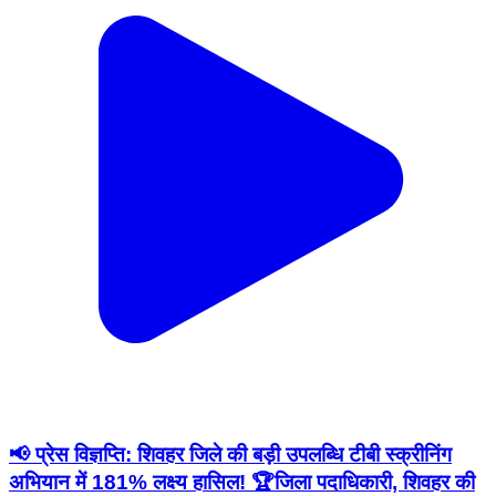
📢 प्रेस विज्ञप्ति: शिवहर जिले की बड़ी उपलब्धि टीबी स्क्रीनिंग
अभियान में 181% लक्ष्य हासिल! 🏆 ​जिला पदाधिकारी, शिवहर की