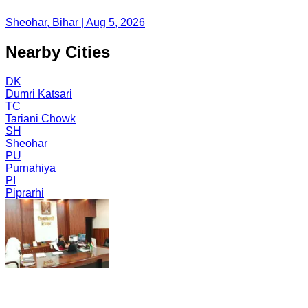
Sheohar, Bihar | Aug 5, 2026
Nearby Cities
DK
Dumri Katsari
TC
Tariani Chowk
SH
Sheohar
PU
Purnahiya
PI
Piprarhi