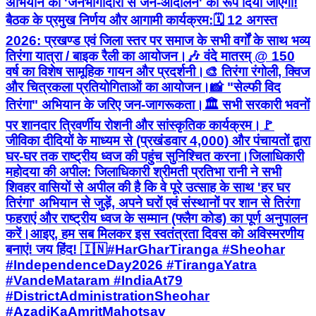
अभियान को 'जनभागीदारी से जन-आंदोलन' का रूप दिया जाएगा! ​
बैठक के प्रमुख निर्णय और आगामी कार्यक्रम: ​🗓️ 12 अगस्त
2026: प्रखण्ड एवं जिला स्तर पर समाज के सभी वर्गों के साथ भव्य
तिरंगा यात्रा / बाइक रैली का आयोजन। ​🎶 वंदे मातरम् @ 150
वर्ष का विशेष सामूहिक गायन और प्रदर्शनी। ​🎨 तिरंगा रंगोली, क्विज
और चित्रकला प्रतियोगिताओं का आयोजन। ​📸 "सेल्फी विद
तिरंगा" अभियान के जरिए जन-जागरूकता। ​🏛️ सभी सरकारी भवनों
पर शानदार त्रिवर्णीय रोशनी और सांस्कृतिक कार्यक्रम। ​🚩
जीविका दीदियों के माध्यम से (प्रखंडवार 4,000) और पंचायतों द्वारा
घर-घर तक राष्ट्रीय ध्वज की पहुंच सुनिश्चित करना। ​जिलाधिकारी
महोदया की अपील: जिलाधिकारी श्रीमती प्रतिभा रानी ने सभी
शिवहर वासियों से अपील की है कि वे पूरे उत्साह के साथ 'हर घर
तिरंगा' अभियान से जुड़ें, अपने घरों एवं संस्थानों पर शान से तिरंगा
फहराएं और राष्ट्रीय ध्वज के सम्मान (फ्लैग कोड) का पूर्ण अनुपालन
करें। ​आइए, हम सब मिलकर इस स्वतंत्रता दिवस को अविस्मरणीय
बनाएं! जय हिंद! 🇮🇳 ​#HarGharTiranga #Sheohar
#IndependenceDay2026 #TirangaYatra
#VandeMataram #IndiaAt79
#DistrictAdministrationSheohar
#AzadiKaAmritMahotsav