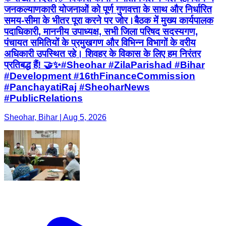
जनकल्याणकारी योजनाओं को पूर्ण गुणवत्ता के साथ और निर्धारित
समय-सीमा के भीतर पूरा करने पर जोर। ​बैठक में मुख्य कार्यपालक
पदाधिकारी, माननीय उपाध्यक्ष, सभी जिला परिषद सदस्यगण,
पंचायत समितियों के प्रमुखगण और विभिन्न विभागों के वरीय
अधिकारी उपस्थित रहे। शिवहर के विकास के लिए हम निरंतर
प्रतिबद्ध हैं! 🤝✨ ​#Sheohar #ZilaParishad #Bihar
#Development #16thFinanceCommission
#PanchayatiRaj #SheoharNews
#PublicRelations
Sheohar, Bihar | Aug 5, 2026