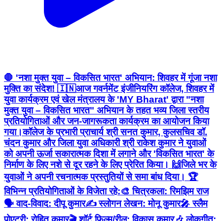
🛑 'नशा मुक्त युवा – विकसित भारत' अभियान: शिवहर में गूंजा नशा
मुक्ति का संदेश! 🇮🇳 ​आज गवर्नमेंट इंजीनियरिंग कॉलेज, शिवहर में
युवा कार्यक्रम एवं खेल मंत्रालय के 'MY Bharat' द्वारा "नशा
मुक्त युवा – विकसित भारत" अभियान के तहत भव्य जिला स्तरीय
प्रतियोगिताओं और जन-जागरूकता कार्यक्रम का आयोजन किया
गया। ​कॉलेज के प्रभारी प्राचार्य श्री सनत कुमार, कुलसचिव डॉ.
चंदन कुमार और जिला युवा अधिकारी श्री राकेश कुमार ने युवाओं
को अपनी ऊर्जा सकारात्मक दिशा में लगाने और 'विकसित भारत' के
निर्माण के लिए नशे से दूर रहने के लिए प्रेरित किया। 🙌 ​जिले भर के
युवाओं ने अपनी रचनात्मक प्रस्तुतियों से समा बांध दिया। 🏆
विभिन्न प्रतियोगिताओं के विजेता रहे: ​🎨 चित्रकला: रिमझिम राज ​
🗣️ वाद-विवाद: दीपू कुमार ​✍️ स्लोगन लेखन: मोनू कुमार ​🎤 स्लैम
पोएट्री: रोहित कुमार ​🎬 शॉर्ट फिल्म/रील: विकास कुमार ​🎶 लोकगीत: