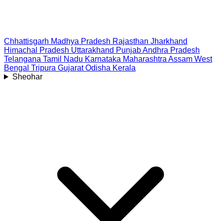
Chhattisgarh
Madhya Pradesh
Rajasthan
Jharkhand
Himachal Pradesh
Uttarakhand
Punjab
Andhra Pradesh
Telangana
Tamil Nadu
Karnataka
Maharashtra
Assam
West
Bengal
Tripura
Gujarat
Odisha
Kerala
Sheohar