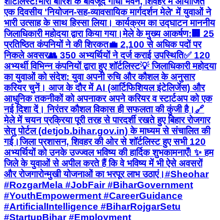
शॉर्टलिस्ट! ​भारी बारिश के बावजूद गांधी भवन, शिवहर में आयोजित
एक दिवसीय 'नियोजन-सह-व्यावसायिक मार्गदर्शन मेले' में युवाओं ने
भारी उत्साह के साथ हिस्सा लिया। कार्यक्रम का उद्घाटन माननीय
जिलाधिकारी महोदया द्वारा किया गया। ​मेले के मुख्य आकर्षण: ​🏢 25
प्रतिष्ठित कंपनियों ने की शिरकत ​💼 2,100 से अधिक पदों पर
निकले अवसर ​👥 350 अभ्यर्थियों ने दर्ज कराई उपस्थिति ​✅ 120
अभ्यर्थी विभिन्न कंपनियों द्वारा हुए शॉर्टलिस्ट ​💡 जिलाधिकारी महोदया
का युवाओं को संदेश: युवा अपनी रुचि और कौशल के अनुसार
करियर चुनें। आज के दौर में AI (आर्टिफिशियल इंटेलिजेंस) और
आधुनिक तकनीकों को अपनाकर अपने करियर व स्टार्टअप को एक
नई दिशा दें। निरंतर कौशल विकास ही सफलता की कुंजी है। ​🔗
मेले में चयन प्रक्रिया पूरी तरह से पारदर्शी रखते हुए बिहार रोजगार
सेतु पोर्टल (detjob.bihar.gov.in) के माध्यम से संचालित की
गई। ​जिला प्रशासन, शिवहर की ओर से शॉर्टलिस्ट हुए सभी 120
अभ्यर्थियों को उनके उज्ज्वल भविष्य की हार्दिक शुभकामनाएँ! ✨ हम
जिले के युवाओं से अपील करते हैं कि वे भविष्य में भी ऐसे अवसरों
और रोजगारोन्मुखी योजनाओं का भरपूर लाभ उठाएं। ​#Sheohar
#RozgarMela #JobFair #BiharGovernment
#YouthEmpowerment #CareerGuidance
#ArtificialIntelligence #BiharRojgarSetu
#StartupBihar #Employment