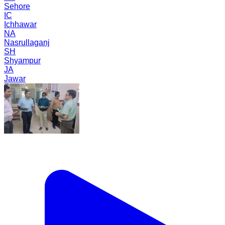
Sehore
IC
Ichhawar
NA
Nasrullaganj
SH
Shyampur
JA
Jawar