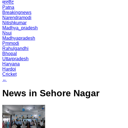
मारपीट
Patna
Breakingnews
Narendramodi
Nitishkumar
Madhya_pradesh
Nsui
Madhyapradesh
Pmmodi
Rahulgandhi
Bhopal
Uttarpradesh
Haryana
Hardoi
Cricket
←
News in Sehore Nagar