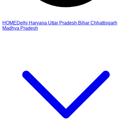
HOME
Delhi
Haryana
Uttar Pradesh
Bihar
Chhattisgarh
Madhya Pradesh