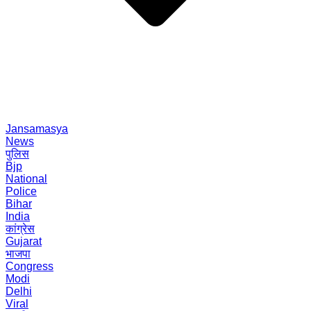
Jansamasya
News
पुलिस
Bjp
National
Police
Bihar
India
कांग्रेस
Gujarat
भाजपा
Congress
Modi
Delhi
Viral