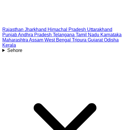
Rajasthan
Jharkhand
Himachal Pradesh
Uttarakhand
Punjab
Andhra Pradesh
Telangana
Tamil Nadu
Karnataka
Maharashtra
Assam
West Bengal
Tripura
Gujarat
Odisha
Kerala
Sehore