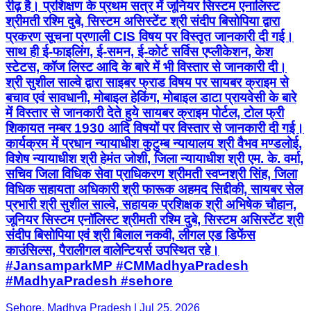
रीढ़ है। प्रशिक्षण के प्रथम सत्र में जूनियर सिस्टम एनालिस्ट
श्रीमती रश्मि दुबे, सिस्टम असिस्टेंट श्री संदीप बिसोपिया द्वारा
प्रकरण सूचना प्रणाली CIS विषय पर विस्तृत जानकारी दी गई।
साथ ही ई-फाइलिंग, ई-समन, ई-कोर्ट सर्विस एप्लीकेशन, केश
स्टेटस, कॉज लिस्ट आदि के बारे में भी विस्तार से जानकारी दी।
श्री सुशील साल्वे द्वारा साइबर फ्राड विषय पर सायबर क्राइम से
बचाव एवं सावधानी, मोबाइल हेकिंग, मोबाइल डाटा प्रायवेसी के बारे
में विस्तार से जानकारी देते हुये सायबर क्राइम पोर्टल, टोल फ्री
शिकायत नम्बर 1930 आदि विषयों पर विस्तार से जानकारी दी गई।
कार्यक्रम में प्रधान न्यायाधीश कुटुम्ब न्यायालय श्री वैभव मण्डलोई,
विशेष न्यायाधीश श्री हेमंत जोशी, जिला न्यायाधीश श्री एम. के. वर्मा,
सचिव जिला विधिक सेवा प्राधिकरण श्रीमती स्वप्नश्री सिंह, जिला
विधिक सहायता अधिकारी श्री फारूक अहमद सिद्दीकी, सायबर सेल
प्रभारी श्री सुशील साल्वे, सहायक प्रशिक्षक श्री अभिषेक चौहान,
जूनियर सिस्टम एनॉलिस्ट श्रीमती रश्मि दुबे, सिस्टम असिस्टेंट श्री
संदीप बिसोपिया एवं श्री बिलाल नकवी, लीगल एड डिफेंस
काउंसिल्स, पैरालीगल वालेन्टियर्स उपस्थित रहे।
#JansamparkMP #CMMadhyaPradesh
#MadhyaPradesh #sehore
Sehore, Madhya Pradesh | Jul 25, 2026