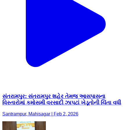
સંતરામપુર: સંતરામપુર શહેર તેમજ આસપાસના
વિસ્તારોમાં કમોસમી વરસાદી ઝાપટાં ખેડૂતોની ચિંતા વધી
Santrampur, Mahisagar | Feb 2, 2026