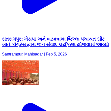
સંતરામપુર: ખેડાપા અને બટકવાળા જિલ્લા પંચાયત સીટ
ખાતે કોંગ્રેસ દ્વારા જન સંવાદ કાર્યક્રમ યોજવામાં આવ્યો
Santrampur, Mahisagar | Feb 5, 2026