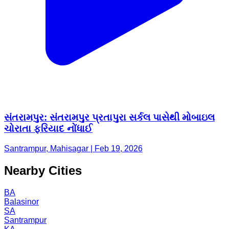
સંતરામપુર: સંતરામપુર પ્રતાપુરા સર્કલ પાસેથી મોબાઇલ
ચોરાતા ફરિયાદ નોંધાઈ
Santrampur, Mahisagar | Feb 19, 2026
Nearby Cities
BA
Balasinor
SA
Santrampur