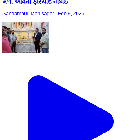
મળી આવતા ફરિયાદ નોંધાઈ
Santrampur, Mahisagar | Feb 9, 2026