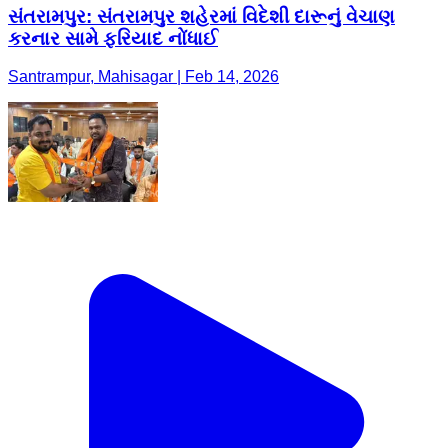
સંતરામપુર: સંતરામપુર શહેરમાં વિદેશી દારૂનું વેચાણ
કરનાર સામે ફરિયાદ નોંધાઈ
Santrampur, Mahisagar | Feb 14, 2026