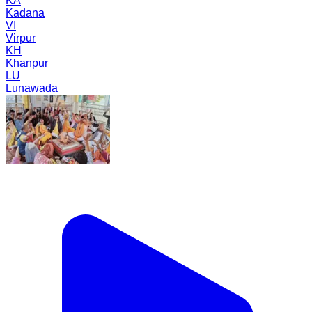
KA
Kadana
VI
Virpur
KH
Khanpur
LU
Lunawada