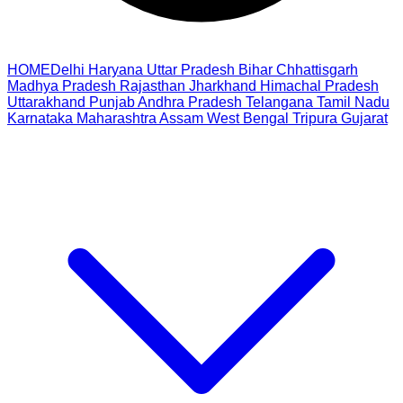
HOME
Delhi
Haryana
Uttar Pradesh
Bihar
Chhattisgarh
Madhya Pradesh
Rajasthan
Jharkhand
Himachal Pradesh
Uttarakhand
Punjab
Andhra Pradesh
Telangana
Tamil Nadu
Karnataka
Maharashtra
Assam
West Bengal
Tripura
Gujarat