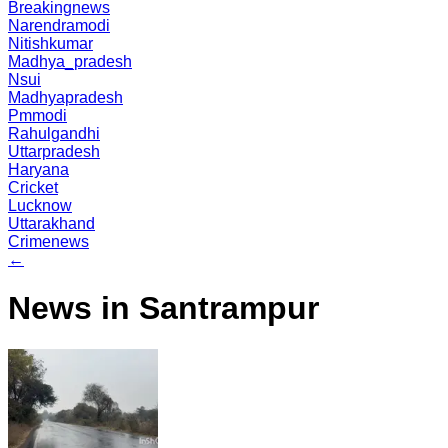
Breakingnews
Narendramodi
Nitishkumar
Madhya_pradesh
Nsui
Madhyapradesh
Pmmodi
Rahulgandhi
Uttarpradesh
Haryana
Cricket
Lucknow
Uttarakhand
Crimenews
←
News in Santrampur