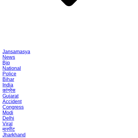
Jansamasya
News
Bjp
National
Police
Bihar
India
कांग्रेस
Gujarat
Accident
Congress
Modi
Delhi
Viral
मारपीट
Jharkhand