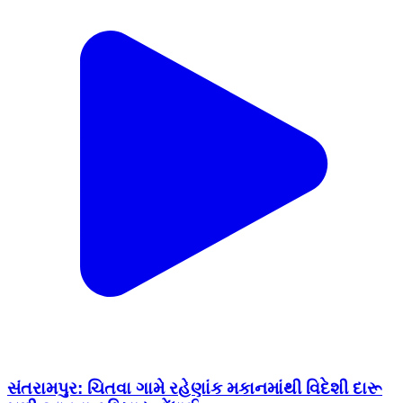
સંતરામપુર: ચિતવા ગામે રહેણાંક મકાનમાંથી વિદેશી દારૂ