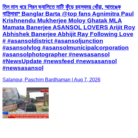
তিন মাস ধরে গ্রিন ভ্যালিতে মাটি ফুঁড়ে রহস্যময় ধোঁয়া, আতঙ্কে
বাসিন্দারা* Banglar Barta @top fans Agnimitra Paul
Krishnendu Mukherjee Moloy Ghatak MLA
Mamata Banerjee ASANSOL LOVERS Arijit Roy
Abhishek Banerjee Abhijit Ray Following Love
# #asansoldistrict #asansoljunction
#asansolvlog #asansolmunicipalcorporation
#asansolphotographer #newsasansol
#NewsUpdate #newsfeed #newsasansol
#newsasansol
Salanpur, Paschim Bardhaman | Aug 7, 2026