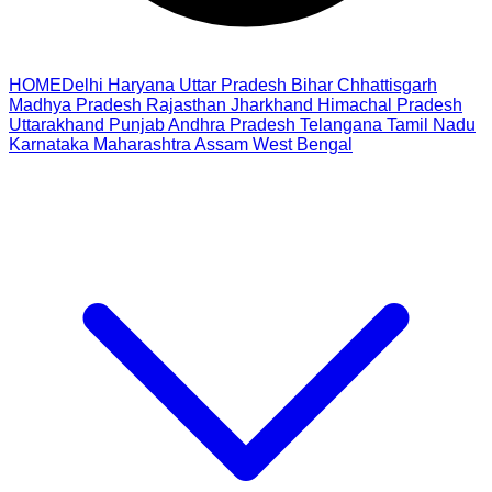
HOME
Delhi
Haryana
Uttar Pradesh
Bihar
Chhattisgarh
Madhya Pradesh
Rajasthan
Jharkhand
Himachal Pradesh
Uttarakhand
Punjab
Andhra Pradesh
Telangana
Tamil Nadu
Karnataka
Maharashtra
Assam
West Bengal