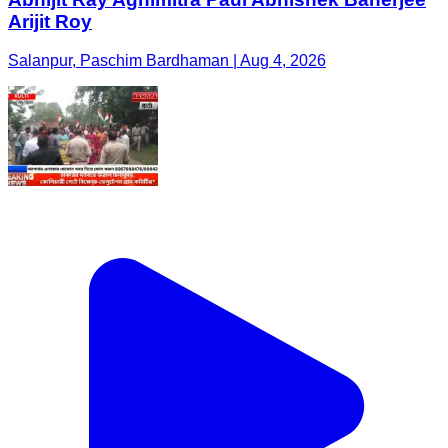
Arijit Roy
Salanpur, Paschim Bardhaman | Aug 4, 2026