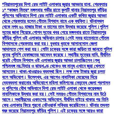
*নিয়ামতপুরের দিশা রেড লাইট এলাকায় জুয়ার আড্ডায় হানা, গ্রেফতার
১* *কাজল মিত্র* মঙ্গলবার গভীর রাতে কুলটি থানার নিয়ামতপুর ফাঁড়ির
পুলিশের অভিযানে দিশা রেড লাইট এলাকার একটি কথিত জুয়ার আড্ডা
থেকে গ্রেফতার হলেন গৌতম বিশ্বাস নামে এক ব্যক্তি। ঘটনাস্থল
থেকে নগদ ৬১ হাজার টাকা ও তাসের তাস উদ্ধার করেছে পুলিশ।পুলিশ
সূত্রে জানা গিয়েছে,গোপন সূত্রে খবর পেয়ে মঙ্গলবার রাতে নিয়ামতপুর
ফাঁড়ির পুলিশ ওই এলাকায় অভিযান চালায়।সেই সময় হাতেনাতে গৌতম
বিশ্বাসকে গ্রেফতার করা হয়। বুধবার ধৃতকে আসানসোল জেলা
আদালতে পেশ করা হয়। গোটা চক্রের সঙ্গে কারা জড়িত তা জানতে পুলিশ
ধৃতের পুলিশি হেফাজতের আবেদন করেছে। স্থানীয় সূত্রের দাবি, দীর্ঘদিন
ধরেই গৌতম বিশ্বাস ওই এলাকায় জুয়ার আড্ডা চালাচ্ছিলেন।শুধু
পশ্চিমবঙ্গ নয়,বিহার ও ঝাড়খণ্ড থেকেও বহু মানুষ এখানে জুয়া খেলতে
আসতেন। থাকা-খাওয়ারও ব্যবস্থা ছিল। লক্ষ লক্ষ টাকার জুয়া চলত
বলে অভিযোগ। উল্লেখ্য, এর আগেও নাবালিকা মেয়েদের দিয়ে
দেহব্যবসা করানোর অভিযোগে মহিলা কমিশনের নেতৃত্বে জেলা প্রশাসন
ও পুলিশের যৌথ অভিযানে দিশা রেড লাইট এলাকা থেকে কয়েকজন
নাবালিকাকে উদ্ধার করা হয়। সেই সময়ও গৌতম বিশ্বাসের নাম উঠে
আসে। স্থানীয়দের একাংশের অভিযোগ, দীর্ঘদিন বাইরে থাকার পর তিনি
ফের এলাকায় ফিরে পুরনো নেটওয়ার্ক সক্রিয় করেছিলেন। ঘটনার তদন্ত
শুরু করেছে নিয়ামতপুর ফাঁড়ির পুলিশ। এই চক্রের সঙ্গে আরও কারা