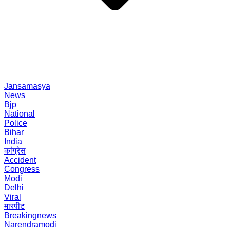
Jansamasya
News
Bjp
National
Police
Bihar
India
कांग्रेस
Accident
Congress
Modi
Delhi
Viral
मारपीट
Breakingnews
Narendramodi