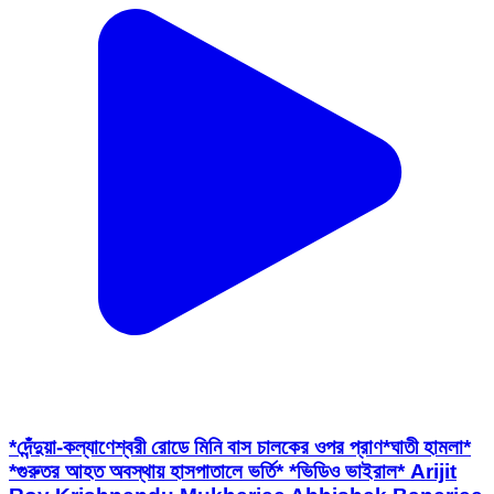
*দেঁন্দুয়া-কল্যাণেশ্বরী রোডে মিনি বাস চালকের ওপর প্রাণ*ঘাতী হামলা*
*গুরুতর আহত অবস্থায় হাসপাতালে ভর্তি* *ভিডিও ভাইরাল* Arijit