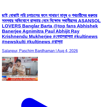
ছাই বোঝাই লরি চলাচলের ফলে সাধারণ মানুষ ও পথচারীদের গুরুতর
সমস্যার অভিযোগে রাস্তায় নেমে বিক্ষোভ স্থানীয়দের ASANSOL
LOVERS Banglar Barta @top fans Abhishek
Banerjee Agnimitra Paul Abhijit Ray
Krishnendu Mukherjee #বেহালরাস্তা #kultinews
#newskulti #kultinews #রাস্তা
Salanpur, Paschim Bardhaman | Aug 4, 2026