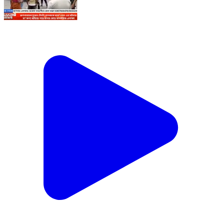
*রূপনারায়নপুরে এক টোটো-চালক কে মার**ধর করার ঘটনায় চা**ঞ্চল্য
রূপনারায়ণপুর ডাবর মোড় এলাকা *রূপনারায়নপুর, 4 আগস্ট:* রুট ও
যাত্রী তোলা নিয়ে বিবাদের জেরে সোমবার সকালে রূপনারায়নপুর ডাবর