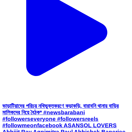
ভাড়াটিয়াদের পরিচয় নথিভুক্তকরণে কড়াকড়ি, বারাবনি থানায় বাড়ির
মালিকদের নিয়ে বৈঠক* #newsbarabani
#followerseveryone #followersreels
#followmeonfacebook ASANSOL LOVERS
Abhijit Ray Agnimitra Paul Abhishek Banerjee