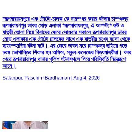
মোড় এলাকায় এক টোটো চালকের সাথে এক যাত্রীর মধ্যে বচসা থেকে
হাতা**হাতির ঘটনা ঘটে। এর জেরে ডাবল মরে চা**ঞ্চল্য ছড়িয়ে পড়ে
চরম ভোগান্তির শিকার হন অফিস, স্কুল-কলেজের নিত্যযাত্রীরা। খবর
পেয়ে রূপনারায়নপুর থানার পুলিশ ঘটনাস্থলে গিয়ে পরিস্থিতি নিয়ন্ত্রণে
আনে।
Salanpur, Paschim Bardhaman | Aug 4, 2026