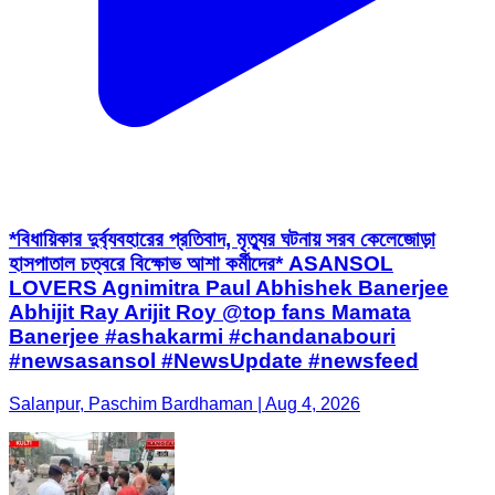
*বিধায়িকার দুর্ব্যবহারের প্রতিবাদ, মৃত্যুর ঘটনায় সরব কেলেজোড়া
হাসপাতাল চত্বরে বিক্ষোভ আশা কর্মীদের* ASANSOL
LOVERS Agnimitra Paul Abhishek Banerjee
Abhijit Ray Arijit Roy @top fans Mamata
Banerjee #ashakarmi #chandanabouri
#newsasansol #NewsUpdate #newsfeed
Salanpur, Paschim Bardhaman | Aug 4, 2026