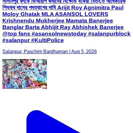
সালানপুর ব্লকে ভিআরপি কর্মীদের বিক্ষোভ বকেয়া বেতন,ও আধিকারিক
শিবনাথ দাসের পদত্যাগের দাবি Arijit Roy Agnimitra Paul
Moloy Ghatak MLA ASANSOL LOVERS
Krishnendu Mukherjee Mamata Banerjee
Banglar Barta Abhijit Ray Abhishek Banerjee
@top fans #asansolnewstoday #salanpurblock
#salanpur #KultiPolice
Salanpur, Paschim Bardhaman | Aug 5, 2026