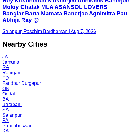
Roy Krishnendu Mukherjee Abhishek Banerjee
Moloy Ghatak MLA ASANSOL LOVERS
Banglar Barta Mamata Banerjee Agnimitra Paul
Abhijit Ray @
Salanpur, Paschim Bardhaman | Aug 7, 2026
Nearby Cities
JA
Jamuria
RA
Raniganj
FD
Faridpur Durgapur
ON
Ondal
BA
Barabani
SA
Salanpur
PA
Pandabeswar
KA