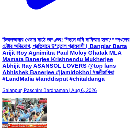
চিতালডাঙ্গার খেলার মাঠে তা*ণ্ডব! পিছনে জমি মাফিয়ার হাত?* *দখলের
চেষ্টার অভিযোগ, প্রতিবাদে উ*ত্তাল গ্রামবাসী। Banglar Barta
Arijit Roy Agnimitra Paul Moloy Ghatak MLA
Mamata Banerjee Krishnendu Mukherjee
Abhijit Ray ASANSOL LOVERS @top fans
Abhishek Banerjee #jjamidokhol #জমীমাফিয়া
#LandMafia #landdisput #chitaldanga
Salanpur, Paschim Bardhaman | Aug 6, 2026