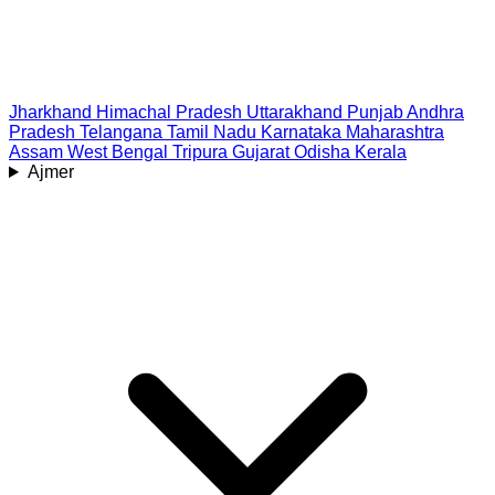
Jharkhand
Himachal Pradesh
Uttarakhand
Punjab
Andhra
Pradesh
Telangana
Tamil Nadu
Karnataka
Maharashtra
Assam
West Bengal
Tripura
Gujarat
Odisha
Kerala
Ajmer