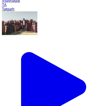
Vijaynagar
TA
Tatgarh