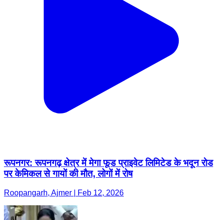
रूपनगर: रूपनगढ़ क्षेत्र में मेगा फूड प्राइवेट लिमिटेड के भदून रोड
पर केमिकल से गायों की मौत, लोगों में रोष
Roopangarh, Ajmer | Feb 12, 2026