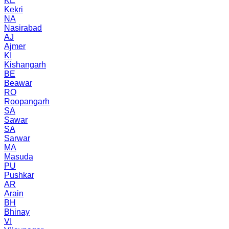
KE
Kekri
NA
Nasirabad
AJ
Ajmer
KI
Kishangarh
BE
Beawar
RO
Roopangarh
SA
Sawar
SA
Sarwar
MA
Masuda
PU
Pushkar
AR
Arain
BH
Bhinay
VI