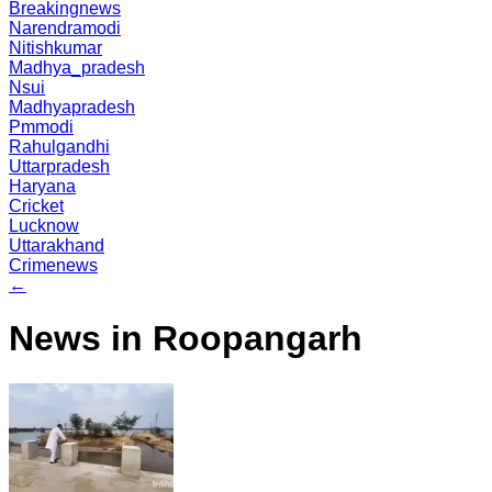
Breakingnews
Narendramodi
Nitishkumar
Madhya_pradesh
Nsui
Madhyapradesh
Pmmodi
Rahulgandhi
Uttarpradesh
Haryana
Cricket
Lucknow
Uttarakhand
Crimenews
←
News in Roopangarh