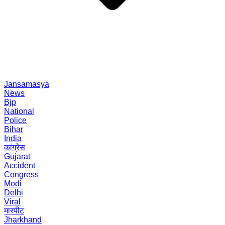
Jansamasya
News
Bjp
National
Police
Bihar
India
कांग्रेस
Gujarat
Accident
Congress
Modi
Delhi
Viral
मारपीट
Jharkhand