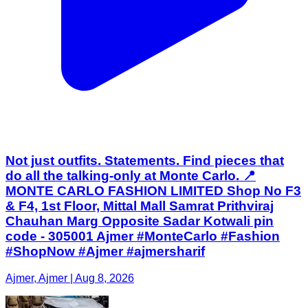
Not just outfits. Statements. Find pieces that
do all the talking-only at Monte Carlo. 📍
MONTE CARLO FASHION LIMITED Shop No F3
& F4, 1st Floor, Mittal Mall Samrat Prithviraj
Chauhan Marg Opposite Sadar Kotwali pin
code - 305001 Ajmer #MonteCarlo #Fashion
#ShopNow #Ajmer #ajmersharif
Ajmer, Ajmer | Aug 8, 2026