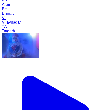
AR
Arain
BH
Bhinay
VI
Vijaynagar
TA
Tatgarh