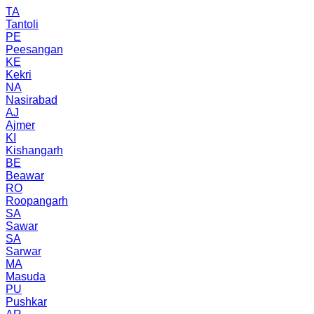
TA
Tantoli
PE
Peesangan
KE
Kekri
NA
Nasirabad
AJ
Ajmer
KI
Kishangarh
BE
Beawar
RO
Roopangarh
SA
Sawar
SA
Sarwar
MA
Masuda
PU
Pushkar