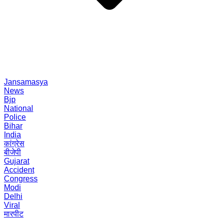
Jansamasya
News
Bjp
National
Police
Bihar
India
कांग्रेस
बीजेपी
Gujarat
Accident
Congress
Modi
Delhi
Viral
मारपीट