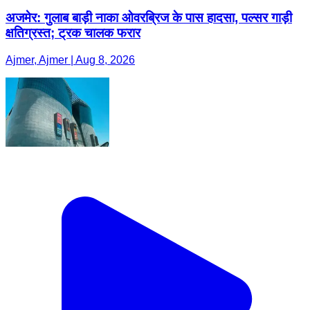
अजमेर: गुलाब बाड़ी नाका ओवरब्रिज के पास हादसा, पल्सर गाड़ी
क्षतिग्रस्त; ट्रक चालक फरार
Ajmer, Ajmer | Aug 8, 2026