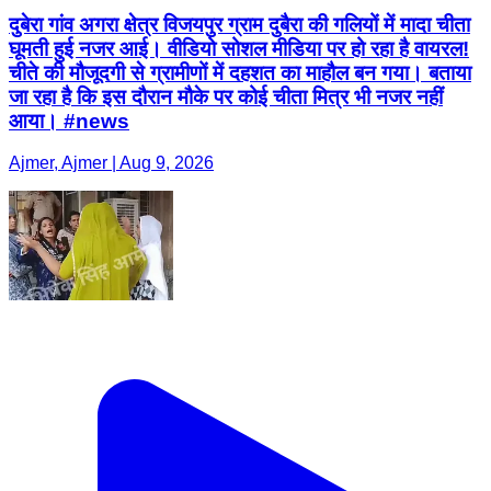
दुबेरा गांव अगरा क्षेत्र विजयपुर ग्राम दुबैरा की गलियों में मादा चीता
घूमती हुई नजर आई। वीडियो सोशल मीडिया पर हो रहा है वायरल!
चीते की मौजूदगी से ग्रामीणों में दहशत का माहौल बन गया। बताया
जा रहा है कि इस दौरान मौके पर कोई चीता मित्र भी नजर नहीं
आया। #news
Ajmer, Ajmer | Aug 9, 2026