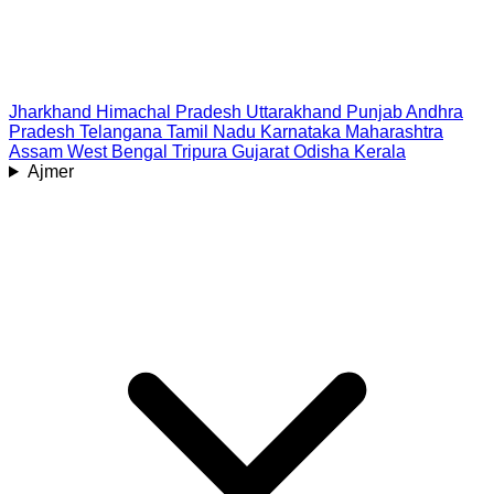
Jharkhand
Himachal Pradesh
Uttarakhand
Punjab
Andhra
Pradesh
Telangana
Tamil Nadu
Karnataka
Maharashtra
Assam
West Bengal
Tripura
Gujarat
Odisha
Kerala
Ajmer