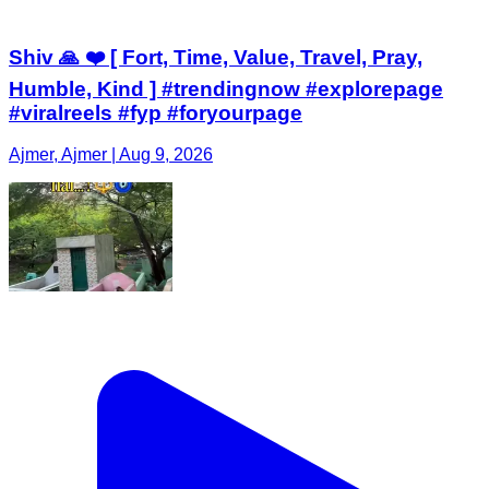
Shiv 🙏 ❤️ [ Fort, Time, Value, Travel, Pray,
Humble, Kind ] #trendingnow #explorepage
#viralreels #fyp #foryourpage
Ajmer, Ajmer | Aug 9, 2026