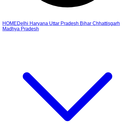
HOME
Delhi
Haryana
Uttar Pradesh
Bihar
Chhattisgarh
Madhya Pradesh