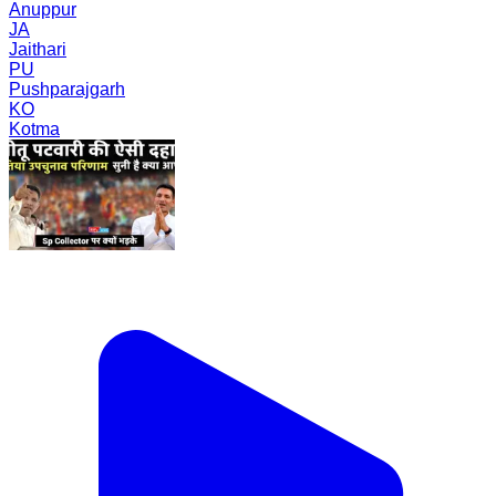
Anuppur
JA
Jaithari
PU
Pushparajgarh
KO
Kotma