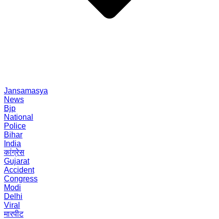
Jansamasya
News
Bjp
National
Police
Bihar
India
कांग्रेस
Gujarat
Accident
Congress
Modi
Delhi
Viral
मारपीट