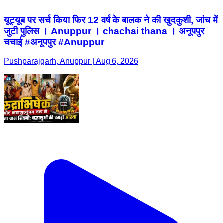
यूट्यूब पर सर्च किया फिर 12 वर्ष के बालक ने की खुदकुशी, जांच में
जुटी पुलिस । Anuppur । chachai thana । अनूपपुर
चचाई #अनूपपुर #Anuppur
Pushparajgarh, Anuppur | Aug 6, 2026