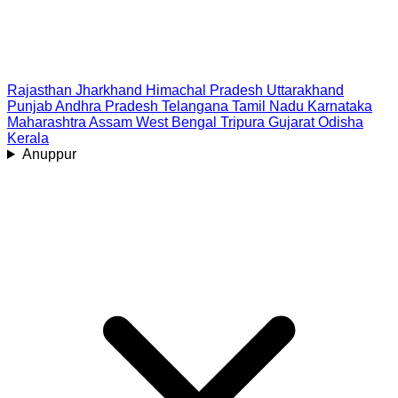
Rajasthan
Jharkhand
Himachal Pradesh
Uttarakhand
Punjab
Andhra Pradesh
Telangana
Tamil Nadu
Karnataka
Maharashtra
Assam
West Bengal
Tripura
Gujarat
Odisha
Kerala
Anuppur