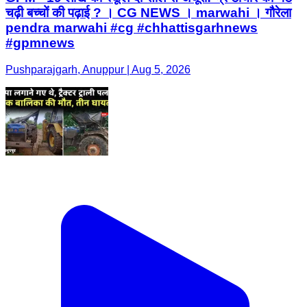
चढ़ी बच्चों की पढ़ाई ? । CG NEWS । marwahi । गौरेला
pendra marwahi #cg #chhattisgarhnews
#gpmnews
Pushparajgarh, Anuppur | Aug 5, 2026