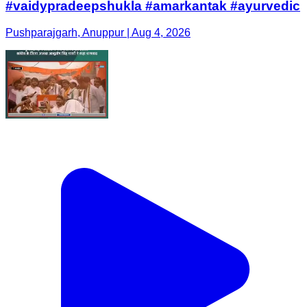
#vaidypradeepshukla #amarkantak #ayurvedic
Pushparajgarh, Anuppur | Aug 4, 2026