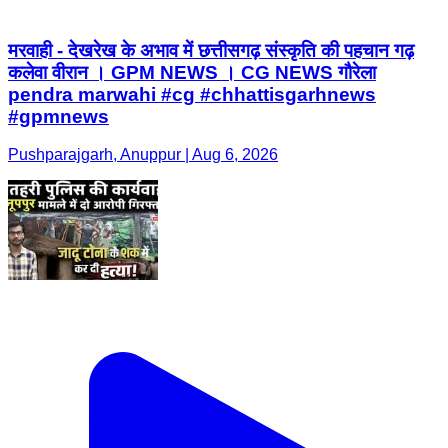
मरवाही - देखरेख के अभाव में छत्तीसगढ़ संस्कृति की पहचान गढ़
कलेवा वीरान । GPM NEWS । CG NEWS गौरेला
pendra marwahi #cg #chhattisgarhnews
#gpmnews
Pushparajgarh, Anuppur | Aug 6, 2026