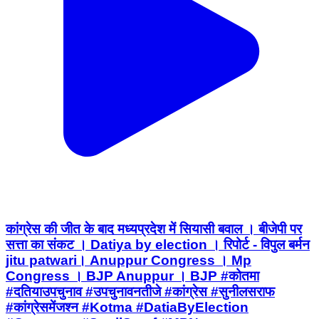
कांग्रेस की जीत के बाद मध्यप्रदेश में सियासी बवाल । बीजेपी पर
सत्ता का संकट । Datiya by election । रिपोर्ट - विपुल बर्मन
jitu patwari। Anuppur Congress । Mp
Congress । BJP Anuppur । BJP #कोतमा
#दतियाउपचुनाव #उपचुनावनतीजे #कांग्रेस #सुनीलसराफ
#कांग्रेसमेंजश्न #Kotma #DatiaByElection
#Congress #SunilSaraf #MPNews
#MadhyaPradeshNews #BSP24News
#BreakingNews #LatestNews
Pushparajgarh, Anuppur | Aug 4, 2026