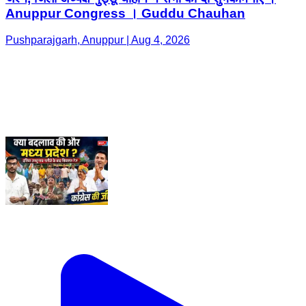
Anuppur Congress । Guddu Chauhan
Pushparajgarh, Anuppur | Aug 4, 2026