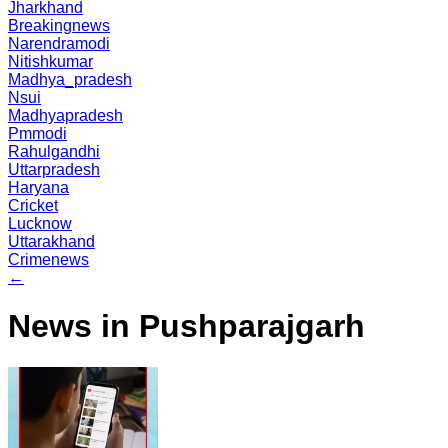
Jharkhand
Breakingnews
Narendramodi
Nitishkumar
Madhya_pradesh
Nsui
Madhyapradesh
Pmmodi
Rahulgandhi
Uttarpradesh
Haryana
Cricket
Lucknow
Uttarakhand
Crimenews
←
News in Pushparajgarh