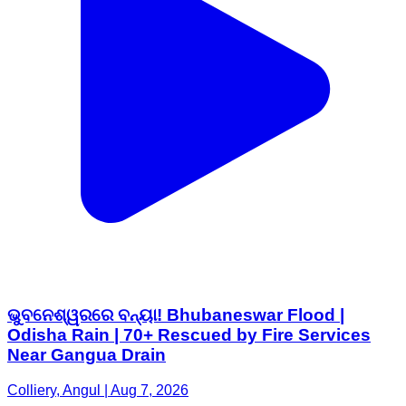
ଭୁବନେଶ୍ୱରରେ ବନ୍ୟା! Bhubaneswar Flood |
Odisha Rain | 70+ Rescued by Fire Services
Near Gangua Drain
Colliery, Angul | Aug 7, 2026