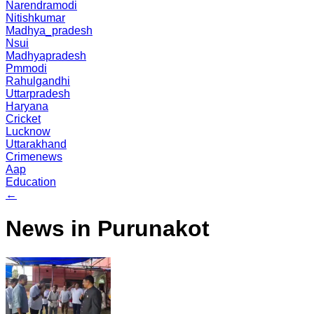
Narendramodi
Nitishkumar
Madhya_pradesh
Nsui
Madhyapradesh
Pmmodi
Rahulgandhi
Uttarpradesh
Haryana
Cricket
Lucknow
Uttarakhand
Crimenews
Aap
Education
←
News in Purunakot