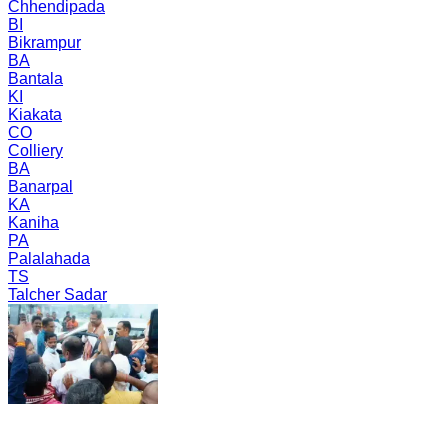
Chhendipada
BI
Bikrampur
BA
Bantala
KI
Kiakata
CO
Colliery
BA
Banarpal
KA
Kaniha
PA
Palalahada
TS
Talcher Sadar