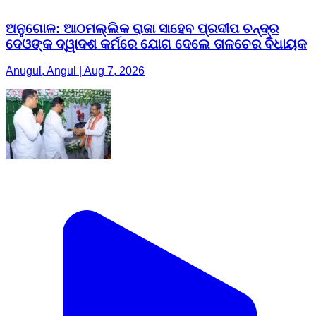
ଅନୁଗୋଳ: ଆଠମଲ୍ଲିକ ରାଜା ସାହେବ ପ୍ରଦୀପ ଚନ୍ଦ୍ର
ଦେଓଙ୍କ ଦ୍ୱାଦଶ କର୍ମରେ ଯୋଗ ଦେଲେ ତାଳଚେର ବିଧାୟକ
Anugul, Angul | Aug 7, 2026