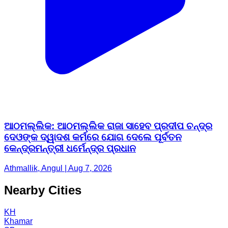
ଆଠମଲ୍ଲିକ: ଆଠମଲ୍ଲିକ ରାଜା ସାହେବ ପ୍ରଦୀପ ଚନ୍ଦ୍ର
ଦେଓଙ୍କ ଦ୍ୱାଦଶ କର୍ମରେ ଯୋଗ ଦେଲେ ପୂର୍ବତନ
କେନ୍ଦ୍ରମନ୍ତ୍ରୀ ଧର୍ମେନ୍ଦ୍ର ପ୍ରଧାନ
Athmallik, Angul | Aug 7, 2026
Nearby Cities
KH
Khamar