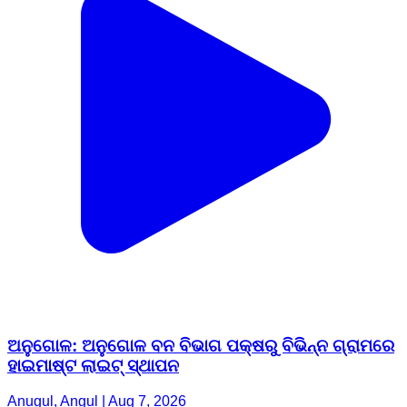
ଅନୁଗୋଳ: ଅନୁଗୋଳ ବନ ବିଭାଗ ପକ୍ଷରୁ ବିଭିନ୍ନ ଗ୍ରାମରେ
ହାଇମାଷ୍ଟ ଲାଇଟ୍ ସ୍ଥାପନ
Anugul, Angul | Aug 7, 2026