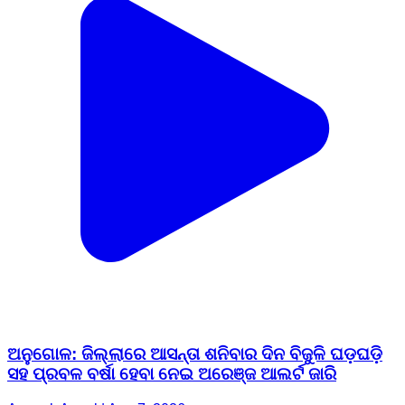
ଅନୁଗୋଳ: ଜିଲ୍ଲାରେ ଆସନ୍ତା ଶନିବାର ଦିନ ବିଜୁଳି ଘଡ଼ଘଡ଼ି
ସହ ପ୍ରବଳ ବର୍ଷା ହେବା ନେଇ ଅରେଞ୍ଜ ଆଲର୍ଟ ଜାରି