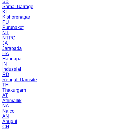
SB
Samal Barrage
KI
Kishorenagar
PU
Purunakot
NT
NTPC
JA
Jarapada
HA
Handapa
IN
Industrial
RD
Rengali Damsite
TH
Thakurgarh
AT
Athmallik
NA
Nalco
AN
Anugul
CH