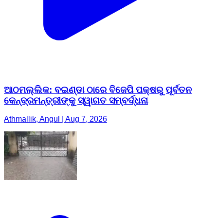
ଆଠମଲ୍ଲିକ: ବଇଣ୍ଡା ଠାରେ ବିଜେପି ପକ୍ଷରୁ ପୂର୍ବତନ
କେନ୍ଦ୍ରମନ୍ତ୍ରୀଙ୍କୁ ସ୍ୱାଗତ ସମ୍ବର୍ଦ୍ଧନା
Athmallik, Angul | Aug 7, 2026