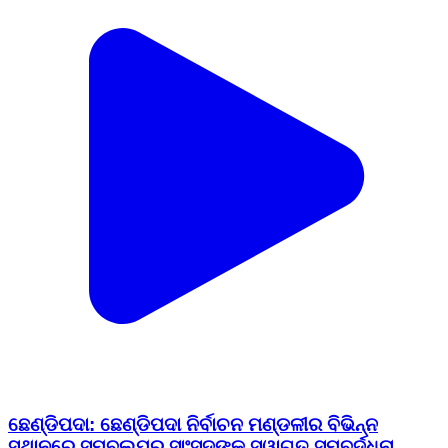
ଛେଣ୍ଡିପଦା: ଛେଣ୍ଡିପଦା ନିର୍ବାଚନ ମଣ୍ଡଳୀର ବିଭିନ୍ନ
ସ୍ଥାନରେ ସମ୍ବଲପୁର ସାଂସଦଙ୍କୁ ସ୍ୱାଗତ ସମ୍ବର୍ଦ୍ଧନା