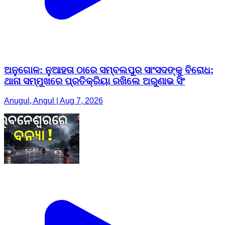
ଅନୁଗୋଳ: ନୁଆହତା ଠାରେ ସମ୍ବଲପୁର ସାଂସଦଙ୍କୁ ବିରୋଧ;
ଥାନା ସମ୍ମୁଖରେ ପ୍ରତିକ୍ରିୟା ରଖିଲେ ଅରୁଣାଭ ସିଂ
Anugul, Angul | Aug 7, 2026