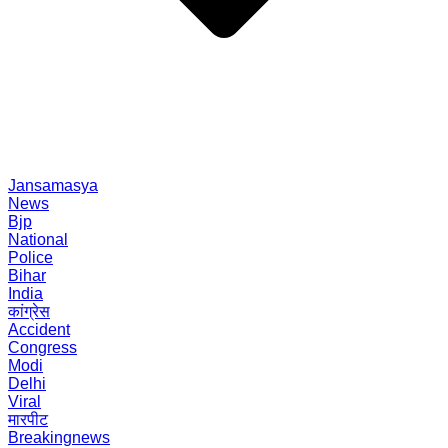
Jansamasya
News
Bjp
National
Police
Bihar
India
कांग्रेस
Accident
Congress
Modi
Delhi
Viral
मारपीट
Breakingnews