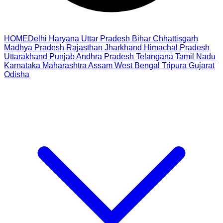
HOME
Delhi
Haryana
Uttar Pradesh
Bihar
Chhattisgarh
Madhya Pradesh
Rajasthan
Jharkhand
Himachal Pradesh
Uttarakhand
Punjab
Andhra Pradesh
Telangana
Tamil Nadu
Karnataka
Maharashtra
Assam
West Bengal
Tripura
Gujarat
Odisha