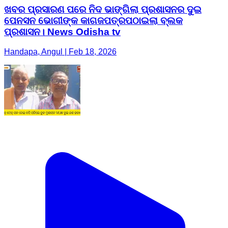
ଖବର ପ୍ରସାରଣ ପରେ ନିଦ ଭାଙ୍ଗିଲା ପ୍ରଶାସନର ଦୁଇ
ପେନସନ ଭୋଗୀଙ୍କ କାଗଜପତ୍ରପଠାଇଲା ବ୍ଲକ
ପ୍ରଶାସନ। News Odisha tv
Handapa, Angul | Feb 18, 2026