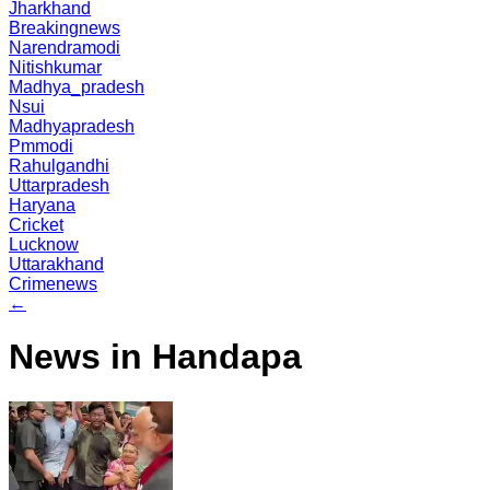
Jharkhand
Breakingnews
Narendramodi
Nitishkumar
Madhya_pradesh
Nsui
Madhyapradesh
Pmmodi
Rahulgandhi
Uttarpradesh
Haryana
Cricket
Lucknow
Uttarakhand
Crimenews
←
News in Handapa