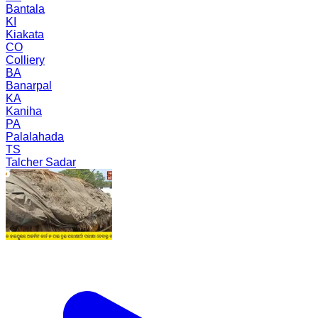
Bantala
KI
Kiakata
CO
Colliery
BA
Banarpal
KA
Kaniha
PA
Palalahada
TS
Talcher Sadar