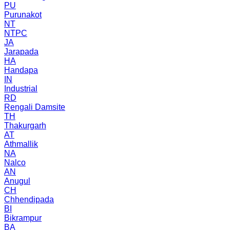
PU
Purunakot
NT
NTPC
JA
Jarapada
HA
Handapa
IN
Industrial
RD
Rengali Damsite
TH
Thakurgarh
AT
Athmallik
NA
Nalco
AN
Anugul
CH
Chhendipada
BI
Bikrampur
BA