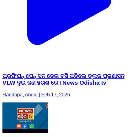
ପ୍ରଫିଯନ୍ ପେନ୍ ସନ ଦେଇ ବସି ପଡିଲେ ବ୍ଲକ ପ୍ରଶାସନ
VLW ଦୁଇ ଜଣ ହତାଶ ରେ। News Odisha tv
Handapa, Angul | Feb 17, 2026