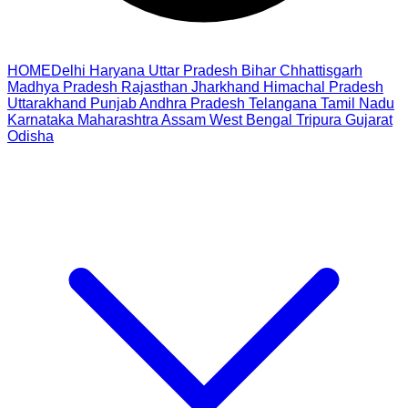
HOME
Delhi
Haryana
Uttar Pradesh
Bihar
Chhattisgarh
Madhya Pradesh
Rajasthan
Jharkhand
Himachal Pradesh
Uttarakhand
Punjab
Andhra Pradesh
Telangana
Tamil Nadu
Karnataka
Maharashtra
Assam
West Bengal
Tripura
Gujarat
Odisha