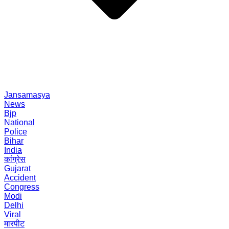
Jansamasya
News
Bjp
National
Police
Bihar
India
कांग्रेस
Gujarat
Accident
Congress
Modi
Delhi
Viral
मारपीट