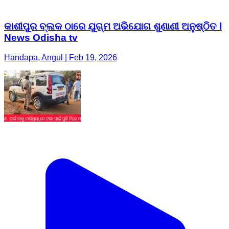
କାଶୀପୁର ବ୍ଲକ ଠାରେ ଯୁଗ୍ମ ଅଭିଯୋଗ ଶୁଣାଣୀ ଅନୁଷ୍ଠିତ l
News Odisha tv
Handapa, Angul | Feb 19, 2026