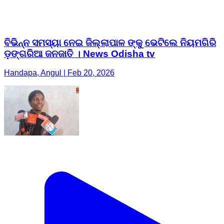
ବିଭିନ୍ନ ସମସ୍ୟା ନେଇ ଜିଲ୍ଲାପାଳ ଙ୍କୁ ଭେଟିଲେ ନିୟମଗିରି
ଡ଼ଙ୍ଗରିଆ ଜନଜାତି । News Odisha tv
Handapa, Angul | Feb 20, 2026