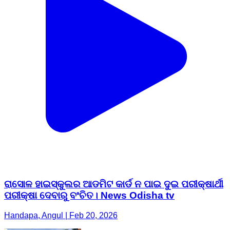
ରାସୋଳ ହାଇସ୍କୁଲର ଆଡମିଟ କାର୍ଡ ନ ପାଇ ଦୁଇ ପରୀକ୍ଷାର୍ଥୀ
ପରୀକ୍ଷା ଦେବାରୁ ବଂଚିତ। News Odisha tv
Handapa, Angul | Feb 20, 2026