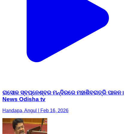
ରାସୋଳ ସ୍ବପ୍ନେଶ୍ବର ମନ୍ଦିରରେ ମହାଶିବରାତ୍ରି ପାଳନ।
News Odisha tv
Handapa, Angul | Feb 16, 2026