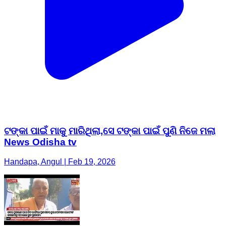
ଟଙ୍କା ପାଇଁ ମାକୁ ମାରିଥିଲା,ସେ ଟଙ୍କା ପାଇଁ ପୁଣି ନିଜେ ମଲା
News Odisha tv
Handapa, Angul | Feb 19, 2026