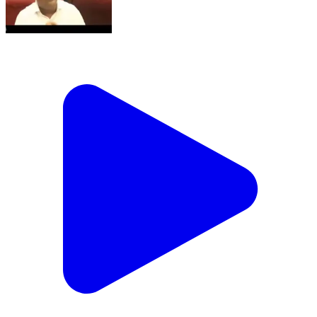
ରାଗିକି କାଗଜ ଫପାଡିଲେ ବାପି ରାୟ ଏକଦମ ମୁହଁ ବନ୍ଦ
କରିଦେଲେ ବ୍ୟୋମକେଶ। News Odisha tv