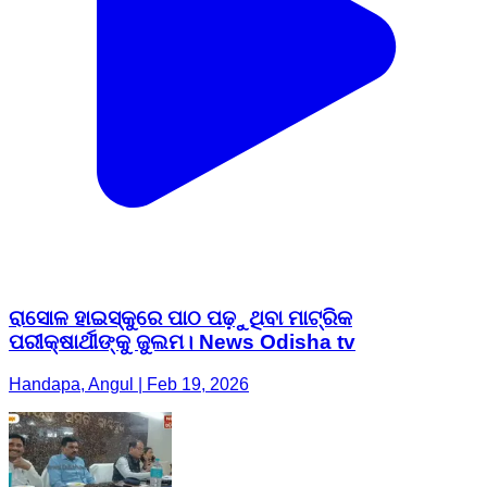
ରାସୋଳ ହାଇସ୍କୁରେ ପାଠ ପଢ଼ୁଥିବା ମାଟ୍ରିକ
ପରୀକ୍ଷାର୍ଥୀଙ୍କୁ ଜୁଲମ। News Odisha tv
Handapa, Angul | Feb 19, 2026