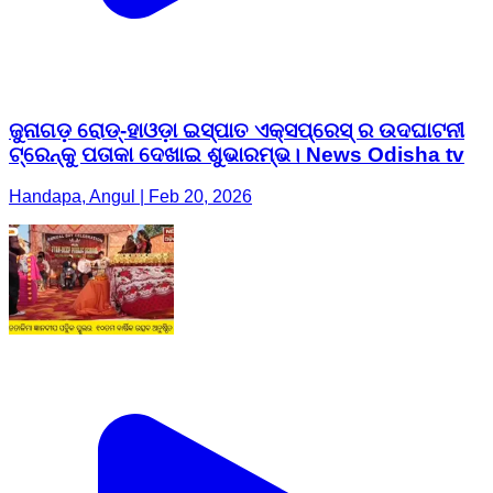
ଜୁନାଗଡ଼ ରୋଡ୍-ହାଓଡ଼ା ଇସ୍ପାତ ଏକ୍ସପ୍ରେସ୍ ର ଉଦଘାଟନୀ
ଟ୍ରେନ୍କୁ ପତାକା ଦେଖାଇ ଶୁଭାରମ୍ଭ। News Odisha tv
Handapa, Angul | Feb 20, 2026