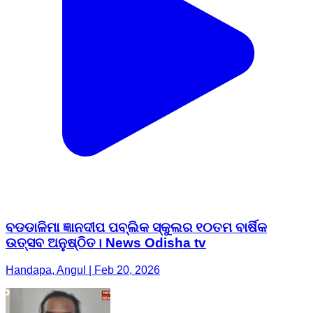
ବଡଡାଳିମା ଜ୍ଞାନଦୀପ ପବ୍ଲିକ ସ୍କୁଲର ୧୦ତମ ବାର୍ଷିକ
ଉତ୍ସବ ଅନୁଷ୍ଠିତ। News Odisha tv
Handapa, Angul | Feb 20, 2026