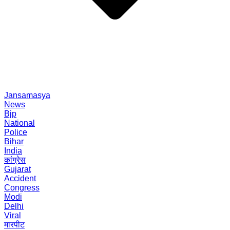
Jansamasya
News
Bjp
National
Police
Bihar
India
कांग्रेस
Gujarat
Accident
Congress
Modi
Delhi
Viral
मारपीट