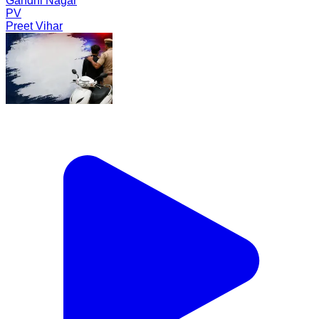
Gandhi Nagar
PV
Preet Vihar