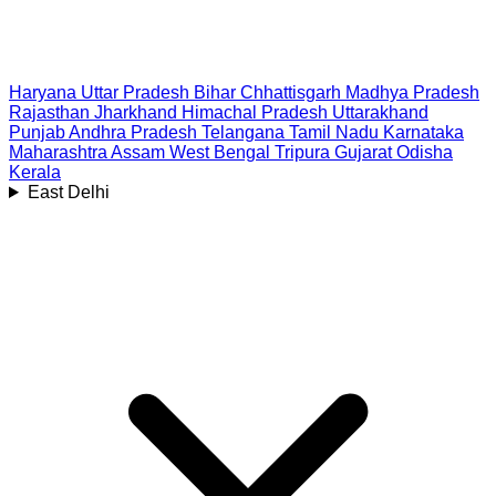
Haryana
Uttar Pradesh
Bihar
Chhattisgarh
Madhya Pradesh
Rajasthan
Jharkhand
Himachal Pradesh
Uttarakhand
Punjab
Andhra Pradesh
Telangana
Tamil Nadu
Karnataka
Maharashtra
Assam
West Bengal
Tripura
Gujarat
Odisha
Kerala
East Delhi