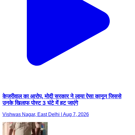
केजरीवाल का आरोप, मोदी सरकार ने लाया ऐसा कानून जिससे
उनके खिलाफ पोस्ट 3 घंटे में हट जाएंगे
Vishwas Nagar, East Delhi | Aug 7, 2026