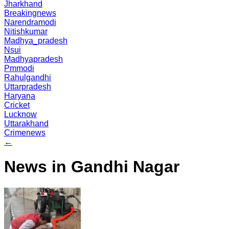
Jharkhand
Breakingnews
Narendramodi
Nitishkumar
Madhya_pradesh
Nsui
Madhyapradesh
Pmmodi
Rahulgandhi
Uttarpradesh
Haryana
Cricket
Lucknow
Uttarakhand
Crimenews
←
News in Gandhi Nagar