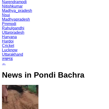
Narendramodi
Nitishkumar
Madhya_pradesh
Nsui
Madhyapradesh
Pmmodi
Rahulgandhi
Uttarpradesh
Haryana
Hardoi
Cricket
Lucknow
Uttarakhand
लखनऊ
←
News in Pondi Bachra