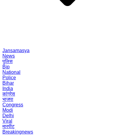
Jansamasya
News
पुलिस
Bjp
National
Police
Bihar
India
कांग्रेस
भाजपा
Congress
Modi
Delhi
Viral
मारपीट
Breakingnews