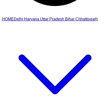
HOME
Delhi
Haryana
Uttar Pradesh
Bihar
Chhattisgarh