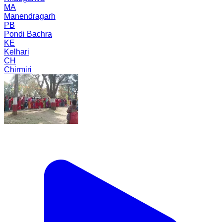
MA
Manendragarh
PB
Pondi Bachra
KE
Kelhari
CH
Chirmiri