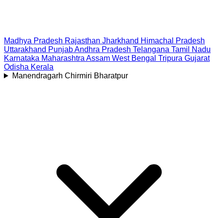
Madhya Pradesh
Rajasthan
Jharkhand
Himachal Pradesh
Uttarakhand
Punjab
Andhra Pradesh
Telangana
Tamil Nadu
Karnataka
Maharashtra
Assam
West Bengal
Tripura
Gujarat
Odisha
Kerala
Manendragarh Chirmiri Bharatpur