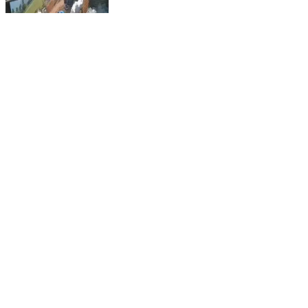
ஆண்டிப்பட்டி: ஆண்டிபட்டியில் டாஸ்மாக் மதுபான
கடையில் போதையில் பூனையை கொடூரமாக தாக்கி
கொல்லும் வீடியோ சமூக வலைதளத்தில்வெளியீடு
Andipatti, Theni | Jan 21, 2026