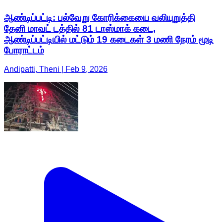
ஆண்டிப்பட்டி: பல்வேறு கோரிக்கையை வலியுறுத்தி
தேனி மாவட் டத்தில் 81 டாஸ்மாக் கடை,
ஆண்டிப்பட்டியில் மட்டும் 19 கடைகள் 3 மணி நேரம் மூடி
போராட்டம்
Andipatti, Theni | Feb 9, 2026