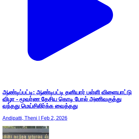
ஆண்டிப்பட்டி: ஆண்டிபட்டி தனியார் பள்ளி விளையாட்டு
விழா - மூவர்ண தேசிய கொடி போல் அணிவகுத்து
வந்தது மெய்சிலிர்க்க வைத்தது
Andipatti, Theni | Feb 2, 2026