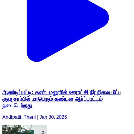
ஆண்டிப்பட்டி: கண்டமனூரில் ஊராட்சி நீர் நிலை மீட்பு
குழு சார்பில் மாபெரும் கண்டன ஆர்ப்பாட்டம்
நடைபெற்றது
Andipatti, Theni | Jan 30, 2026