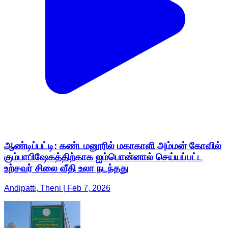
ஆண்டிப்பட்டி: கண்டமனூரில் மகாகாளி அம்மன் கோவில்
கும்பாபிஷேகத்திற்காக ஐம்பொன்னால் செய்யப்பட்ட
உற்சவர் சிலை வீதி உலா நடந்தது
Andipatti, Theni | Feb 7, 2026