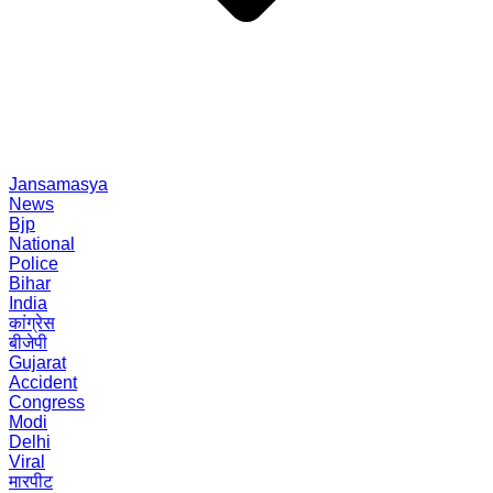
Jansamasya
News
Bjp
National
Police
Bihar
India
कांग्रेस
बीजेपी
Gujarat
Accident
Congress
Modi
Delhi
Viral
मारपीट