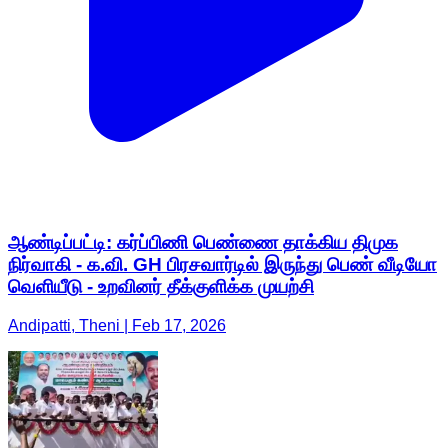
ஆண்டிப்பட்டி: கர்ப்பிணி பெண்ணை தாக்கிய திமுக
நிர்வாகி - க.வி. GH பிரசவார்டில் இருந்து பெண் வீடியோ
வெளியீடு - உறவினர் தீக்குளிக்க முயற்சி
Andipatti, Theni | Feb 17, 2026