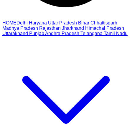
HOME
Delhi
Haryana
Uttar Pradesh
Bihar
Chhattisgarh
Madhya Pradesh
Rajasthan
Jharkhand
Himachal Pradesh
Uttarakhand
Punjab
Andhra Pradesh
Telangana
Tamil Nadu