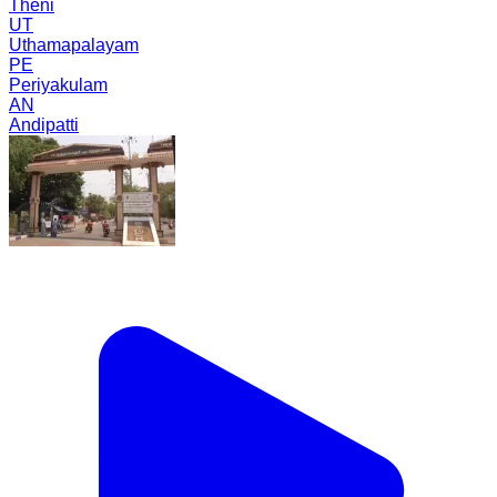
Theni
UT
Uthamapalayam
PE
Periyakulam
AN
Andipatti