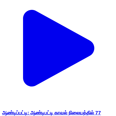
ஆண்டிப்பட்டி: ஆண்டிபட்டி காவல் நிலையத்தில் 77
ஆவது குடியரசு தின விழா கொடியேற்றி பொது
மக்களுக்கு இனிப்பு வழங்கினர்
Andipatti, Theni | Jan 26, 2026