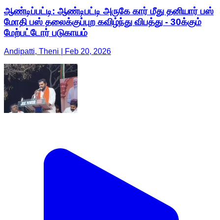
ஆண்டிப்பட்டி: ஆண்டிபட்டி அருகே கார் மீது தனியார் பஸ்
மோதி பஸ் தலைக்குப்புற கவிழ்ந்து விபத்து - 30க்கும்
மேற்பட்டோர் படுகாயம்
Andipatti, Theni | Feb 20, 2026