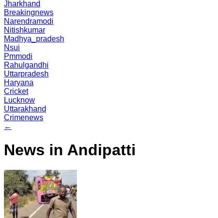
Jharkhand
Breakingnews
Narendramodi
Nitishkumar
Madhya_pradesh
Nsui
Pmmodi
Rahulgandhi
Uttarpradesh
Haryana
Cricket
Lucknow
Uttarakhand
Crimenews
←
News in Andipatti