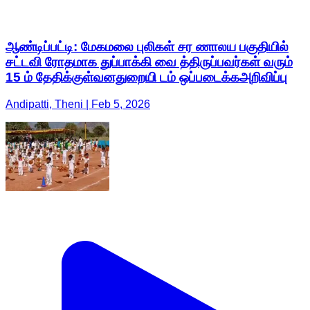
ஆண்டிப்பட்டி: மேகமலை புலிகள் சர ணாலய பகுதியில்
சட்டவி ரோதமாக துப்பாக்கி வை த்திருப்பவர்கள் வரும்
15 ம் தேதிக்குள்வனதுறையி டம் ஒப்படைக்கஅறிவிப்பு
Andipatti, Theni | Feb 5, 2026