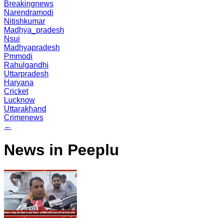
Breakingnews
Narendramodi
Nitishkumar
Madhya_pradesh
Nsui
Madhyapradesh
Pmmodi
Rahulgandhi
Uttarpradesh
Haryana
Cricket
Lucknow
Uttarakhand
Crimenews
←
News in Peeplu