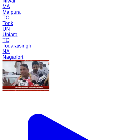
Niwai
MA
Malpura
TO
Tonk
UN
Uniara
TO
Todaraisingh
NA
Nagarfort