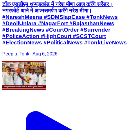
टोंक एसडीएम थप्पड़कांड में नरेश मीणा आज करेंगे सरेंडर।
नगरफोर्ट थाने में आत्मसमर्पण करेंगे नरेश मीणा।
#NareshMeena #SDMSlapCase #TonkNews
#DeoliUniara #NagarFort #RajasthanNews
#BreakingNews #CourtOrder #Surrender
#PoliceAction #HighCourt #SCSTCourt
#ElectionNews #PoliticalNews #TonkLiveNews
Peeplu, Tonk | Aug 6, 2026