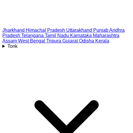
Jharkhand
Himachal Pradesh
Uttarakhand
Punjab
Andhra
Pradesh
Telangana
Tamil Nadu
Karnataka
Maharashtra
Assam
West Bengal
Tripura
Gujarat
Odisha
Kerala
Tonk