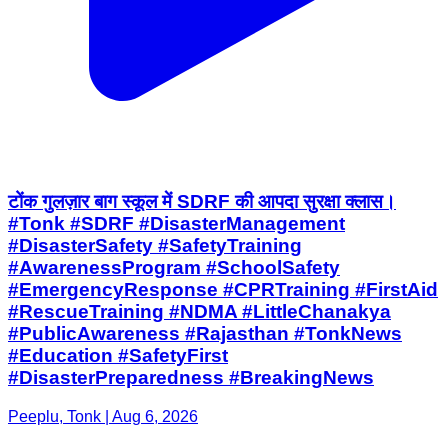
टोंक गुलज़ार बाग स्कूल में SDRF की आपदा सुरक्षा क्लास।
#Tonk #SDRF #DisasterManagement
#DisasterSafety #SafetyTraining
#AwarenessProgram #SchoolSafety
#EmergencyResponse #CPRTraining #FirstAid
#RescueTraining #NDMA #LittleChanakya
#PublicAwareness #Rajasthan #TonkNews
#Education #SafetyFirst
#DisasterPreparedness #BreakingNews
Peeplu, Tonk | Aug 6, 2026