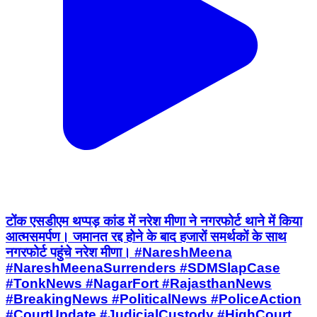
टोंक एसडीएम थप्पड़ कांड में नरेश मीणा ने नगरफोर्ट थाने में किया
आत्मसमर्पण। जमानत रद्द होने के बाद हजारों समर्थकों के साथ
नगरफोर्ट पहुंचे नरेश मीणा। #NareshMeena
#NareshMeenaSurrenders #SDMSlapCase
#TonkNews #NagarFort #RajasthanNews
#BreakingNews #PoliticalNews #PoliceAction
#CourtUpdate #JudicialCustody #HighCourt