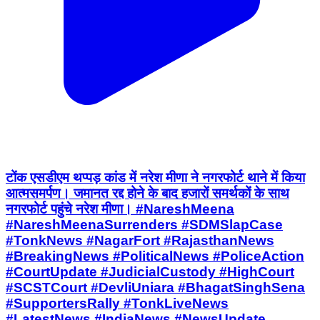
टोंक एसडीएम थप्पड़ कांड में नरेश मीणा ने नगरफोर्ट थाने में किया
आत्मसमर्पण। जमानत रद्द होने के बाद हजारों समर्थकों के साथ
नगरफोर्ट पहुंचे नरेश मीणा। #NareshMeena
#NareshMeenaSurrenders #SDMSlapCase
#TonkNews #NagarFort #RajasthanNews
#BreakingNews #PoliticalNews #PoliceAction
#CourtUpdate #JudicialCustody #HighCourt
#SCSTCourt #DevliUniara #BhagatSinghSena
#SupportersRally #TonkLiveNews
#LatestNews #IndiaNews #NewsUpdate