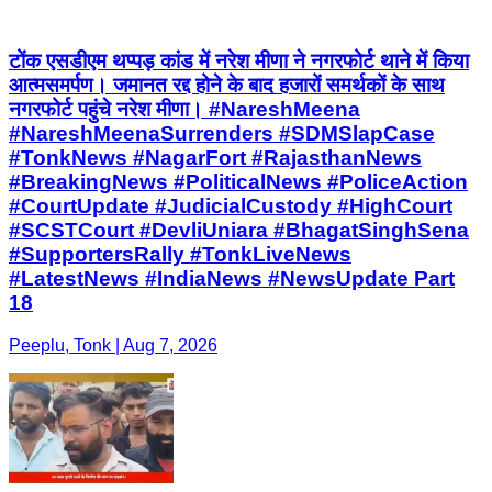
टोंक एसडीएम थप्पड़ कांड में नरेश मीणा ने नगरफोर्ट थाने में किया
आत्मसमर्पण। जमानत रद्द होने के बाद हजारों समर्थकों के साथ
नगरफोर्ट पहुंचे नरेश मीणा। #NareshMeena
#NareshMeenaSurrenders #SDMSlapCase
#TonkNews #NagarFort #RajasthanNews
#BreakingNews #PoliticalNews #PoliceAction
#CourtUpdate #JudicialCustody #HighCourt
#SCSTCourt #DevliUniara #BhagatSinghSena
#SupportersRally #TonkLiveNews
#LatestNews #IndiaNews #NewsUpdate Part
18
Peeplu, Tonk | Aug 7, 2026