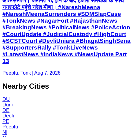
आत्मसमर्पण। जमानत रद्द होने के बाद हजारों समर्थकों के साथ
नगरफोर्ट पहुंचे नरेश मीणा। #NareshMeena
#NareshMeenaSurrenders #SDMSlapCase
#TonkNews #NagarFort #RajasthanNews
#BreakingNews #PoliticalNews #PoliceAction
#CourtUpdate #JudicialCustody #HighCourt
#SCSTCourt #DevliUniara #BhagatSinghSena
#SupportersRally #TonkLiveNews
#LatestNews #IndiaNews #NewsUpdate Part
13
Peeplu, Tonk | Aug 7, 2026
Nearby Cities
DU
Duni
DE
Deoli
PE
Peeplu
NI