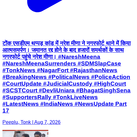
टोंक एसडीएम थप्पड़ कांड में नरेश मीणा ने नगरफोर्ट थाने में किया
आत्मसमर्पण। जमानत रद्द होने के बाद हजारों समर्थकों के साथ
नगरफोर्ट पहुंचे नरेश मीणा। #NareshMeena
#NareshMeenaSurrenders #SDMSlapCase
#TonkNews #NagarFort #RajasthanNews
#BreakingNews #PoliticalNews #PoliceAction
#CourtUpdate #JudicialCustody #HighCourt
#SCSTCourt #DevliUniara #BhagatSinghSena
#SupportersRally #TonkLiveNews
#LatestNews #IndiaNews #NewsUpdate Part
17
Peeplu, Tonk | Aug 7, 2026