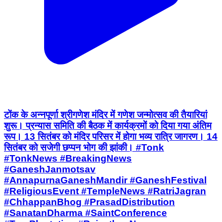
टोंक के अन्नपूर्णा श्रीगणेश मंदिर में गणेश जन्मोत्सव की तैयारियां
शुरू। प्रन्यास समिति की बैठक में कार्यक्रमों को दिया गया अंतिम
रूप। 13 सितंबर को मंदिर परिसर में होगा भव्य रात्रि जागरण। 14
सितंबर को सजेगी छप्पन भोग की झांकी। #Tonk
#TonkNews #BreakingNews
#GaneshJanmotsav
#AnnapurnaGaneshMandir #GaneshFestival
#ReligiousEvent #TempleNews #RatriJagran
#ChhappanBhog #PrasadDistribution
#SanatanDharma #SaintConference
#TreePlantation #RajasthanNews
#TonkLiveNews #LocalNews
#FestivalCelebration #HinduFestival
#GanpatiBappa
Peeplu, Tonk | Aug 6, 2026