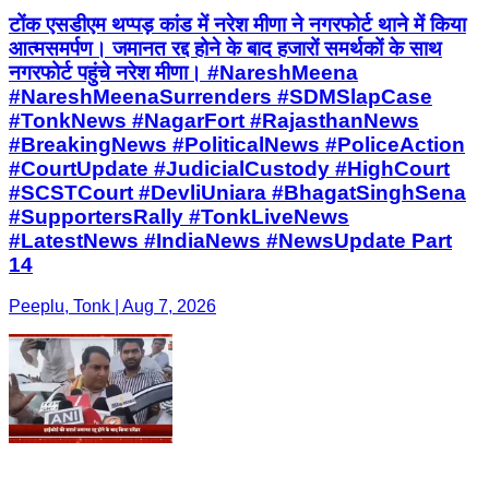
टोंक एसडीएम थप्पड़ कांड में नरेश मीणा ने नगरफोर्ट थाने में किया
आत्मसमर्पण। जमानत रद्द होने के बाद हजारों समर्थकों के साथ
नगरफोर्ट पहुंचे नरेश मीणा। #NareshMeena
#NareshMeenaSurrenders #SDMSlapCase
#TonkNews #NagarFort #RajasthanNews
#BreakingNews #PoliticalNews #PoliceAction
#CourtUpdate #JudicialCustody #HighCourt
#SCSTCourt #DevliUniara #BhagatSinghSena
#SupportersRally #TonkLiveNews
#LatestNews #IndiaNews #NewsUpdate Part
14
Peeplu, Tonk | Aug 7, 2026