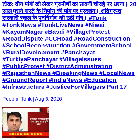
टोंक: तीन मांगों को लेकर ग्रामीणों का छावनी चौराहे पर धरना। 20
साल पुराने रास्ते के निर्माण की मांग पर प्रदर्शन। क्षतिग्रस्त
सरकारी स्कूल के पुनर्निर्माण की उठी मांग। #Tonk
#TonkNews #TonkLiveNews #Niwai
#KayamNagar #Basdi #VillageProtest
#RoadDispute #CCRoad #RoadConstruction
#SchoolReconstruction #GovernmentSchool
#RuralDevelopment #Panchayat
#TurkiyaPanchayat #VillageIssues
#PublicProtest #DistrictAdministration
#RajasthanNews #BreakingNews #LocalNews
#GroundReport #IndiaNews #Education
#Infrastructure #JusticeForVillagers Part 17
Peeplu, Tonk | Aug 6, 2026