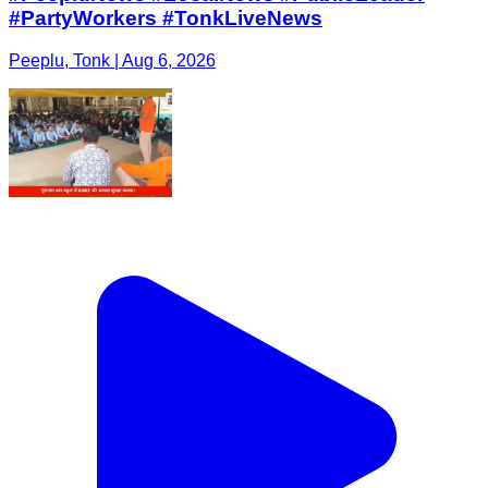
#PartyWorkers #TonkLiveNews
Peeplu, Tonk | Aug 6, 2026