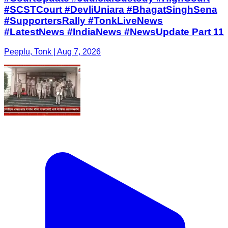
#SCSTCourt #DevliUniara #BhagatSinghSena
#SupportersRally #TonkLiveNews
#LatestNews #IndiaNews #NewsUpdate Part 11
Peeplu, Tonk | Aug 7, 2026