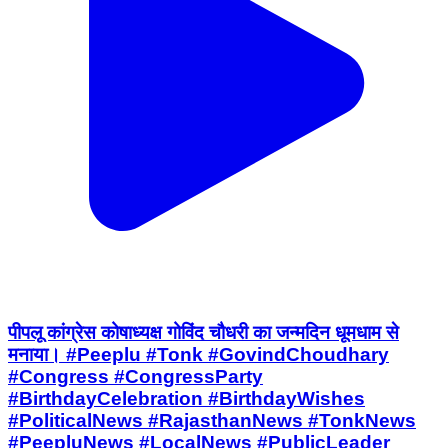
पीपलू कांग्रेस कोषाध्यक्ष गोविंद चौधरी का जन्मदिन धूमधाम से
मनाया। #Peeplu #Tonk #GovindChoudhary
#Congress #CongressParty
#BirthdayCelebration #BirthdayWishes
#PoliticalNews #RajasthanNews #TonkNews
#PeepluNews #LocalNews #PublicLeader