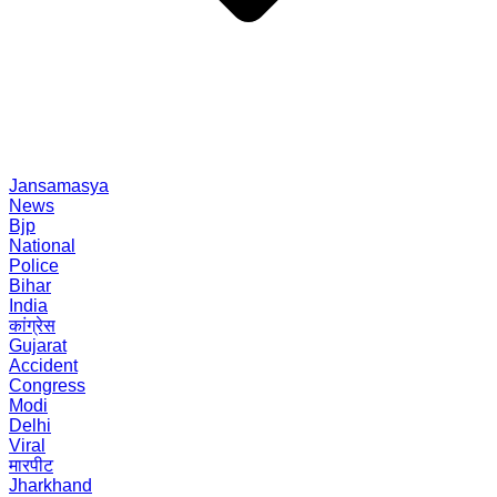
Jansamasya
News
Bjp
National
Police
Bihar
India
कांग्रेस
Gujarat
Accident
Congress
Modi
Delhi
Viral
मारपीट
Jharkhand