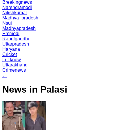
Breakingnews
Narendramodi
Nitishkumar
Madhya_pradesh
Nsui
Madhyapradesh
Pmmodi
Rahulgandhi
Uttarpradesh
Haryana
Cricket
Lucknow
Uttarakhand
Crimenews
←
News in Palasi