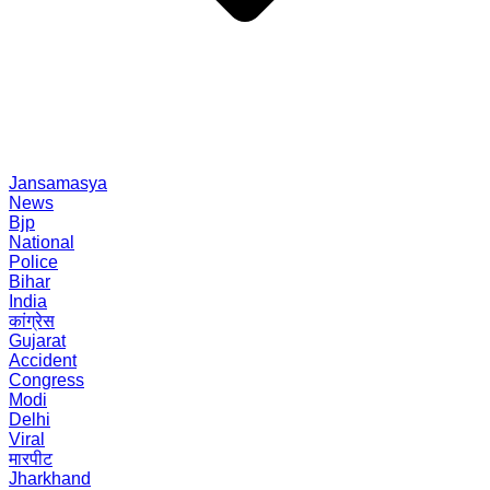
Jansamasya
News
Bjp
National
Police
Bihar
India
कांग्रेस
Gujarat
Accident
Congress
Modi
Delhi
Viral
मारपीट
Jharkhand