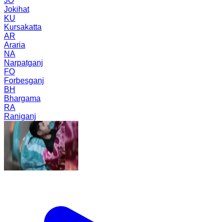
JO
Jokihat
KU
Kursakatta
AR
Araria
NA
Narpatganj
FO
Forbesganj
BH
Bhargama
RA
Raniganj