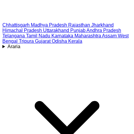
Chhattisgarh
Madhya Pradesh
Rajasthan
Jharkhand
Himachal Pradesh
Uttarakhand
Punjab
Andhra Pradesh
Telangana
Tamil Nadu
Karnataka
Maharashtra
Assam
West
Bengal
Tripura
Gujarat
Odisha
Kerala
Araria