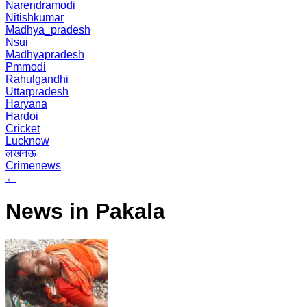
Narendramodi
Nitishkumar
Madhya_pradesh
Nsui
Madhyapradesh
Pmmodi
Rahulgandhi
Uttarpradesh
Haryana
Hardoi
Cricket
Lucknow
लखनऊ
Crimenews
←
News in Pakala