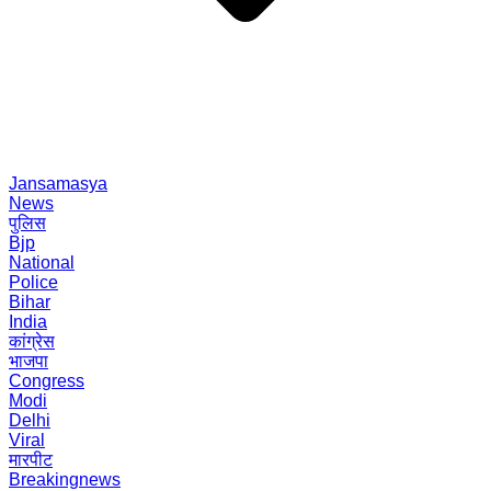
Jansamasya
News
पुलिस
Bjp
National
Police
Bihar
India
कांग्रेस
भाजपा
Congress
Modi
Delhi
Viral
मारपीट
Breakingnews