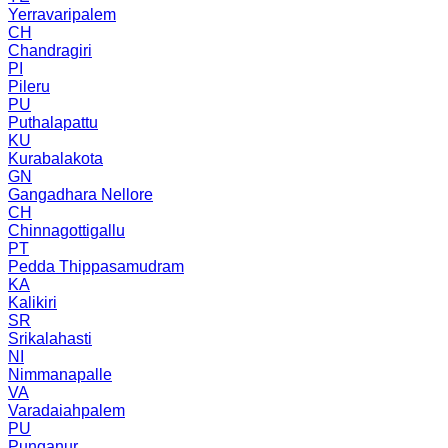
Yerravaripalem
CH
Chandragiri
PI
Pileru
PU
Puthalapattu
KU
Kurabalakota
GN
Gangadhara Nellore
CH
Chinnagottigallu
PT
Pedda Thippasamudram
KA
Kalikiri
SR
Srikalahasti
NI
Nimmanapalle
VA
Varadaiahpalem
PU
Punganur