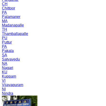
CH
Chittoor
PA
Palamaner
MA
Madanapalle
TH
Thamballapalle
PU
Puttur
PA
Pakala
SA
Satyavedu
NA
Nagari
KU
Kuppam
VI
Vijayapuram
NI
Nindra