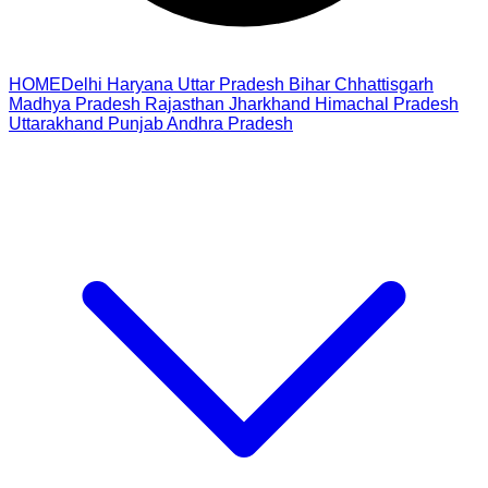
HOME
Delhi
Haryana
Uttar Pradesh
Bihar
Chhattisgarh
Madhya Pradesh
Rajasthan
Jharkhand
Himachal Pradesh
Uttarakhand
Punjab
Andhra Pradesh