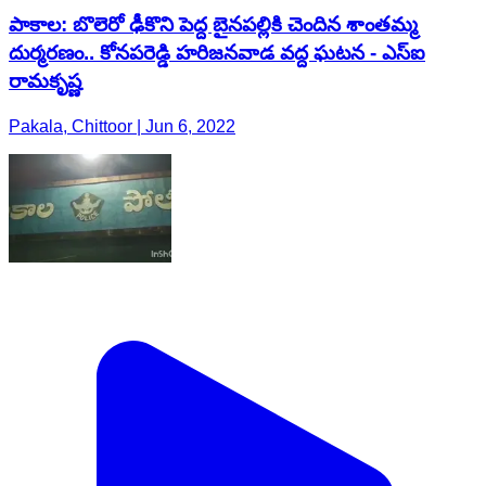
పాకాల: బొలెరో ఢీకొని పెద్ద బైనపల్లికి చెందిన శాంతమ్మ
దుర్మరణం.. కోనపరెడ్డి హరిజనవాడ వద్ద ఘటన - ఎస్ఐ
రామకృష్ణ
Pakala, Chittoor | Jun 6, 2022