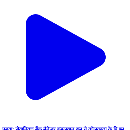
पड़वा: सेवानिवृत्त बैंक मैनेजर रामलखन राम ने कोलकाता के बि.एम