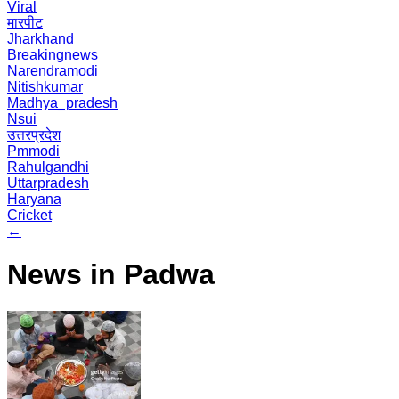
Viral
मारपीट
Jharkhand
Breakingnews
Narendramodi
Nitishkumar
Madhya_pradesh
Nsui
उत्तरप्रदेश
Pmmodi
Rahulgandhi
Uttarpradesh
Haryana
Cricket
←
News in Padwa