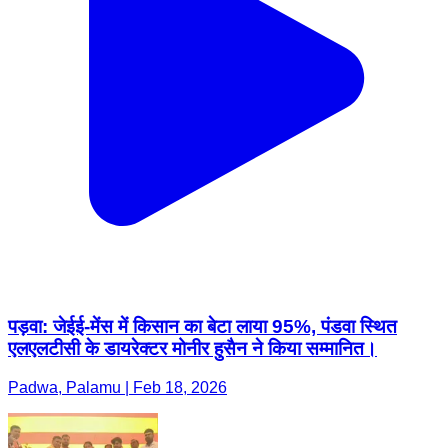
पड़वा: जेईई-मेंस में किसान का बेटा लाया 95%, पंडवा स्थित
एलएलटीसी के डायरेक्टर मोनीर हुसैन ने किया सम्मानित।
Padwa, Palamu | Feb 18, 2026