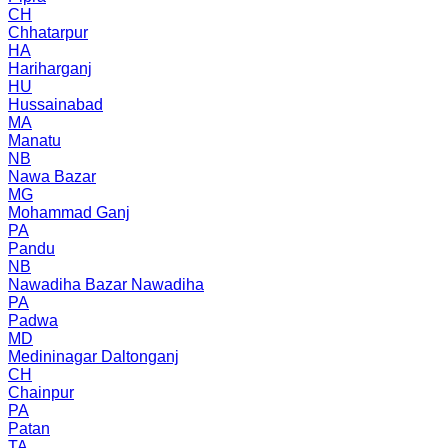
CH
Chhatarpur
HA
Hariharganj
HU
Hussainabad
MA
Manatu
NB
Nawa Bazar
MG
Mohammad Ganj
PA
Pandu
NB
Nawadiha Bazar Nawadiha
PA
Padwa
MD
Medininagar Daltonganj
CH
Chainpur
PA
Patan
TA