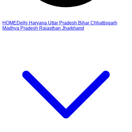
HOME
Delhi
Haryana
Uttar Pradesh
Bihar
Chhattisgarh
Madhya Pradesh
Rajasthan
Jharkhand