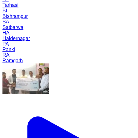
Tarhasi
BI
Bishrampur
SA
Satbarwa
HA
Haidernagar
PA
Panki
RA
Ramgarh