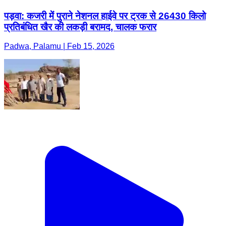
पड़वा: कजरी में पुराने नेशनल हाईवे पर ट्रक से 26430 किलो
प्रतिबंधित खैर की लकड़ी बरामद, चालक फरार
Padwa, Palamu | Feb 15, 2026