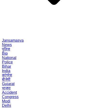
Jansamasya
News
पुलिस
Bjp
National
Police
Bihar
India
कांग्रेस
बीजेपी
Gujarat
भाजपा
Accident
Congress
Modi
Delhi