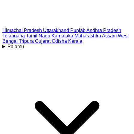
Himachal Pradesh
Uttarakhand
Punjab
Andhra Pradesh
Telangana
Tamil Nadu
Karnataka
Maharashtra
Assam
West
Bengal
Tripura
Gujarat
Odisha
Kerala
Palamu