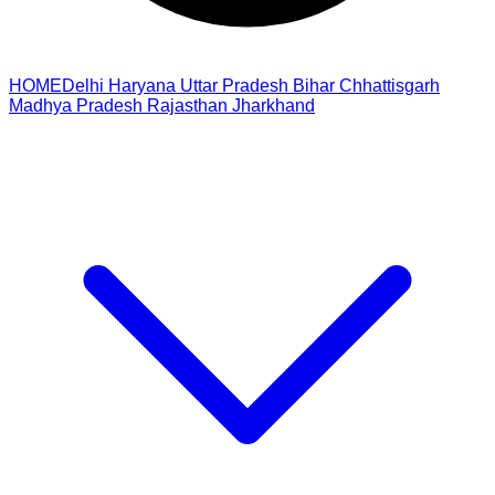
HOME
Delhi
Haryana
Uttar Pradesh
Bihar
Chhattisgarh
Madhya Pradesh
Rajasthan
Jharkhand