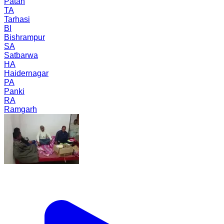
Patan
TA
Tarhasi
BI
Bishrampur
SA
Satbarwa
HA
Haidernagar
PA
Panki
RA
Ramgarh