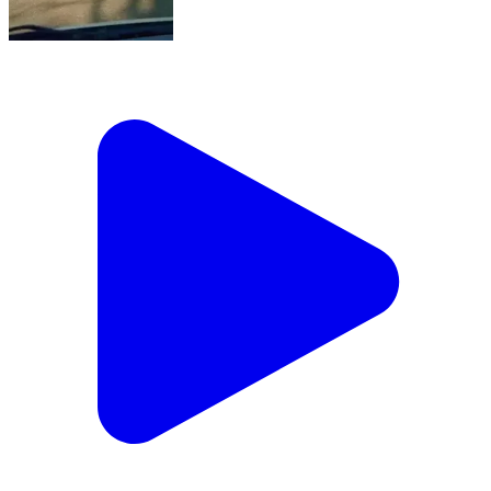
मनातू: रोड पर अचानक अजगर निकलने से मचा हड़कंप, यातायात
बाधित, घटनास्थल पर जुटी भीड़