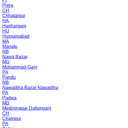
PI
Pipra
CH
Chhatarpur
HA
Hariharganj
HU
Hussainabad
MA
Manatu
NB
Nawa Bazar
MG
Mohammad Ganj
PA
Pandu
NB
Nawadiha Bazar Nawadiha
PA
Padwa
MD
Medininagar Daltonganj
CH
Chainpur
PA