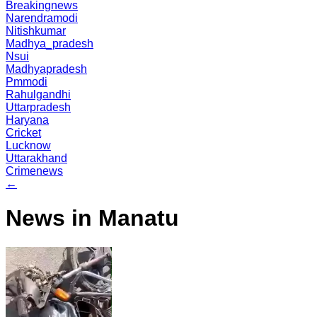
Breakingnews
Narendramodi
Nitishkumar
Madhya_pradesh
Nsui
Madhyapradesh
Pmmodi
Rahulgandhi
Uttarpradesh
Haryana
Cricket
Lucknow
Uttarakhand
Crimenews
←
News in Manatu