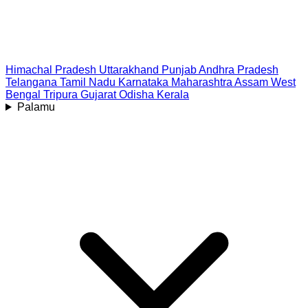
Himachal Pradesh
Uttarakhand
Punjab
Andhra Pradesh
Telangana
Tamil Nadu
Karnataka
Maharashtra
Assam
West
Bengal
Tripura
Gujarat
Odisha
Kerala
Palamu