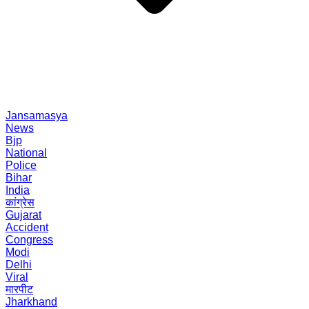
Jansamasya
News
Bjp
National
Police
Bihar
India
कांग्रेस
Gujarat
Accident
Congress
Modi
Delhi
Viral
मारपीट
Jharkhand